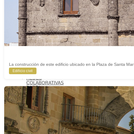
SANTA
QUÉ SABER
ANTONIO
MACHADO
EN BAEZA
BAEZA PLATÓ
DE CINE
BAEZA,
CIUDAD
UNIVERSITARIA
TURISMO DE
CONGRESOS
EN BAEZA
TURISMO
La construcción de este edificio ubicado en la Plaza de Santa María
FAMILIAR EN
Edificio civil
BAEZA
REDES
COLABORATIVAS
BAEZA
ORGANIZA TU
VISITA
ALOJAMIENTOS
RESTAURANTES
OTROS
SERVICIOS
TURÍSTICOS
PLANOS
CÓMO