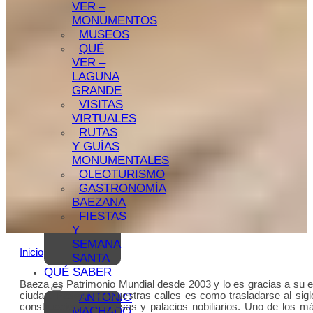
VER –
MONUMENTOS
MUSEOS
QUÉ
VER –
LAGUNA
GRANDE
VISITAS
VIRTUALES
RUTAS
Y GUÍAS
MONUMENTALES
OLEOTURISMO
GASTRONOMÍA
BAEZANA
FIESTAS
Y
SEMANA
Inicio
SANTA
QUÉ SABER
Baeza es Patrimonio Mundial desde 2003 y lo es gracias a su 
ciudad. Pasear por nuestras calles es como trasladarse al sig
ANTONIO
construcciones religiosas y palacios nobiliarios. Uno de los m
MACHADO