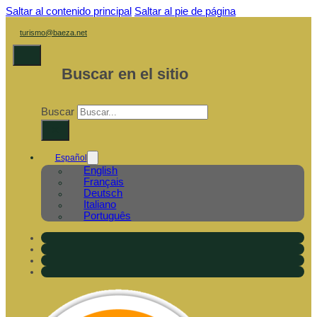
Saltar al contenido principal
Saltar al pie de página
turismo@baeza.net
Buscar en el sitio
Buscar
×
Español
English
Français
Deutsch
Italiano
Português