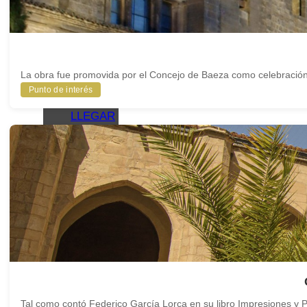
TU VISITA
ALOJAMIENTOS
RESTAURANTES
OTROS
SERVICIOS
TURÍSTICOS
La obra fue promovida por el Concejo de Baeza como celebración po
PLANOS
Punto de interés
CÓMO
LLEGAR
A
BAEZA
APARCAMIENTO
Y
TRANSPORTE
PÚBLICO
OFICINA
DE
TURISMO
BAEZA
ACCESIBLE
BAEZA,
PATRIMONIO
Tal como contó Federico García Lorca en su libro Impresiones y Pai