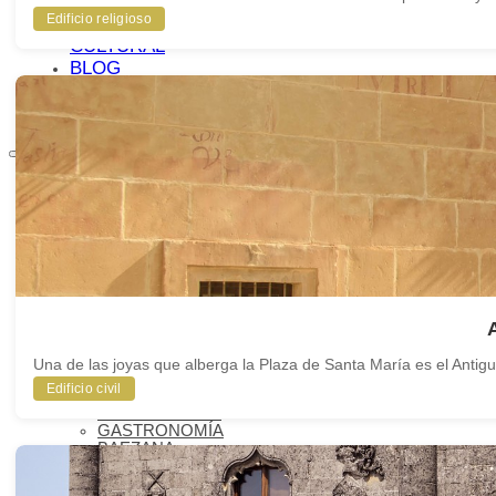
MUNDIAL
Edificio religioso
AGENDA
CULTURAL
BLOG
BIENVENIDOS
A BAEZA
QUÉ VER
IMPRESCINDIBLES
QUÉ VER –
MONUMENTOS
MUSEOS
QUÉ VER –
LAGUNA
GRANDE
VISITAS
VIRTUALES
RUTAS Y
Una de las joyas que alberga la Plaza de Santa María es el Antigu
GUÍAS
Edificio civil
MONUMENTALES
OLEOTURISMO
GASTRONOMÍA
BAEZANA
FIESTAS Y
SEMANA