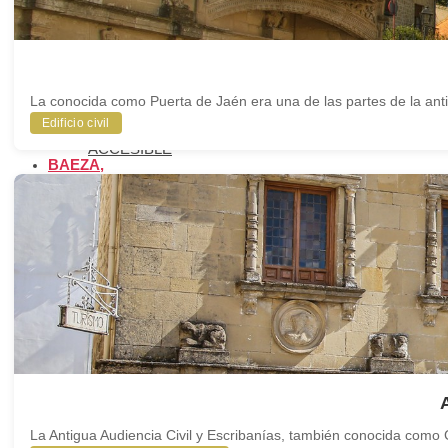
LLEGAR A
BAEZA
APARCAMIENTO
Y
TRANSPORTE
PÚBLICO
La conocida como Puerta de Jaén era una de las partes de la anti
OFICINA DE
TURISMO
Edificio civil
BAEZA
ACCESIBLE
BAEZA,
PATRIMONIO
MUNDIAL
AGENDA
CULTURAL
BLOG
BIENVENIDOS A
BAEZA
La Antigua Audiencia Civil y Escribanías, también conocida como 