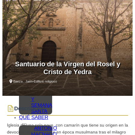
VER –
MONUMENTOS
MUSEOS
QUÉ
VER –
LAGUNA
GRANDE
VISITAS
VIRTUALES
RUTAS
Y GUÍAS
Santuario de la Virgen del Rosel y
MONUMENTALES
Cristo de Yedra
OLEOTURISMO
GASTRONOMÍA
Baeza , Jaén
•
Edificio religioso
BAEZANA
FIESTAS
Y
SEMANA
Descripción
SANTA
QUÉ SABER
Iglesia de una sola nave, con camarín que tiene su origen en la
ANTONIO
devoción que se produce en época musulmana tras el milagro
MACHADO