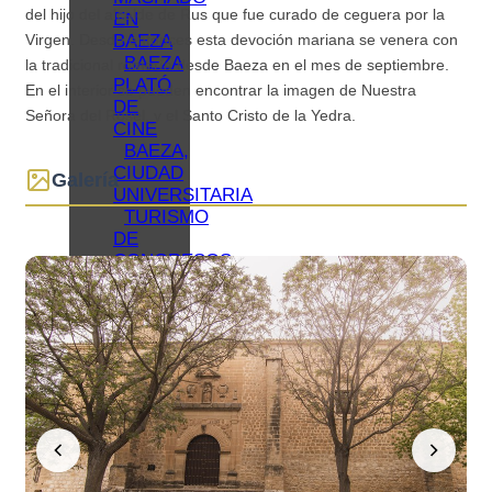
del hijo del alcalde de Rus que fue curado de ceguera por la
EN
BAEZA
Virgen. Desde entonces esta devoción mariana se venera con
BAEZA
la tradicional romería desde Baeza en el mes de septiembre.
PLATÓ
En el interior se pueden encontrar la imagen de Nuestra
DE
Señora del Rosel, y el Santo Cristo de la Yedra.
CINE
BAEZA,
CIUDAD
Galería
UNIVERSITARIA
TURISMO
DE
CONGRESOS
EN
BAEZA
TURISMO
FAMILIAR
EN
BAEZA
REDES
COLABORATIVAS
BAEZA
ORGANIZA