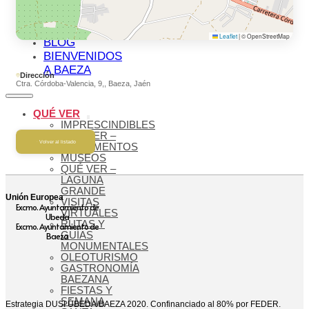
MUNDIAL
AGENDA
CULTURAL
Leaflet
|
© OpenStreetMap
BLOG
BIENVENIDOS
A BAEZA
Dirección
Ctra. Córdoba-Valencia, 9,, Baeza, Jaén
QUÉ VER
IMPRESCINDIBLES
QUÉ VER –
Volver al listado
MONUMENTOS
MUSEOS
QUÉ VER –
LAGUNA
GRANDE
Unión Europea
VISITAS
Excmo. Ayuntamiento de
VIRTUALES
Ubeda
RUTAS Y
Excmo. Ayuntamiento de
GUÍAS
Baeza
MONUMENTALES
OLEOTURISMO
GASTRONOMÍA
BAEZANA
FIESTAS Y
SEMANA
Estrategia DUSI ÚBEDA/BAEZA 2020. Confinanciado al 80% por FEDER.