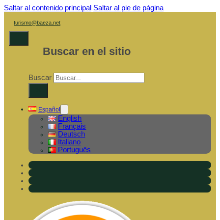
Saltar al contenido principal
Saltar al pie de página
turismo@baeza.net
Buscar en el sitio
Buscar
×
Español
English
Français
Deutsch
Italiano
Português