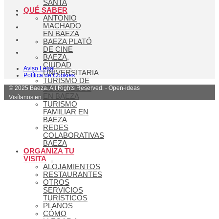
SANTA
QUÉ SABER
ANTONIO
MACHADO
EN BAEZA
BAEZA PLATÓ
DE CINE
BAEZA,
CIUDAD
Aviso Legal
UNIVERSITARIA
Política de Cookies
TURISMO DE
© 2025 Baeza. All Rights Reserved. - Open-ideas
CONGRESOS
EN BAEZA
Visítanos en
TURISMO
FAMILIAR EN
BAEZA
REDES
COLABORATIVAS
BAEZA
ORGANIZA TU
VISITA
ALOJAMIENTOS
RESTAURANTES
OTROS
SERVICIOS
TURÍSTICOS
PLANOS
CÓMO