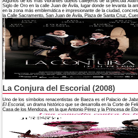
Algunos de los más vibrantes duelos callejeros de la película
Alatr
Siglo de Oro en la calle Juan de Ávila, lugar donde se levanta la an
en la zona más emblemática e impresionante de la ciudad, concret
la Calle Sacramento, San Juan de Ávila, Plaza de Santa Cruz, Cues
La Conjura del Escorial (2008)
Uno de los símbolos renacentistas de Baeza es el Palacio de Jaba
El Escorial
, un drama histórico que se desarrolla en la Corte de Fel
Casa de los Mendoza, en la que Antonio Pérez y la Princesa de Éb