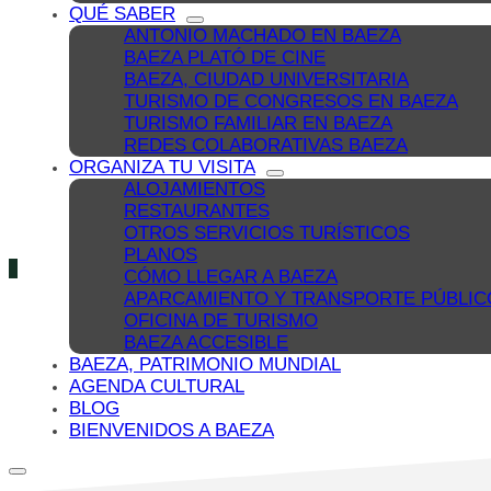
QUÉ SABER
ANTONIO MACHADO EN BAEZA
BAEZA PLATÓ DE CINE
BAEZA, CIUDAD UNIVERSITARIA
TURISMO DE CONGRESOS EN BAEZA
TURISMO FAMILIAR EN BAEZA
REDES COLABORATIVAS BAEZA
ORGANIZA TU VISITA
ALOJAMIENTOS
RESTAURANTES
OTROS SERVICIOS TURÍSTICOS
PLANOS
CÓMO LLEGAR A BAEZA
APARCAMIENTO Y TRANSPORTE PÚBLIC
OFICINA DE TURISMO
BAEZA ACCESIBLE
BAEZA, PATRIMONIO MUNDIAL
AGENDA CULTURAL
BLOG
BIENVENIDOS A BAEZA