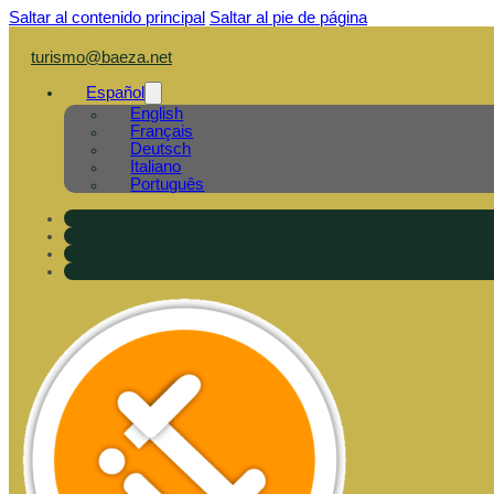
Saltar al contenido principal
Saltar al pie de página
turismo@baeza.net
Español
English
Français
Deutsch
Italiano
Português