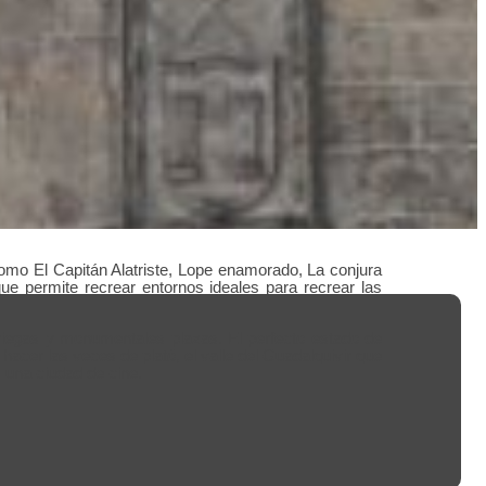
omo El Capitán Alatriste, Lope enamorado, La conjura
ue permite recrear entornos ideales para recrear las
riegas y monumentales plazas. El perfecto estado de
 hacer las veces de plató, el valle del Guadalquivir que
s una ciudad de cine.