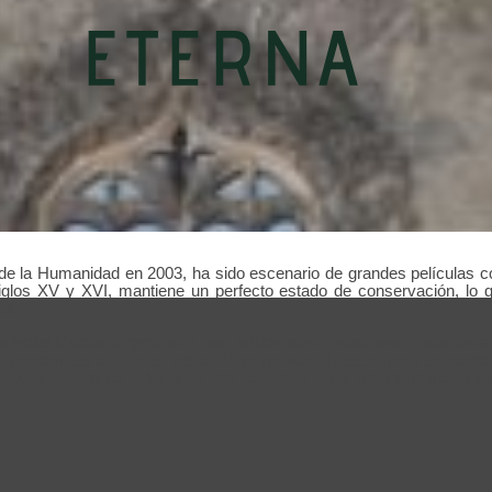
de la Humanidad en 2003, ha sido escenario de grandes películas c
 siglos XV y XVI, mantiene un perfecto estado de conservación, lo q
es.
a Edad Moderna, gracias a sus misteriosas calles, sus casas sola
as, residencias de época, patios. Pero no solo el casco histórico puede
lquier escena de exterior de una película o serie. Baeza ha sido y e