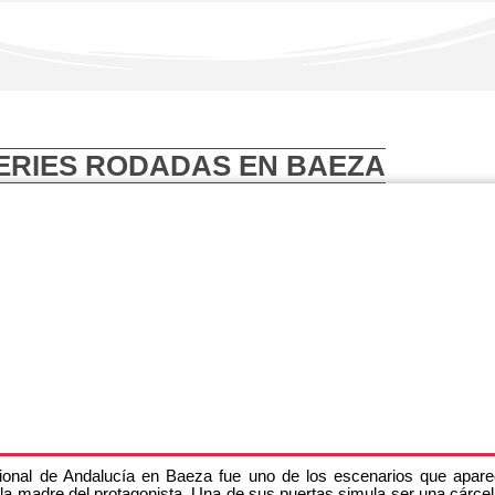
SERIES RODADAS EN BAEZA
acional de Andalucía en Baeza fue uno de los escenarios que apare
la madre del protagonista. Una de sus puertas simula ser una cárce