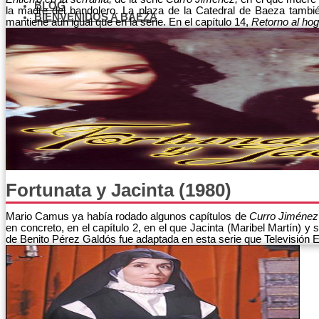
BLOG
la madre del bandolero. La plaza de la Catedral de Baeza tambi
BIENVENIDOS A BAEZA
mantiene aún igual que en la serie. En el capítulo 14,
Retorno al hog
Buscar en el sitio
Buscar
×
Fortunata y Jacinta (1980)
Mario Camus ya había rodado algunos capítulos de
Curro Jiménez
en concreto, en el capítulo 2, en el que Jacinta (Maribel Martín) y
de Benito Pérez Galdós fue adaptada en esta serie que Televisión E