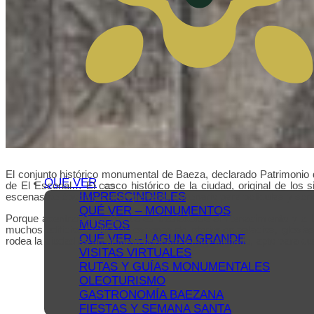
El conjunto histórico monumental de Baeza, declarado Patrimonio 
QUÉ VER
de El Escorial… El casco histórico de la ciudad, original de los
IMPRESCINDIBLES
escenas de época y ser un perfecto escenario para películas y seri
QUÉ VER – MONUMENTOS
Porque adentrarse en Baeza es trasladarse al Renacimiento y a l
MUSEOS
muchos edificios facilita las escenas de interior en palacios, iglesi
QUÉ VER – LAGUNA GRANDE
rodea la ciudad es un entorno perfecto y muy cuidado, apto para cua
VISITAS VIRTUALES
RUTAS Y GUÍAS MONUMENTALES
OLEOTURISMO
GASTRONOMÍA BAEZANA
FIESTAS Y SEMANA SANTA