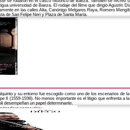
iste
se rodaron en el casco histórico de Baeza. También se recreó 
tigua universidad de Baeza. El rodaje del filme que dirigió Agustín D
amente en las calles Alta, Canónigo Melgares Raya, Romero Mengíba
ta de San Felipe Neri y Plaza de Santa María.
lquinto y su entorno fue escogido como uno de los escenarios de la
ipe II (1559-1598). No menos importante es el litigio que enfrenta a l
oli desempeñan un papel determinante.