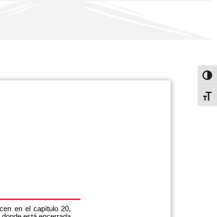
Altern
Alter
cen en el capítulo 20,
l donde está encerrada