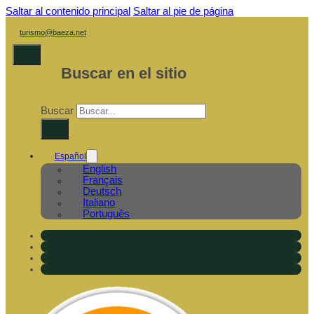
Saltar al contenido principal
Saltar al pie de página
turismo@baeza.net
Buscar en el sitio
Buscar
×
Español
English
Français
Deutsch
Italiano
Português