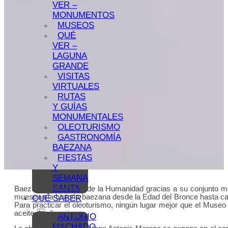
VER –
MONUMENTOS
MUSEOS
QUÉ
VER –
LAGUNA
GRANDE
VISITAS
VIRTUALES
RUTAS
Y GUÍAS
MONUMENTALES
OLEOTURISMO
GASTRONOMÍA
BAEZANA
FIESTAS
Y
SEMANA
SANTA
Baeza es Patrimonio de la Humanidad gracias a su conjunto mo
muestran la historia baezana desde la Edad del Bronce hasta ca
QUÉ SABER
Para practicar el oleoturismo, ningún lugar mejor que el Museo d
aceite de oliva virgen.
ANTONIO
MACHADO