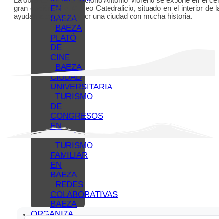
La obra del pintor autóctono Antonio Moreno se expone en el cen
EN
gran opción es el Museo Catedralicio, situado en el interior de
ayudan a conocer mejor una ciudad con mucha historia.
BAEZA
BAEZA
PLATÓ
DE
CINE
BAEZA,
CIUDAD
UNIVERSITARIA
TURISMO
DE
CONGRESOS
EN
BAEZA
TURISMO
FAMILIAR
EN
BAEZA
REDES
COLABORATIVAS
BAEZA
ORGANIZA