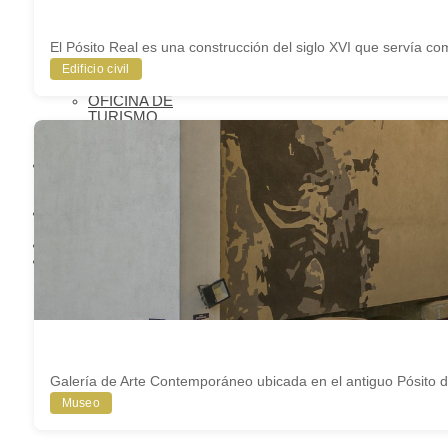
LLEGAR A
BAEZA
APARCAMIENTO
El Pósito Real es una construcción del siglo XVI que servía c
Y
TRANSPORTE
Edificio civil
PÚBLICO
OFICINA DE
TURISMO
BAEZA
ACCESIBLE
BAEZA,
PATRIMONIO
MUNDIAL
AGENDA
CULTURAL
BLOG
BIENVENIDOS A
BAEZA
Galería de Arte Contemporáneo ubicada en el antiguo Pósito 
Museo