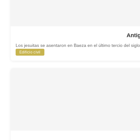
Anti
Los jesuitas se asentaron en Baeza en el último tercio del sigl
Edificio civil