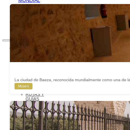
MUNDIAL
AGENDA
CULTURAL
BLOG
BIENVENIDOS
A BAEZA
QUÉ VER
IMPRESCINDIBLES
QUÉ VER –
MONUMENTOS
MUSEOS
QUÉ VER –
LAGUNA
La ciudad de Baeza, reconocida mundialmente como una de la
GRANDE
VISITAS
Museo
VIRTUALES
RUTAS Y
GUÍAS
MONUMENTALES
OLEOTURISMO
GASTRONOMÍA
BAEZANA
FIESTAS Y
SEMANA