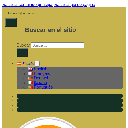
Saltar al contenido principal
Saltar al pie de página
turismo@baeza.net
Buscar en el sitio
Buscar
×
Español
English
Français
Deutsch
Italiano
Português