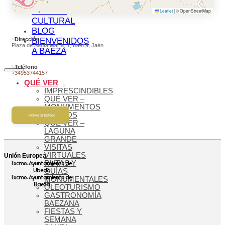
MUNDIAL
AGENDA
Leaflet
|
© OpenStreetMap
CULTURAL
BLOG
Dirección
BIENVENIDOS
Plaza de Santa María, 1, Baeza, Jaén
A BAEZA
Teléfono
+34953744157
QUÉ VER
IMPRESCINDIBLES
QUÉ VER –
MONUMENTOS
MUSEOS
Volver al listado
QUÉ VER –
LAGUNA
GRANDE
VISITAS
VIRTUALES
Unión Europea
Excmo. Ayuntamiento de
RUTAS Y
Ubeda
GUÍAS
Excmo. Ayuntamiento de
MONUMENTALES
Baeza
OLEOTURISMO
GASTRONOMÍA
BAEZANA
FIESTAS Y
SEMANA