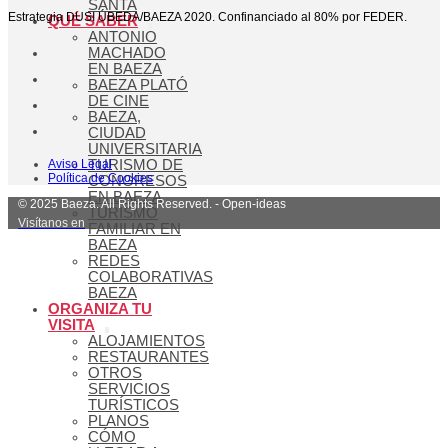
SANTA
Estrategia DUSI ÚBEDA/BAEZA 2020. Confinanciado al 80% por FEDER.
QUÉ SABER
ANTONIO
MACHADO
EN BAEZA
BAEZA PLATÓ
DE CINE
BAEZA,
CIUDAD
UNIVERSITARIA
Aviso Legal
TURISMO DE
Política de Cookies
CONGRESOS
EN BAEZA
© 2025 Baeza. All Rights Reserved. - Open-ideas
TURISMO
Visítanos en
FAMILIAR EN
BAEZA
REDES
COLABORATIVAS
BAEZA
ORGANIZA TU
VISITA
ALOJAMIENTOS
RESTAURANTES
OTROS
SERVICIOS
TURÍSTICOS
PLANOS
CÓMO