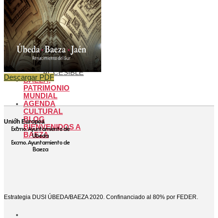
LLEGAR A
BAEZA
APARCAMIENTO
Y
TRANSPORTE
PÚBLICO
OFICINA DE
TURISMO
BAEZA
ACCESIBLE
Descargar PDF
BAEZA,
PATRIMONIO
MUNDIAL
AGENDA
CULTURAL
BLOG
Unión Europea
BIENVENIDOS A
Excmo. Ayuntamiento de
BAEZA
Ubeda
Excmo. Ayuntamiento de
Baeza
Estrategia DUSI ÚBEDA/BAEZA 2020. Confinanciado al 80% por FEDER.