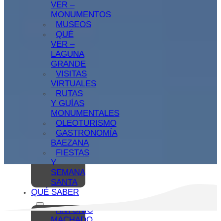
VER –
MONUMENTOS
MUSEOS
QUÉ
VER –
LAGUNA
GRANDE
VISITAS
VIRTUALES
RUTAS
Y GUÍAS
MONUMENTALES
OLEOTURISMO
GASTRONOMÍA
BAEZANA
FIESTAS
Y
SEMANA
SANTA
QUÉ SABER
ANTONIO
MACHADO