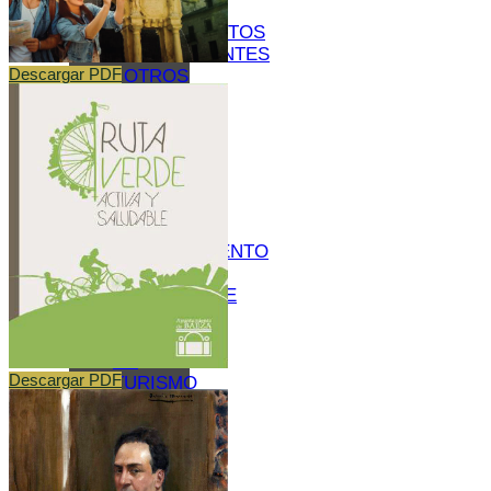
TU VISITA
ALOJAMIENTOS
RESTAURANTES
OTROS
Descargar PDF
SERVICIOS
TURÍSTICOS
PLANOS
CÓMO
LLEGAR
A
BAEZA
APARCAMIENTO
Y
TRANSPORTE
PÚBLICO
OFICINA
DE
Descargar PDF
TURISMO
BAEZA
ACCESIBLE
BAEZA,
PATRIMONIO