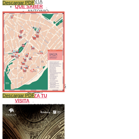
SANTA
Descargar PDF
QUÉ SABER
ANTONIO
MACHADO
EN BAEZA
BAEZA PLATÓ
DE CINE
BAEZA,
CIUDAD
UNIVERSITARIA
TURISMO DE
CONGRESOS
EN BAEZA
TURISMO
FAMILIAR EN
BAEZA
REDES
COLABORATIVAS
BAEZA
Descargar PDF
ORGANIZA TU
VISITA
ALOJAMIENTOS
RESTAURANTES
OTROS
SERVICIOS
TURÍSTICOS
PLANOS
CÓMO