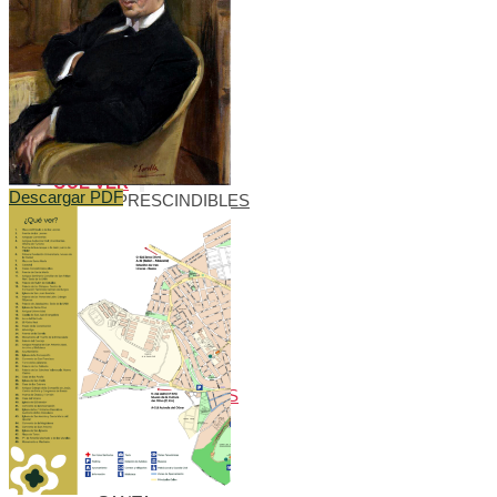
MUNDIAL
AGENDA
CULTURAL
BLOG
BIENVENIDOS
A BAEZA
QUÉ VER
Descargar PDF
IMPRESCINDIBLES
QUÉ VER –
MONUMENTOS
MUSEOS
QUÉ VER –
LAGUNA
GRANDE
VISITAS
VIRTUALES
RUTAS Y
GUÍAS
MONUMENTALES
OLEOTURISMO
GASTRONOMÍA
BAEZANA
FIESTAS Y
SEMANA