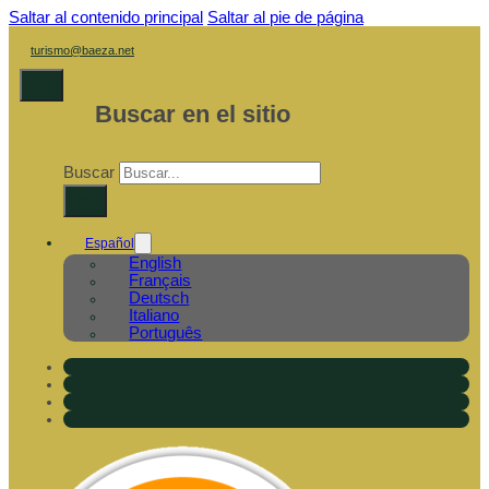
Saltar al contenido principal
Saltar al pie de página
turismo@baeza.net
Buscar en el sitio
Buscar
×
Español
English
Français
Deutsch
Italiano
Português