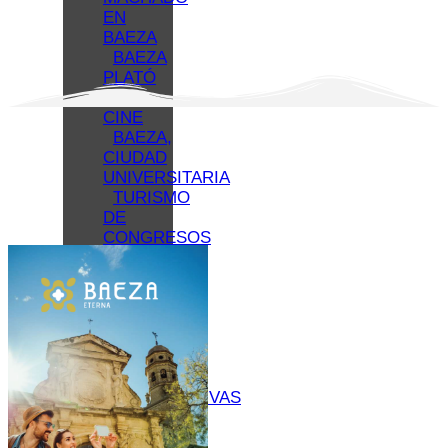
EN
BAEZA
BAEZA
PLATÓ
DE
CINE
BAEZA,
CIUDAD
UNIVERSITARIA
TURISMO
DE
CONGRESOS
EN
BAEZA
TURISMO
FAMILIAR
EN
BAEZA
REDES
COLABORATIVAS
BAEZA
ORGANIZA