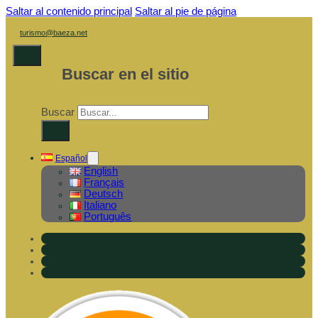
Saltar al contenido principal
Saltar al pie de página
turismo@baeza.net
Buscar en el sitio
Buscar
×
Español
English
Français
Deutsch
Italiano
Português