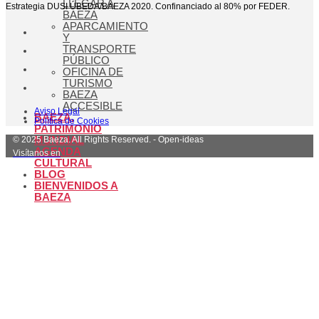
LLEGAR A
Estrategia DUSI ÚBEDA/BAEZA 2020. Confinanciado al 80% por FEDER.
BAEZA
APARCAMIENTO
Y
TRANSPORTE
PÚBLICO
OFICINA DE
TURISMO
BAEZA
ACCESIBLE
Aviso Legal
BAEZA,
Política de Cookies
PATRIMONIO
© 2025 Baeza. All Rights Reserved. - Open-ideas
MUNDIAL
AGENDA
Visítanos en
CULTURAL
BLOG
BIENVENIDOS A
BAEZA