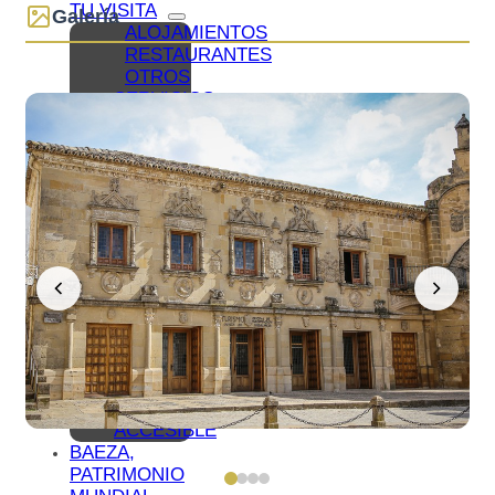
TU VISITA
Galería
ALOJAMIENTOS
RESTAURANTES
OTROS
SERVICIOS
TURÍSTICOS
PLANOS
CÓMO
LLEGAR
A
BAEZA
APARCAMIENTO
Y
TRANSPORTE
PÚBLICO
OFICINA
DE
TURISMO
BAEZA
ACCESIBLE
BAEZA,
PATRIMONIO