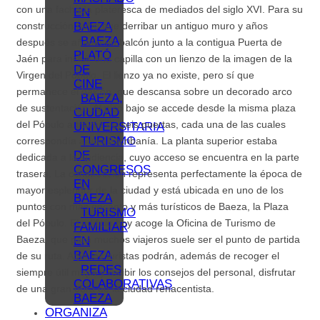
con una fachada plateresca de mediados del siglo XVI. Para su
EN
BAEZA
construcción hubo que derribar un antiguo muro y años
BAEZA
después se añadió un balcón junto a la contigua Puerta de
PLATÓ
Jaén para incluir una capilla con un lienzo de la imagen de la
DE
Virgen del Pópulo. El lienzo ya no existe, pero sí que
CINE
permanece el balcón, que descansa sobre un decorado arco
BAEZA,
de sustentación. Al piso bajo se accede desde la misma plaza
CIUDAD
del Pópulo a través de seis puertas, cada una de las cuales
UNIVERSITARIA
TURISMO
correspondía a una Escribanía. La planta superior estaba
DE
dedicada a la Audiencia, cuyo acceso se encuentra en la parte
CONGRESOS
trasera. La construcción representa perfectamente la época de
EN
mayor esplendor de la ciudad y está ubicada en uno de los
BAEZA
puntos con más encanto y más turísticos de Baeza, la Plaza
TURISMO
del Pópulo. El edificio hoy acoge la Oficina de Turismo de
FAMILIAR
Baeza, que para muchos viajeros suele ser el punto de partida
EN
BAEZA
de su ruta. Aquí los turistas podrán, además de recoger el
REDES
siempre útil mapa y recibir los consejos del personal, disfrutar
COLABORATIVAS
de una gran obra de la ciudad renacentista.
BAEZA
ORGANIZA