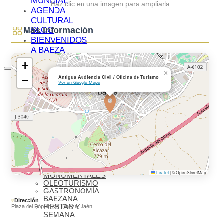
MUNDIAL
Haz clic en una imagen para ampliarla
AGENDA
CULTURAL
BLOG
Más información
BIENVENIDOS
A BAEZA
+
×
Antigua Audiencia Civil / Oficina de Turismo
−
QUÉ VER
Ver en Google Maps
IMPRESCINDIBLES
QUÉ VER –
MONUMENTOS
MUSEOS
QUÉ VER –
LAGUNA
GRANDE
VISITAS
VIRTUALES
RUTAS Y
GUÍAS
Leaflet
|
© OpenStreetMap
MONUMENTALES
OLEOTURISMO
GASTRONOMÍA
BAEZANA
Dirección
FIESTAS Y
Plaza del Pópulo s/n, Baeza, Jaén
SEMANA