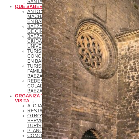
SANTA
QUÉ SABER
ANTONIO
MACHADO
EN BAEZA
BAEZA PLATÓ
DE CINE
BAEZA,
CIUDAD
UNIVERSITARIA
TURISMO DE
CONGRESOS
EN BAEZA
TURISMO
FAMILIAR EN
BAEZA
REDES
COLABORATIVAS
BAEZA
ORGANIZA TU
VISITA
ALOJAMIENTOS
RESTAURANTES
OTROS
SERVICIOS
TURÍSTICOS
PLANOS
CÓMO