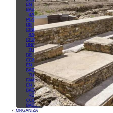
EN
BAEZA
BAEZA
PLATÓ
DE
CINE
BAEZA,
CIUDAD
UNIVERSITARIA
TURISMO
DE
CONGRESOS
EN
BAEZA
TURISMO
FAMILIAR
EN
BAEZA
REDES
COLABORATIVAS
BAEZA
ORGANIZA