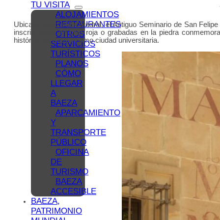
TU VISITA
ALOJAMIENTOS
RESTAURANTES
Ubicado junto a la Catedral, el Antiguo Seminario de San Felipe
inscripciones en tinta roja o grabadas en la piedra conmemor
OTROS
histórico de Baeza como ciudad universitaria.
SERVICIOS
TURÍSTICOS
PLANOS
CÓMO
LLEGAR
A
BAEZA
APARCAMIENTO
Y
TRANSPORTE
PÚBLICO
OFICINA
DE
TURISMO
BAEZA
ACCESIBLE
BAEZA,
PATRIMONIO