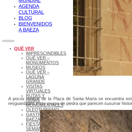
MUNDIAL
AGENDA
CULTURAL
BLOG
BIENVENIDOS
A BAEZA
QUÉ VER
IMPRESCINDIBLES
QUÉ VER –
MONUMENTOS
MUSEOS
QUÉ VER –
LAGUNA
GRANDE
VISITAS
VIRTUALES
RUTAS Y
A pocos metros de la Plaza de Santa María se encuentra esta
GUÍAS
resguardados entre muros de piedra que parecen susurrar histor
MONUMENTALES
OLEOTURISMO
GASTRONOMÍA
BAEZANA
FIESTAS Y
SEMANA