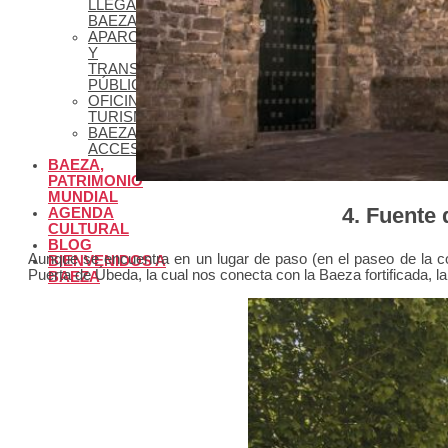
LLEGAR A
BAEZA
APARCAMIENTO
Y
TRANSPORTE
PÚBLICO
OFICINA DE
TURISMO
BAEZA
ACCESIBLE
BAEZA,
PATRIMONIO
MUNDIAL
4.
Fuente 
AGENDA
CULTURAL
BLOG
Aunque se encuentra en un lugar de paso (en el paseo de la c
BIENVENIDOS A
Puerta de Úbeda, la cual nos conecta con la Baeza fortificada, l
BAEZA