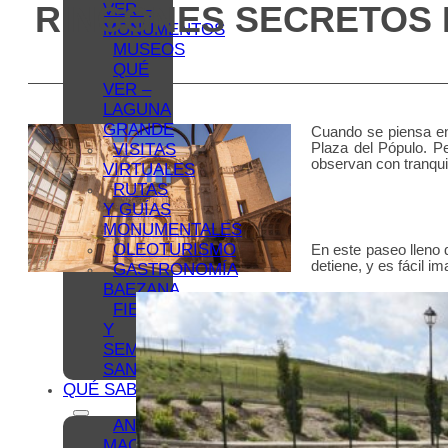
RINCONES SECRETOS 
VER –
MONUMENTOS
MUSEOS
QUÉ
VER –
LAGUNA
GRANDE
Cuando se piensa en 
VISITAS
Plaza del Pópulo. P
observan con tranquil
VIRTUALES
RUTAS
Y GUÍAS
MONUMENTALES
OLEOTURISMO
En este paseo lleno d
detiene, y es fácil i
GASTRONOMÍA
BAEZANA
FIESTAS
Y
SEMANA
SANTA
QUÉ SABER
ANTONIO
MACHADO