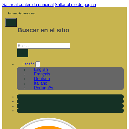
Saltar al contenido principal
Saltar al pie de página
turismo@baeza.net
Buscar en el sitio
Buscar
×
Español
English
Français
Deutsch
Italiano
Português