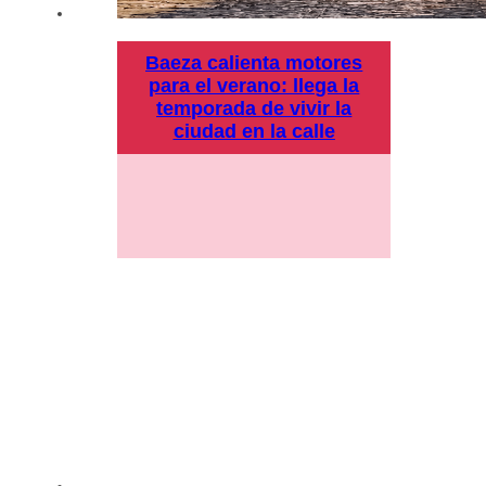
Baeza calienta motores
para el verano: llega la
temporada de vivir la
ciudad en la calle