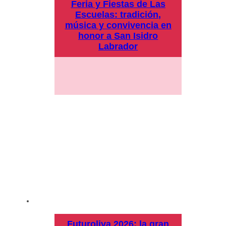
Feria y Fiestas de Las
Escuelas: tradición,
música y convivencia en
honor a San Isidro
Labrador
Futuroliva 2026: la gran