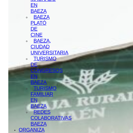
EN
BAEZA
BAEZA
PLATÓ
DE
CINE
BAEZA,
CIUDAD
UNIVERSITARIA
TURISMO
DE
CONGRESOS
EN
BAEZA
TURISMO
FAMILIAR
EN
BAEZA
REDES
COLABORATIVAS
BAEZA
ORGANIZA