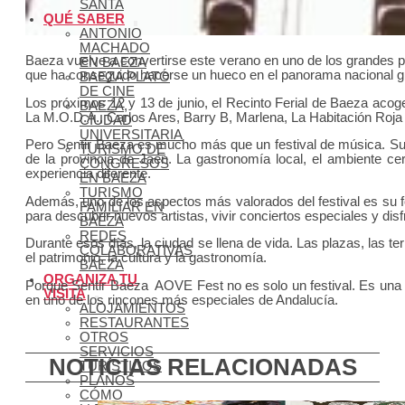
SANTA
QUÉ SABER
ANTONIO
MACHADO
Baeza vuelve a convertirse este verano en uno de los grandes p
EN BAEZA
que ha conseguido hacerse un hueco en el panorama nacional gra
BAEZA PLATÓ
DE CINE
Los próximos 12 y 13 de junio, el Recinto Ferial de Baeza acog
BAEZA,
La M.O.D.A., Carlos Ares, Barry B, Marlena, La Habitación Roja 
CIUDAD
UNIVERSITARIA
Pero Sentir Baeza es mucho más que un festival de música. Su e
TURISMO DE
de la provincia de Jaén. La gastronomía local, el ambiente ce
CONGRESOS
experiencia diferente.
EN BAEZA
TURISMO
Además, uno de los aspectos más valorados del festival es su 
FAMILIAR EN
para descubrir nuevos artistas, vivir conciertos especiales y d
BAEZA
REDES
Durante esos días, la ciudad se llena de vida. Las plazas, las 
COLABORATIVAS
el patrimonio, la cultura y la gastronomía.
BAEZA
ORGANIZA TU
Porque Sentir Baeza AOVE Fest no es solo un festival. Es una opo
VISITA
en uno de los rincones más especiales de Andalucía.
ALOJAMIENTOS
RESTAURANTES
OTROS
SERVICIOS
NOTICIAS RELACIONADAS
TURÍSTICOS
PLANOS
CÓMO