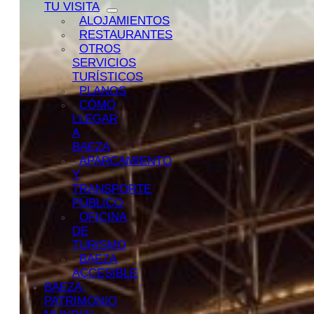
TU VISITA
ALOJAMIENTOS
RESTAURANTES
OTROS
SERVICIOS
TURÍSTICOS
PLANOS
CÓMO
LLEGAR
A
BAEZA
APARCAMIENTO
Y
TRANSPORTE
PÚBLICO
OFICINA
DE
TURISMO
BAEZA
ACCESIBLE
BAEZA,
PATRIMONIO