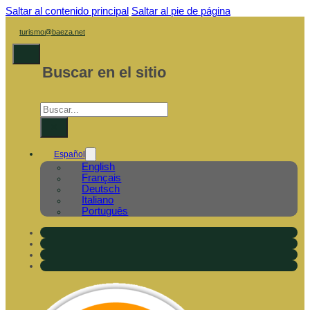
Saltar al contenido principal
Saltar al pie de página
turismo@baeza.net
Buscar en el sitio
Buscar
×
Español
English
Français
Deutsch
Italiano
Português