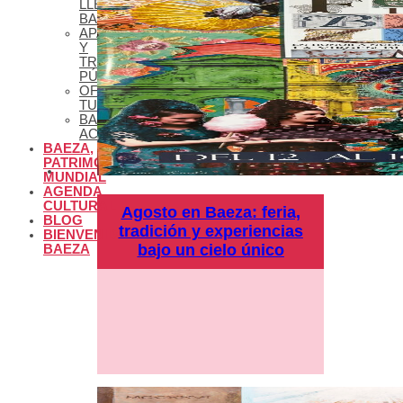
LLEGAR A
BAEZA
APARCAMIENTO
Y
TRANSPORTE
PÚBLICO
OFICINA DE
TURISMO
BAEZA
ACCESIBLE
BAEZA,
PATRIMONIO
MUNDIAL
AGENDA
CULTURAL
Agosto en Baeza: feria,
BLOG
tradición y experiencias
BIENVENIDOS A
bajo un cielo único
BAEZA