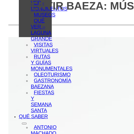
SENTIR BAEZA: MÚS
VER –
MONUMENTOS
MUSEOS
QUÉ
VER –
LAGUNA
GRANDE
VISITAS
VIRTUALES
RUTAS
Y GUÍAS
MONUMENTALES
OLEOTURISMO
GASTRONOMÍA
BAEZANA
FIESTAS
Y
SEMANA
SANTA
QUÉ SABER
ANTONIO
MACHADO