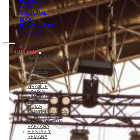
MUNDIAL
AGENDA
CULTURAL
BLOG
BIENVENIDOS
A BAEZA
QUÉ VER
IMPRESCINDIBLES
QUÉ VER –
MONUMENTOS
MUSEOS
QUÉ VER –
LAGUNA
GRANDE
VISITAS
VIRTUALES
RUTAS Y
GUÍAS
MONUMENTALES
OLEOTURISMO
GASTRONOMÍA
BAEZANA
FIESTAS Y
SEMANA