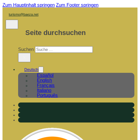
Zum Hauptinhalt springen
Zum Footer springen
turismo@baeza.net
Seite durchsuchen
Suchen
×
Deutsch
Español
English
Français
Italiano
Português