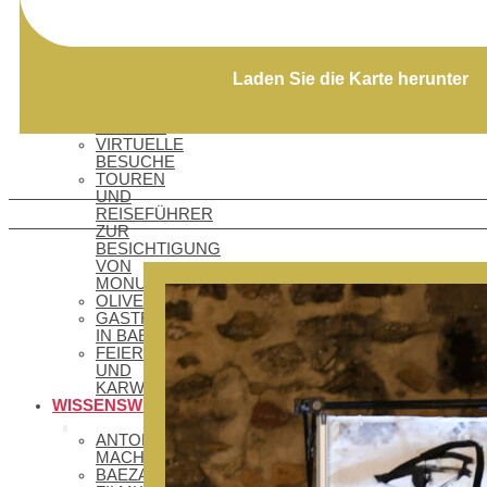
–
DENKMÄLER
UND
MONUMENTE
MUSEEN
Laden Sie die Karte herunter
SEHENSWERTES
– LAGUNA
GRANDE
VIRTUELLE
BESUCHE
TOUREN
UND
REISEFÜHRER
ZUR
BESICHTIGUNG
VON
MONUMENTEN
OLIVENÖLTOURISMUS
GASTRONOMIE
IN BAEZA
FEIERTAGE
UND
KARWOCHE
WISSENSWERTES
ANTONIO
MACHADO
BAEZA