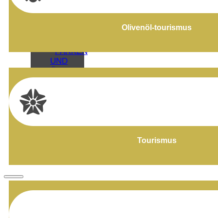
RESTAURANTS
WIE
DORTHIN
Olivenöl-tourismus
GELANGEN
STADTPLÄNE
PARKEN
UND
ÖFFENTLICHE
VERKEHRSMITTEL
WIE
DORTHIN
GELANGEN
FREMDENVERKEHRSAMT
ZUGÄNGLICHES
BAEZA
Tourismus
BAEZA,
WELTKULTURERBE
SEHENSWERTES
UNVERZICHTBARE
SEHENSWÜRDIGKEITEN
SEHENSWERTES