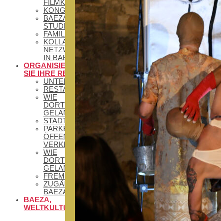
FILMKULISSE
KONGRESSTOURISMUS
BAEZA,
STUDIENSTADT
FAMILIENTOURISMUS
KOLLABORATIVE
NETZWERKE
IN BAEZA
ORGANISIEREN
SIE IHRE REISE
UNTERKÜNFTE
RESTAURANTS
WIE
DORTHIN
GELANGEN
STADTPLÄNE
PARKEN UND
ÖFFENTLICHE
VERKEHRSMITTEL
WIE
DORTHIN
GELANGEN
FREMDENVERKEHRSAMT
ZUGÄNGLICHES
BAEZA
BAEZA,
WELTKULTURERBE