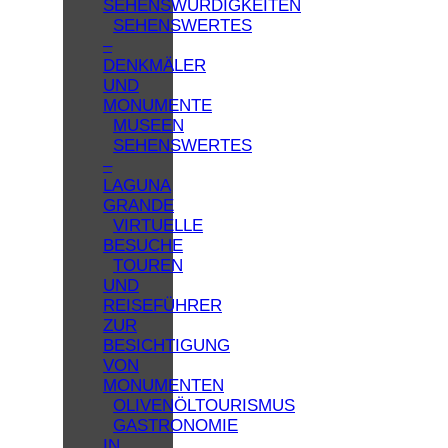
SEHENSWÜRDIGKEITEN
SEHENSWERTES
–
DENKMÄLER
UND
MONUMENTE
MUSEEN
SEHENSWERTES
–
LAGUNA
GRANDE
VIRTUELLE
BESUCHE
TOUREN
UND
REISEFÜHRER
ZUR
BESICHTIGUNG
VON
MONUMENTEN
OLIVENÖLTOURISMUS
GASTRONOMIE
IN