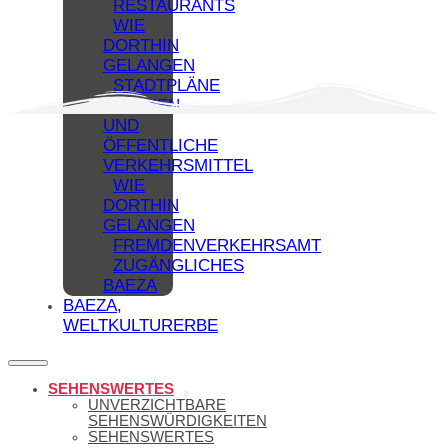
RESTAURANTS
WIE
DORTHIN
GELANGEN
STADTPLÄNE
PARKEN
UND
ÖFFENTLICHE
VERKEHRSMITTEL
WIE
DORTHIN
GELANGEN
FREMDENVERKEHRSAMT
ZUGÄNGLICHES
BAEZA
BAEZA,
WELTKULTURERBE
SEHENSWERTES
UNVERZICHTBARE
SEHENSWÜRDIGKEITEN
SEHENSWERTES