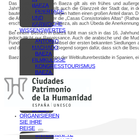
Das Stadtzentrum von Baeza gilt als ein frühes und außergew
BAEZA
Jahrhunderts. Dies stellt auch die Glanzzeit der Stadt dar, i
FEIERTAGE
bautechnischen Neuerungen hatten einen großen Anteil daran. Di
UND
die Alte Universität oder die „Casas Consistoriales Altas“ (Rat
erscheinen und sowohl Baeza, als auch Úbeda die Anerkennung a
KARWOCHE
WISSENSWERTES
Bei einem Besuch in Baeza fühlt man sich in das 16. Jahrhund
jedoch nicht nur Renaissance. Auch die arabische und die Mud
ANTONIO
Fundstätten und Überbleibsel der ersten bekannten Siedlungen a
MACHADO
und die Bräuche dieser Gegend sorgen dafür, dass sich die Besu
BAEZA
Baeza gehört zur Gruppe der Weltkulturerbestädte in Spanien, 
FILMKULISSE
KONGRESSTOURISMUS
BAEZA,
STUDIENSTADT
FAMILIENTOURISMUS
KOLLABORATIVE
NETZWERKE
IN
BAEZA
ORGANISIEREN
SIE IHRE
REISE
UNTERKÜNFTE