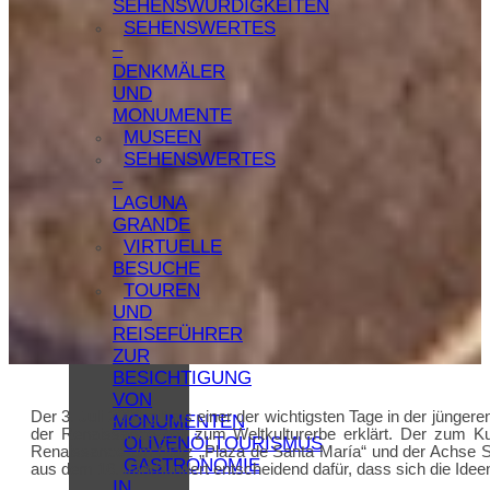
SEHENSWÜRDIGKEITEN
SEHENSWERTES
–
DENKMÄLER
UND
MONUMENTE
MUSEEN
SEHENSWERTES
–
LAGUNA
GRANDE
VIRTUELLE
BESUCHE
TOUREN
UND
REISEFÜHRER
ZUR
BESICHTIGUNG
VON
Der 3. Juli 2003 gilt als einer der wichtigsten Tage in der 
MONUMENTEN
der Renaissance-Zeit zum Weltkulturerbe erklärt. Der zum Ku
OLIVENÖLTOURISMUS
Renaissance am Platz „Plaza de Santa María“ und der Achse Se
GASTRONOMIE
aus dem 16. Jahrhundert entscheidend dafür, dass sich die Idee
IN