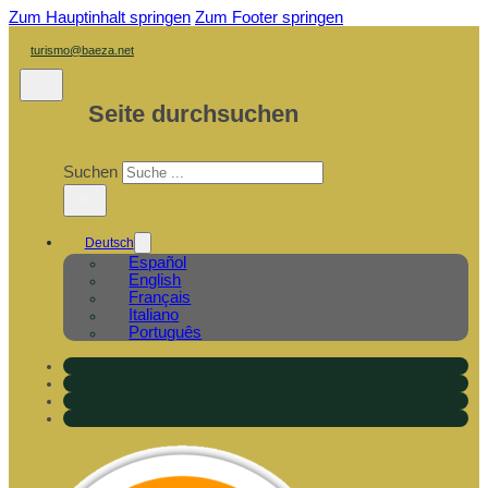
Zum Hauptinhalt springen
Zum Footer springen
turismo@baeza.net
Seite durchsuchen
Suchen
×
Deutsch
Español
English
Français
Italiano
Português