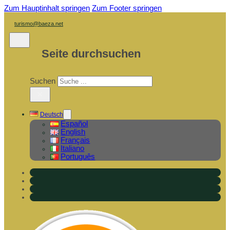
Zum Hauptinhalt springen
Zum Footer springen
turismo@baeza.net
Seite durchsuchen
Suchen
×
Deutsch
Español
English
Français
Italiano
Português