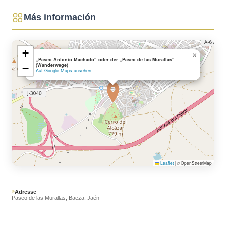
Más información
+
×
„Paseo Antonio Machado“ oder der „Paseo de las Murallas“
(Wanderwege)
−
Auf Google Maps ansehen
Leaflet
|
© OpenStreetMap
Adresse
Paseo de las Murallas, Baeza, Jaén