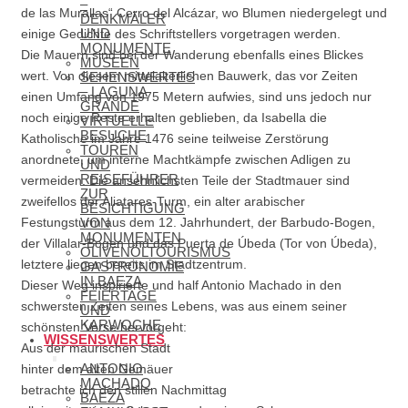
–
de las Murallas“ Cerro del Alcázar, wo Blumen niedergelegt und
DENKMÄLER
UND
einige Gedichte des Schriftstellers vorgetragen werden.
MONUMENTE
Die Mauern sind bei der Wanderung ebenfalls eines Blickes
MUSEEN
wert. Von diesem mittelalterlichen Bauwerk, das vor Zeiten
SEHENSWERTES
– LAGUNA
einen Umfang von 1975 Metern aufwies, sind uns jedoch nur
GRANDE
noch einige Reste erhalten geblieben, da Isabella die
VIRTUELLE
BESUCHE
Katholische im Jahre 1476 seine teilweise Zerstörung
TOUREN
anordnete, um interne Machtkämpfe zwischen Adligen zu
UND
REISEFÜHRER
vermeiden. Die ansehnlichsten Teile der Stadtmauer sind
ZUR
zweifellos der Aliatares-Turm, ein alter arabischer
BESICHTIGUNG
Festungsturm aus dem 12. Jahrhundert, der Barbudo-Bogen,
VON
MONUMENTEN
der Villalar-Bogen und das Puerta de Úbeda (Tor von Úbeda),
OLIVENÖLTOURISMUS
letztere liegen bereits im Stadtzentrum.
GASTRONOMIE
IN BAEZA
Dieser Weg inspirierte und half Antonio Machado in den
FEIERTAGE
schwersten Zeiten seines Lebens, was aus einem seiner
UND
KARWOCHE
schönsten Verse hervorgeht:
WISSENSWERTES
Aus der maurischen Stadt
ANTONIO
hinter dem alten Gemäuer
MACHADO
betrachte ich den stillen Nachmittag
BAEZA