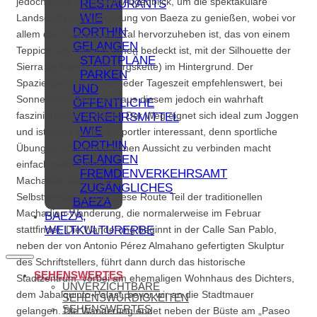
jedoch auch ein idealer Augenblick, um die spektakuläre
RESTAURANTS
WIE
Landschaft und Umgebung von Baeza zu genießen, wobei vor
DORTHIN
allem das Guadalquivir-Tal hervorzuheben ist, das von einem
GELANGEN
Teppich aus Olivenbäumen bedeckt ist, mit der Silhouette der
STADTPLÄNE
Sierra de Cazorla (Gebirgskette) im Hintergrund. Der
PARKEN
Spaziergang ist zu fast jeder Tageszeit empfehlenswert, bei
UND
Sonnenuntergang wird aus diesem jedoch ein wahrhaft
ÖFFENTLICHE
faszinierendes Erlebnis. Der Weg eignet sich ideal zum Joggen
VERKEHRSMITTEL
WIE
und ist somit auch für Sportler interessant, denn sportliche
DORTHIN
Übungen mit einer schönen Aussicht zu verbinden macht
GELANGEN
einfach mehr Spaß.
FREMDENVERKEHRSAMT
Machadian-Wanderung
ZUGÄNGLICHES
Selbstverständlich ist diese Route Teil der traditionellen
BAEZA
Machadian-Wanderung, die normalerweise im Februar
BAEZA,
WELTKULTURERBE
stattfindet. Die Wanderung beginnt in der Calle San Pablo,
neben der von Antonio Pérez Almahano gefertigten Skulptur
des Schriftstellers, führt dann durch das historische
SEHENSWERTES
Stadtzentrum, vorbei am ehemaligen Wohnhaus des Dichters,
UNVERZICHTBARE
dem Jabalquinto-Palast, bevor wir an die Stadtmauer
SEHENSWÜRDIGKEITEN
SEHENSWERTES
gelangen. Die Wanderung endet neben der Büste am „Paseo