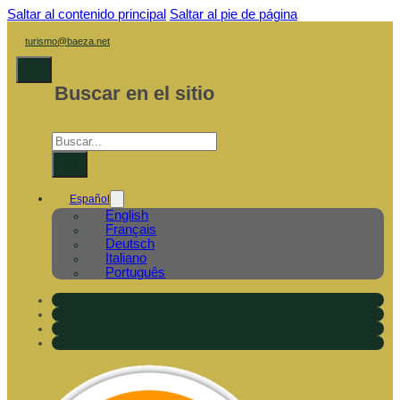
Saltar al contenido principal
Saltar al pie de página
turismo@baeza.net
Buscar en el sitio
Buscar
×
Español
English
Français
Deutsch
Italiano
Português