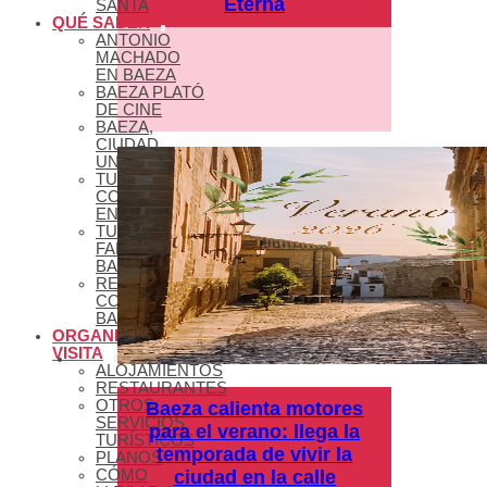
Eterna
SANTA
QUÉ SABER
ANTONIO
MACHADO
EN BAEZA
BAEZA PLATÓ
DE CINE
BAEZA,
CIUDAD
UNIVERSITARIA
TURISMO DE
CONGRESOS
EN BAEZA
TURISMO
FAMILIAR EN
BAEZA
REDES
COLABORATIVAS
BAEZA
ORGANIZA TU
VISITA
ALOJAMIENTOS
RESTAURANTES
OTROS
Baeza calienta motores
SERVICIOS
para el verano: llega la
TURÍSTICOS
temporada de vivir la
PLANOS
CÓMO
ciudad en la calle