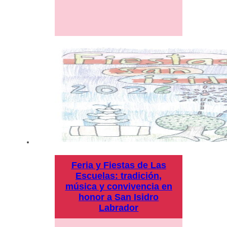
Feria y Fiestas de Las
Escuelas: tradición,
música y convivencia en
honor a San Isidro
Labrador