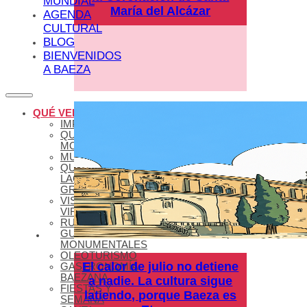
MUNDIAL
María del Alcázar
AGENDA
CULTURAL
BLOG
BIENVENIDOS
A BAEZA
QUÉ VER
IMPRESCINDIBLES
QUÉ VER –
MONUMENTOS
MUSEOS
QUÉ VER –
LAGUNA
GRANDE
VISITAS
VIRTUALES
RUTAS Y
GUÍAS
MONUMENTALES
OLEOTURISMO
El calor de julio no detiene
GASTRONOMÍA
BAEZANA
a nadie. La cultura sigue
FIESTAS Y
latiendo, porque Baeza es
SEMANA