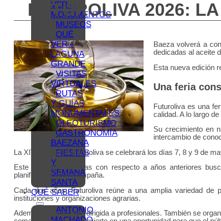
FUTUROLIVA 2026: LA
VER –
MONUMENTOS
MUSEOS
QUÉ
VER –
Baeza volverá a conv
dedicadas al aceite d
LAGUNA
GRANDE
Esta nueva edición r
VISITAS
VIRTUALES
Una feria cons
RUTAS
Y GUÍAS
Futuroliva es una fer
MONUMENTALES
calidad. A lo largo d
OLEOTURISMO
Su crecimiento en nú
GASTRONOMÍA
intercambio de conoc
BAEZANA
FIESTAS
La XIV edición de Futuroliva se celebrará los días 7, 8 y 9 de m
Y
Este cambio de fechas con respecto a años anteriores busca 
SEMANA
planificación de la campaña.
SANTA
Cada dos años, Futuroliva reúne a una amplia variedad de pa
QUÉ SABER
instituciones y organizaciones agrarias.
ANTONIO
Además, no solo está dirigida a profesionales. También se orga
MACHADO