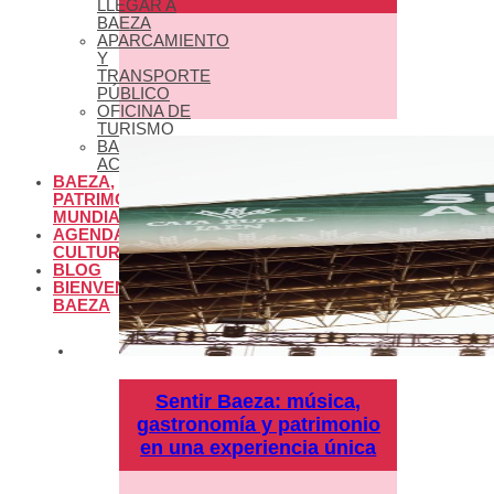
LLEGAR A
BAEZA
APARCAMIENTO
Y
TRANSPORTE
PÚBLICO
OFICINA DE
TURISMO
BAEZA
ACCESIBLE
BAEZA,
PATRIMONIO
MUNDIAL
AGENDA
CULTURAL
BLOG
BIENVENIDOS A
BAEZA
Sentir Baeza: música,
gastronomía y patrimonio
en una experiencia única