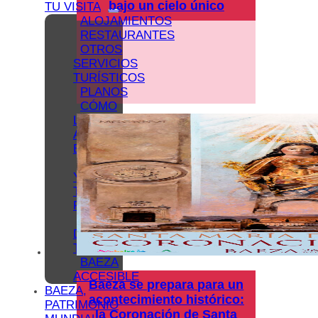
bajo un cielo único
TU VISITA
ALOJAMIENTOS
RESTAURANTES
OTROS
SERVICIOS
TURÍSTICOS
PLANOS
CÓMO
LLEGAR
A
BAEZA
APARCAMIENTO
Y
TRANSPORTE
PÚBLICO
OFICINA
DE
TURISMO
BAEZA
ACCESIBLE
Baeza se prepara para un
BAEZA,
acontecimiento histórico:
PATRIMONIO
la Coronación de Santa