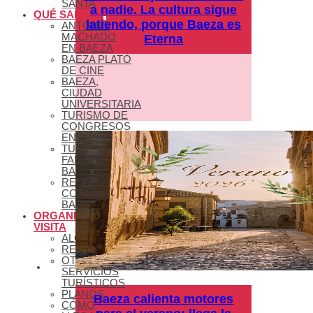
SANTA
a nadie. La cultura sigue
QUÉ SABER
latiendo, porque Baeza es
ANTONIO
MACHADO
Eterna
EN BAEZA
BAEZA PLATÓ
DE CINE
BAEZA,
CIUDAD
UNIVERSITARIA
TURISMO DE
CONGRESOS
EN BAEZA
TURISMO
FAMILIAR EN
BAEZA
REDES
COLABORATIVAS
BAEZA
ORGANIZA TU
VISITA
ALOJAMIENTOS
RESTAURANTES
OTROS
SERVICIOS
TURÍSTICOS
PLANOS
Baeza calienta motores
CÓMO