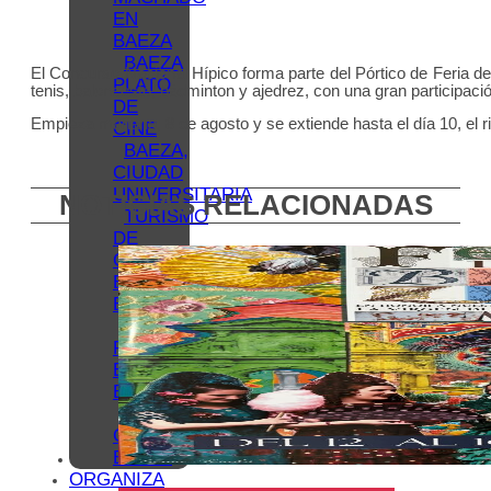
EN
BAEZA
BAEZA
El Concurso Nacional Hípico forma parte del Pórtico de Feria dep
PLATÓ
tenis, baloncesto, bádminton y ajedrez, con una gran participaci
DE
Empieza mañana, 8 de agosto y se extiende hasta el día 10, el ri
CINE
BAEZA,
CIUDAD
UNIVERSITARIA
NOTICIAS RELACIONADAS
TURISMO
DE
CONGRESOS
EN
BAEZA
TURISMO
FAMILIAR
EN
BAEZA
REDES
COLABORATIVAS
BAEZA
ORGANIZA