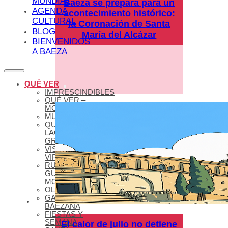
MUNDIAL
Baeza se prepara para un
AGENDA
acontecimiento histórico:
CULTURAL
la Coronación de Santa
BLOG
María del Alcázar
BIENVENIDOS
A BAEZA
QUÉ VER
IMPRESCINDIBLES
QUÉ VER –
MONUMENTOS
MUSEOS
QUÉ VER –
LAGUNA
GRANDE
VISITAS
VIRTUALES
RUTAS Y
GUÍAS
MONUMENTALES
OLEOTURISMO
GASTRONOMÍA
BAEZANA
FIESTAS Y
SEMANA
El calor de julio no detiene