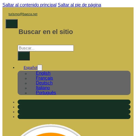
Saltar al contenido principal
Saltar al pie de página
turismo@baeza.net
Buscar en el sitio
Buscar
×
Español
English
Français
Deutsch
Italiano
Português