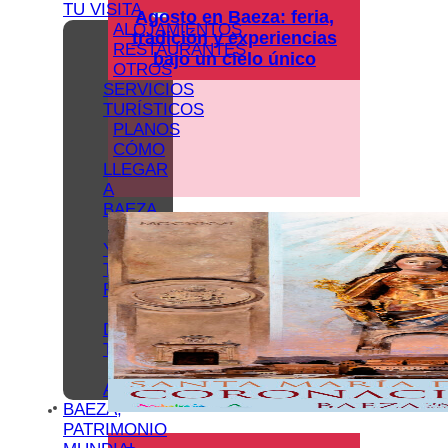
TU VISITA
Agosto en Baeza: feria,
ALOJAMIENTOS
tradición y experiencias
RESTAURANTES
bajo un cielo único
OTROS
SERVICIOS
TURÍSTICOS
PLANOS
CÓMO
LLEGAR
A
BAEZA
APARCAMIENTO
Y
TRANSPORTE
PÚBLICO
OFICINA
DE
TURISMO
BAEZA
ACCESIBLE
BAEZA,
PATRIMONIO