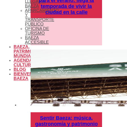
para el verano: llega la
LLEGAR A
temporada de vivir la
BAEZA
APARCAMIENTO
ciudad en la calle
Y
TRANSPORTE
PÚBLICO
OFICINA DE
TURISMO
BAEZA
ACCESIBLE
BAEZA,
PATRIMONIO
MUNDIAL
AGENDA
CULTURAL
BLOG
BIENVENIDOS A
BAEZA
Sentir Baeza: música,
gastronomía y patrimonio