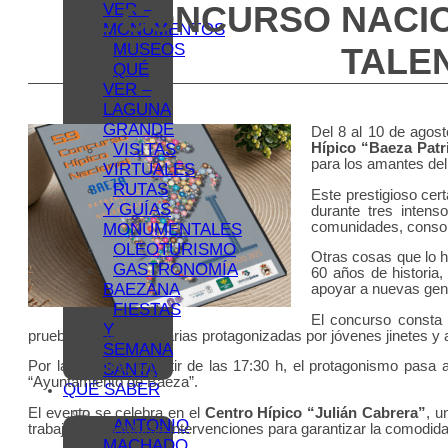
EL CONCURSO NACIO
VER –
MONUMENTOS
MUSEOS
TALE
QUÉ
VER –
LAGUNA
GRANDE
Del 8 al 10 de agost
VISITAS
Hípico “Baeza Pat
para los amantes de
VIRTUALES
RUTAS
Este prestigioso cer
Y GUÍAS
durante tres intens
comunidades, consol
MONUMENTALES
OLEOTURISMO
Otras cosas que lo 
GASTRONOMÍA
60 años de historia,
BAEZANA
apoyar a nuevas gen
FIESTAS
El concurso consta
Y
pruebas complementarias protagonizadas por jóvenes jinetes y
SEMANA
Por las
tardes
, a partir de las 17:30 h, el protagonismo pasa 
SANTA
“Ayuntamiento de Baeza”.
QUÉ SABER
El evento se celebra en el
Centro Hípico “Julián Cabrera”
, u
ANTONIO
trabajando en futuras intervenciones para garantizar la comodidad
MACHADO