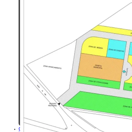
EN
BAEZA
BAEZA
PLATÓ
DE
CINE
BAEZA,
CIUDAD
UNIVERSITARIA
TURISMO
DE
CONGRESOS
EN
BAEZA
TURISMO
FAMILIAR
EN
BAEZA
REDES
COLABORATIVAS
BAEZA
ORGANIZA