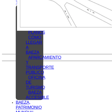
TU VISITA
ALOJAMIENTOS
RESTAURANTES
OTROS
SERVICIOS
TURÍSTICOS
PLANOS
CÓMO
LLEGAR
A
BAEZA
APARCAMIENTO
Y
TRANSPORTE
PÚBLICO
OFICINA
DE
TURISMO
BAEZA
ACCESIBLE
BAEZA,
PATRIMONIO