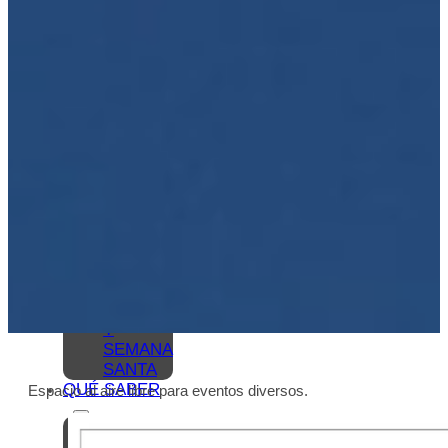
VER –
MONUMENTOS
MUSEOS
QUÉ
VER –
LAGUNA
GRANDE
VISITAS
VIRTUALES
RUTAS
Y GUÍAS
MONUMENTALES
OLEOTURISMO
GASTRONOMÍA
BAEZANA
FIESTAS
Y
SEMANA
SANTA
QUÉ SABER
Espacio al aire libre para eventos diversos.
ANTONIO
MACHADO