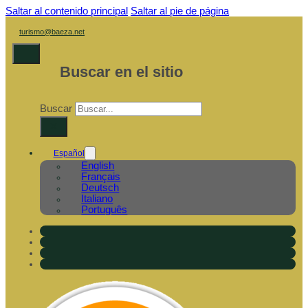
Saltar al contenido principal
Saltar al pie de página
turismo@baeza.net
Buscar en el sitio
Buscar
×
Español
English
Français
Deutsch
Italiano
Português