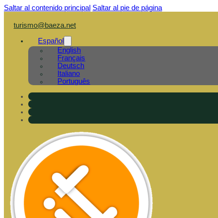
Saltar al contenido principal
Saltar al pie de página
turismo@baeza.net
Español
English
Français
Deutsch
Italiano
Português