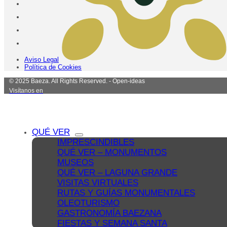
Aviso Legal
Política de Cookies
© 2025 Baeza. All Rights Reserved. - Open-ideas
Visítanos en
QUÉ VER
IMPRESCINDIBLES
QUÉ VER – MONUMENTOS
MUSEOS
QUÉ VER – LAGUNA GRANDE
VISITAS VIRTUALES
RUTAS Y GUÍAS MONUMENTALES
OLEOTURISMO
GASTRONOMÍA BAEZANA
FIESTAS Y SEMANA SANTA