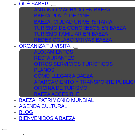
QUÉ SABER
ANTONIO MACHADO EN BAEZA
BAEZA PLATÓ DE CINE
BAEZA, CIUDAD UNIVERSITARIA
TURISMO DE CONGRESOS EN BAEZA
TURISMO FAMILIAR EN BAEZA
REDES COLABORATIVAS BAEZA
ORGANIZA TU VISITA
ALOJAMIENTOS
RESTAURANTES
OTROS SERVICIOS TURÍSTICOS
PLANOS
CÓMO LLEGAR A BAEZA
APARCAMIENTO Y TRANSPORTE PÚBLIC
OFICINA DE TURISMO
BAEZA ACCESIBLE
BAEZA, PATRIMONIO MUNDIAL
AGENDA CULTURAL
BLOG
BIENVENIDOS A BAEZA