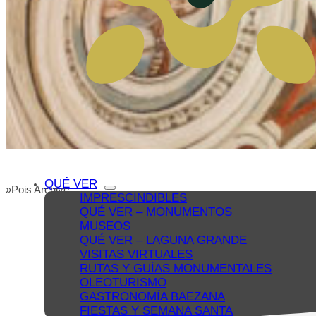
QUÉ VER
Pois Archive
Inicio
IMPRESCINDIBLES
QUÉ VER – MONUMENTOS
MUSEOS
QUÉ VER – LAGUNA GRANDE
VISITAS VIRTUALES
RUTAS Y GUÍAS MONUMENTALES
OLEOTURISMO
GASTRONOMÍA BAEZANA
FIESTAS Y SEMANA SANTA