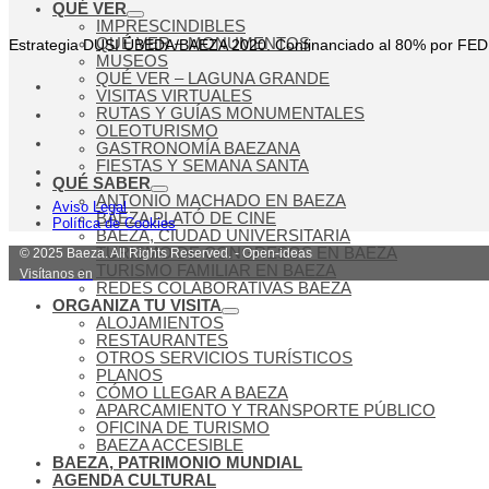
QUÉ VER
IMPRESCINDIBLES
QUÉ VER – MONUMENTOS
Estrategia DUSI ÚBEDA/BAEZA 2020. Confinanciado al 80% por FE
MUSEOS
QUÉ VER – LAGUNA GRANDE
VISITAS VIRTUALES
RUTAS Y GUÍAS MONUMENTALES
OLEOTURISMO
GASTRONOMÍA BAEZANA
FIESTAS Y SEMANA SANTA
QUÉ SABER
ANTONIO MACHADO EN BAEZA
Aviso Legal
BAEZA PLATÓ DE CINE
Política de Cookies
BAEZA, CIUDAD UNIVERSITARIA
TURISMO DE CONGRESOS EN BAEZA
© 2025 Baeza. All Rights Reserved. - Open-ideas
TURISMO FAMILIAR EN BAEZA
Visítanos en
REDES COLABORATIVAS BAEZA
ORGANIZA TU VISITA
ALOJAMIENTOS
RESTAURANTES
OTROS SERVICIOS TURÍSTICOS
PLANOS
CÓMO LLEGAR A BAEZA
APARCAMIENTO Y TRANSPORTE PÚBLICO
OFICINA DE TURISMO
BAEZA ACCESIBLE
BAEZA, PATRIMONIO MUNDIAL
AGENDA CULTURAL