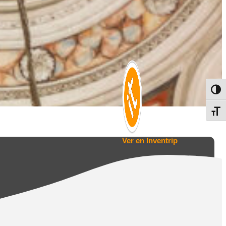
Altern
Alter
Ver en Inventrip