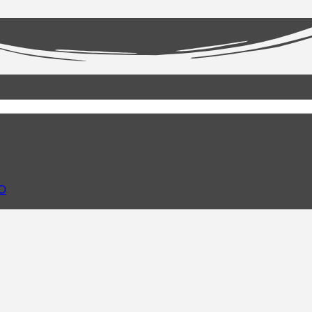
más detalles
O