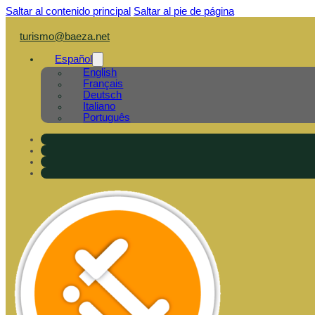
Saltar al contenido principal
Saltar al pie de página
turismo@baeza.net
Español
English
Français
Deutsch
Italiano
Português