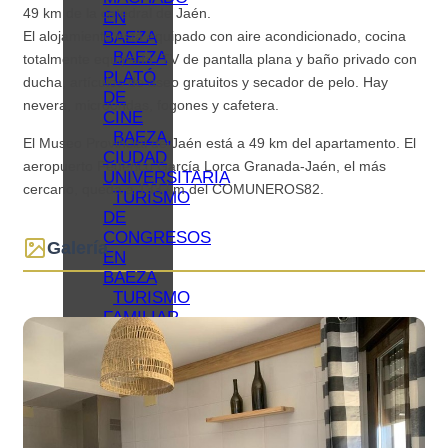
49 km de la catedral de Jaén.
EN
BAEZA
El alojamiento está equipado con aire acondicionado, cocina
BAEZA
totalmente equipada, TV de pantalla plana y baño privado con
PLATÓ
ducha, artículos de aseo gratuitos y secador de pelo. Hay
DE
nevera, microondas, fogones y cafetera.
CINE
BAEZA,
El Museo Provincial de Jaén está a 49 km del apartamento. El
CIUDAD
aeropuerto Federico García Lorca Granada-Jaén, el más
UNIVERSITARIA
cercano, queda a 133 km del COMUNEROS82.
TURISMO
DE
CONGRESOS
Galería
EN
BAEZA
TURISMO
FAMILIAR
EN
BAEZA
REDES
COLABORATIVAS
BAEZA
ORGANIZA