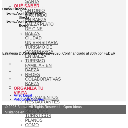
SANTA
QUÉ SABER
Unión Europea
ANTONIO
Excmo. Ayuntamiento de
MACHADO
Ubeda
EN BAEZA
Excmo. Ayuntamiento de
BAEZA PLATÓ
Baeza
DE CINE
BAEZA,
CIUDAD
UNIVERSITARIA
TURISMO DE
CONGRESOS
Estrategia DUSI ÚBEDA/BAEZA 2020. Confinanciado al 80% por FEDER.
EN BAEZA
TURISMO
FAMILIAR EN
BAEZA
REDES
COLABORATIVAS
BAEZA
ORGANIZA TU
VISITA
Aviso Legal
ALOJAMIENTOS
Política de Cookies
RESTAURANTES
OTROS
© 2025 Baeza. All Rights Reserved. - Open-ideas
SERVICIOS
Visítanos en
TURÍSTICOS
PLANOS
CÓMO