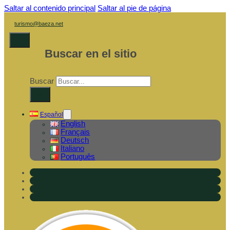
Saltar al contenido principal
Saltar al pie de página
turismo@baeza.net
Buscar en el sitio
Buscar
×
Español
English
Français
Deutsch
Italiano
Português