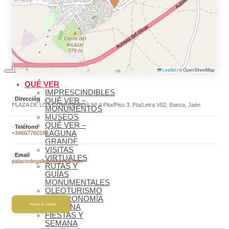
MUNDIAL
AGENDA
CULTURAL
BLOG
BIENVENIDOS
A BAEZA
Leaflet
|
© OpenStreetMap
QUÉ VER
IMPRESCINDIBLES
Dirección
QUÉ VER –
PLAZA DE LOS COMUNEROS Nº 4 Plta/Piso 3. Pta/Letra V82, Baeza, Jaén
MONUMENTOS
MUSEOS
QUÉ VER –
Teléfono
LAGUNA
+34667760184
GRANDE
VISITAS
Email
VIRTUALES
palaciodegallego@gmail.com
RUTAS Y
GUÍAS
MONUMENTALES
OLEOTURISMO
GASTRONOMÍA
Volver al listado
BAEZANA
FIESTAS Y
SEMANA