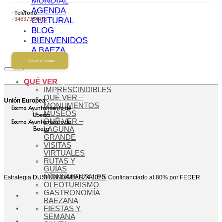
MUNDIAL
AGENDA
Teléfono
+34637984476
CULTURAL
BLOG
BIENVENIDOS
A BAEZA
Volver al listado
QUÉ VER
IMPRESCINDIBLES
QUÉ VER –
Unión Europea
MONUMENTOS
Excmo. Ayuntamiento de
MUSEOS
Ubeda
Excmo. Ayuntamiento de
QUÉ VER –
Baeza
LAGUNA
GRANDE
VISITAS
VIRTUALES
RUTAS Y
GUÍAS
MONUMENTALES
Estrategia DUSI ÚBEDA/BAEZA 2020. Confinanciado al 80% por FEDER.
OLEOTURISMO
GASTRONOMÍA
BAEZANA
FIESTAS Y
SEMANA