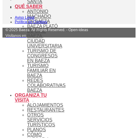
SANTA
QUÉ SABER
ANTONIO
MACHADO
Aviso Legal
EN BAEZA
Política de Cookies
BAEZA PLATÓ
© 2025 Baeza. All Rights Reserved. - Open-ideas
DE CINE
Visítanos en
BAEZA,
CIUDAD
UNIVERSITARIA
TURISMO DE
CONGRESOS
EN BAEZA
TURISMO
FAMILIAR EN
BAEZA
REDES
COLABORATIVAS
BAEZA
ORGANIZA TU
VISITA
ALOJAMIENTOS
RESTAURANTES
OTROS
SERVICIOS
TURÍSTICOS
PLANOS
CÓMO