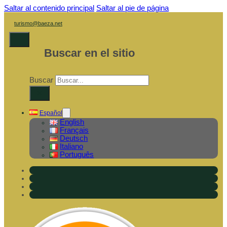
Saltar al contenido principal
Saltar al pie de página
turismo@baeza.net
Buscar en el sitio
Buscar
×
Español
English
Français
Deutsch
Italiano
Português