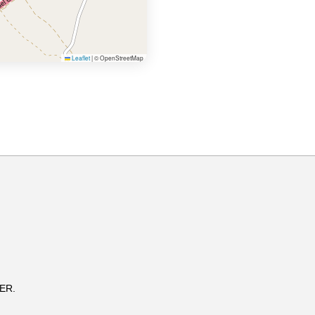
Leaflet
|
© OpenStreetMap
DER.