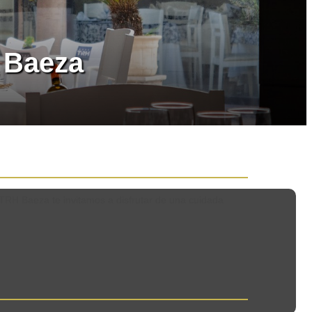
 Baeza
 TRH Baeza te invitamos a disfrutar de una cuidada