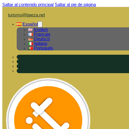
Saltar al contenido principal
Saltar al pie de página
turismo@baeza.net
Español
English
Français
Deutsch
Italiano
Português