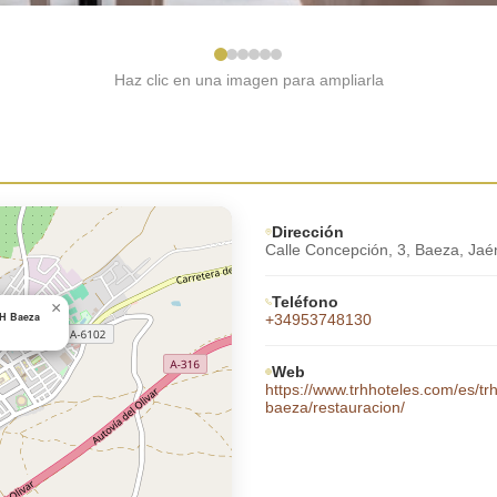
Haz clic en una imagen para ampliarla
Dirección
Calle Concepción, 3, Baeza, Jaé
Teléfono
×
RH Baeza
+34953748130
Web
https://www.trhhoteles.com/es/tr
baeza/restauracion/