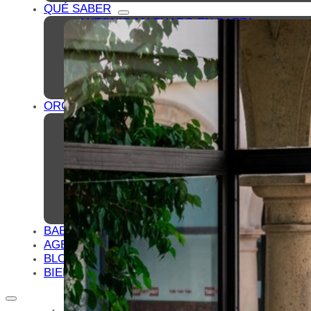
QUÉ SABER
ANTONIO MACHADO EN BAEZA
BAEZA PLATÓ DE CINE
BAEZA, CIUDAD UNIVERSITARIA
TURISMO DE CONGRESOS EN BAEZA
TURISMO FAMILIAR EN BAEZA
REDES COLABORATIVAS BAEZA
ORGANIZA TU VISITA
ALOJAMIENTOS
RESTAURANTES
OTROS SERVICIOS TURÍSTICOS
PLANOS
CÓMO LLEGAR A BAEZA
APARCAMIENTO Y TRANSPORTE PÚBLIC
OFICINA DE TURISMO
BAEZA ACCESIBLE
BAEZA, PATRIMONIO MUNDIAL
AGENDA CULTURAL
BLOG
BIENVENIDOS A BAEZA