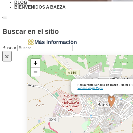
BLOG
BIENVENIDOS A BAEZA
Buscar en el sitio
Más información
Buscar
×
+
−
Restaurante Señorío de Baeza - Hotel T
Ver en Google Maps