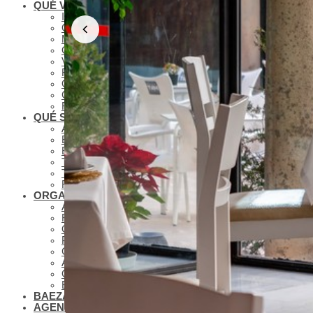
QUÉ VER
IMPRESCINDIBLES
QUÉ VER – MONUMENTOS
MUSEOS
QUÉ VER – LAGUNA GRANDE
VISITAS VIRTUALES
RUTAS Y GUÍAS MONUMENTALES
OLEOTURISMO
GASTRONOMÍA BAEZANA
FIESTAS Y SEMANA SANTA
QUÉ SABER
ANTONIO MACHADO EN BAEZA
BAEZA PLATÓ DE CINE
BAEZA, CIUDAD UNIVERSITARIA
TURISMO DE CONGRESOS EN BAEZA
TURISMO FAMILIAR EN BAEZA
REDES COLABORATIVAS BAEZA
ORGANIZA TU VISITA
ALOJAMIENTOS
RESTAURANTES
OTROS SERVICIOS TURÍSTICOS
PLANOS
CÓMO LLEGAR A BAEZA
APARCAMIENTO Y TRANSPORTE PÚBLICO
OFICINA DE TURISMO
BAEZA ACCESIBLE
BAEZA, PATRIMONIO MUNDIAL
AGENDA CULTURAL