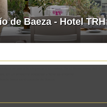
ío de Baeza - Hotel TRH
aluza se une a la elegancia y el confort. En el Restaurante del Hotel
idad, en un ambiente acogedor y lleno de encanto.
iencia única en el corazón de Baeza.