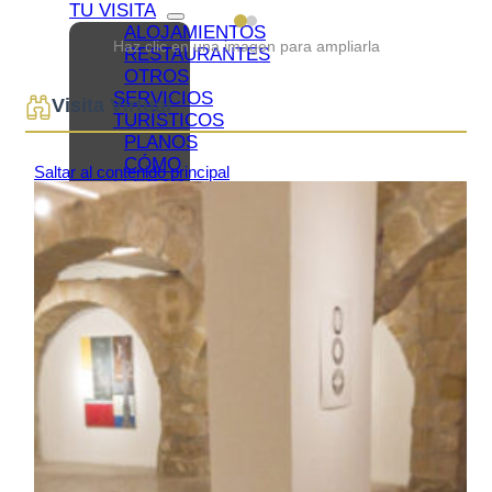
TU VISITA
ALOJAMIENTOS
Haz clic en una imagen para ampliarla
RESTAURANTES
OTROS
SERVICIOS
Visita Virtual
TURÍSTICOS
PLANOS
CÓMO
LLEGAR
A
BAEZA
APARCAMIENTO
Y
TRANSPORTE
PÚBLICO
OFICINA
DE
TURISMO
BAEZA
ACCESIBLE
BAEZA,
PATRIMONIO