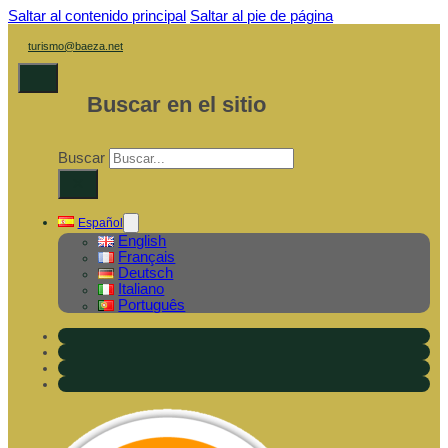
Saltar al contenido principal
Saltar al pie de página
turismo@baeza.net
Buscar en el sitio
Buscar
×
Español
English
Français
Deutsch
Italiano
Português