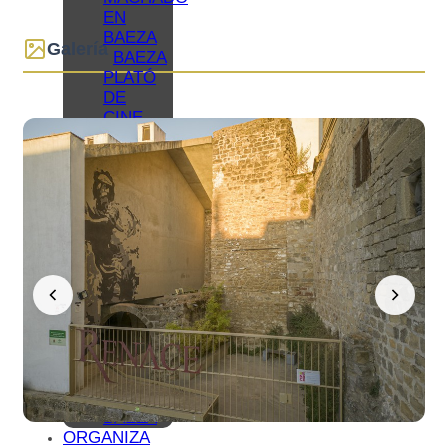
EN
BAEZA
Galería
BAEZA
PLATÓ
DE
CINE
BAEZA,
CIUDAD
UNIVERSITARIA
TURISMO
DE
CONGRESOS
EN
BAEZA
TURISMO
FAMILIAR
EN
BAEZA
REDES
COLABORATIVAS
BAEZA
ORGANIZA