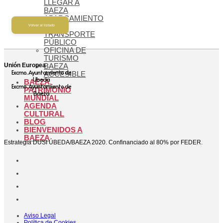
LLEGAR A
BAEZA
APARCAMIENTO
Y
Volver al listado
TRANSPORTE
PÚBLICO
OFICINA DE
TURISMO
Unión Europea
BAEZA
Excmo. Ayuntamiento de
ACCESIBLE
Ubeda
BAEZA,
Excmo. Ayuntamiento de
PATRIMONIO
Baeza
MUNDIAL
AGENDA
CULTURAL
BLOG
BIENVENIDOS A
BAEZA
Estrategia DUSI ÚBEDA/BAEZA 2020. Confinanciado al 80% por FEDER.
Aviso Legal
Política de Cookies