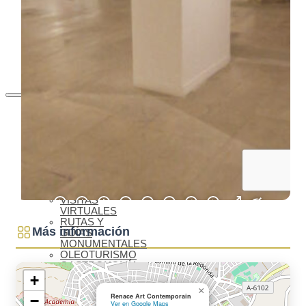
MUNDIAL
AGENDA
CULTURAL
BLOG
BIENVENIDOS
A BAEZA
QUÉ VER
IMPRESCINDIBLES
QUÉ VER –
MONUMENTOS
MUSEOS
QUÉ VER –
LAGUNA
GRANDE
VISITAS
VIRTUALES
RUTAS Y
Más información
GUÍAS
MONUMENTALES
OLEOTURISMO
GASTRONOMÍA
BAEZANA
+
FIESTAS Y
×
Renace Art Contemporain
−
SEMANA
Ver en Google Maps