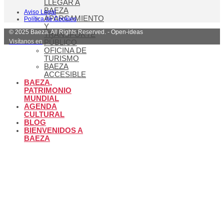
LLEGAR A
BAEZA
Aviso Legal
APARCAMIENTO
Política de Cookies
Y
© 2025 Baeza. All Rights Reserved. - Open-ideas
TRANSPORTE
Visítanos en
PÚBLICO
OFICINA DE
TURISMO
BAEZA
ACCESIBLE
BAEZA,
PATRIMONIO
MUNDIAL
AGENDA
CULTURAL
BLOG
BIENVENIDOS A
BAEZA