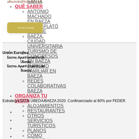
SANTA
alfovirolo@hotmail.com
QUÉ SABER
ANTONIO
MACHADO
EN BAEZA
BAEZA PLATÓ
Volver al listado
DE CINE
BAEZA,
CIUDAD
UNIVERSITARIA
TURISMO DE
Unión Europea
CONGRESOS
Excmo. Ayuntamiento de
EN BAEZA
Ubeda
Excmo. Ayuntamiento de
TURISMO
Baeza
FAMILIAR EN
BAEZA
REDES
COLABORATIVAS
BAEZA
ORGANIZA TU
VISITA
Estrategia DUSI ÚBEDA/BAEZA 2020. Confinanciado al 80% por FEDER.
ALOJAMIENTOS
RESTAURANTES
OTROS
SERVICIOS
TURÍSTICOS
PLANOS
CÓMO