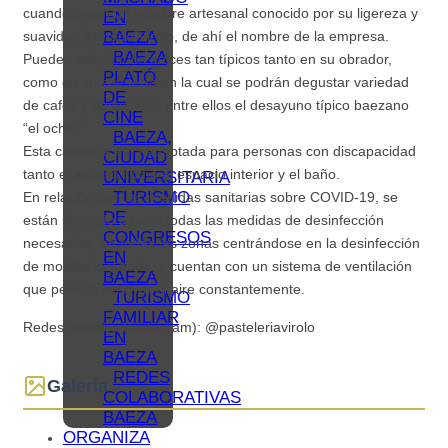
cuando crean un hojaldre artesanal conocido por su ligereza y
EN
BAEZA
suavidad llamado Virolo, de ahí el nombre de la empresa.
BAEZA
Pueden adquirir los dulces tan típicos tanto en su obrador,
PLATÓ
como en su cafetería en la cual se podrán degustar variedad
DE
de cafés y desayunos entre ellos el desayuno típico baezano
CINE
“el ochio”.
BAEZA,
Esta cafetería está adaptada para personas con discapacidad
CIUDAD
tanto el acceso como el espacio interior y el baño.
UNIVERSITARIA
TURISMO
En relación con las medidas sanitarias sobre COVID-19, se
DE
están llevando a cabo todas las medidas de desinfección
CONGRESOS
necesarias, en todas las zonas centrándose en la desinfección
EN
de mobiliario y baño, y cuentan con un sistema de ventilación
BAEZA
que permite renovar el aire constantemente.
TURISMO
FAMILIAR
Redes sociales (Instagram): @pasteleriavirolo
EN
BAEZA
REDES
Galería
COLABORATIVAS
BAEZA
ORGANIZA