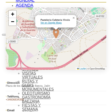
MUNDIAL
AGENDA
CULTURAL
+
BLOG
×
BIENVENIDOS
Pastelería Cafetería Virolo
−
Ver en Google Maps
A BAEZA
QUÉ VER
IMPRESCINDIBLES
QUÉ VER –
MONUMENTOS
MUSEOS
QUÉ VER –
LAGUNA
Leaflet
|
© OpenStreetMap
GRANDE
VISITAS
VIRTUALES
RUTAS Y
Dirección
GUÍAS
Plaza de los Leones, 4, Baeza, Jaén
MONUMENTALES
OLEOTURISMO
Teléfono
GASTRONOMÍA
+34606834350
BAEZANA
FIESTAS Y
SEMANA
Email