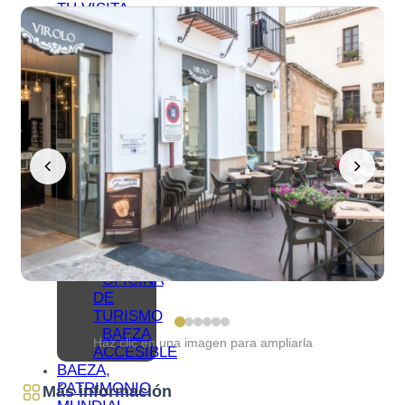
TU VISITA
ALOJAMIENTOS
RESTAURANTES
OTROS
SERVICIOS
TURÍSTICOS
PLANOS
CÓMO
LLEGAR
A
BAEZA
APARCAMIENTO
Y
TRANSPORTE
PÚBLICO
OFICINA
DE
TURISMO
BAEZA
Haz clic en una imagen para ampliarla
ACCESIBLE
BAEZA,
PATRIMONIO
Más información