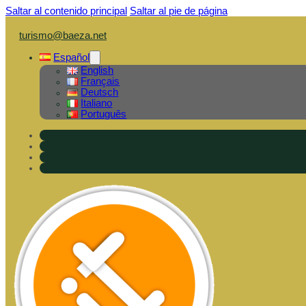
Saltar al contenido principal
Saltar al pie de página
turismo@baeza.net
Español
English
Français
Deutsch
Italiano
Português