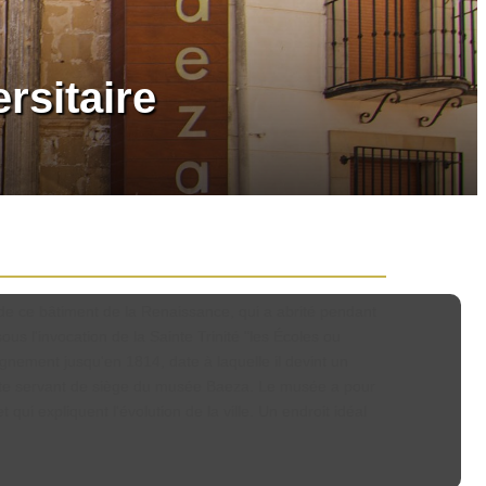
rsitaire
de ce bâtiment de la Renaissance, qui a abrité pendant
s l'invocation de la Sainte Trinité "les Écoles ou
ignement jusqu'en 1814, date à laquelle il devint un
 reste servant de siège du musée Baeza. Le musée a pour
t qui expliquent l'évolution de la ville. Un endroit idéal