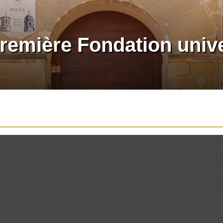
emière Fondation unive
ble du XVIe siècle, bien que la façade soit la seule chose qui reste 
dation Universitaire de Baeza est due à San Juan de Ávila, qui fonda sou
é, la plus importante d'Andalousie. . Le bâtiment fut utilisé pour l'ense
eil municipal a réhabilité une partie du bâtiment pour le logement, le
ation, l'étude et l'exposition d'objets et d'œuvres de toutes les époques e
 et monuments.