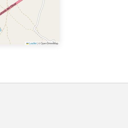
Leaflet
|
© OpenStreetMap