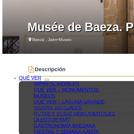
Musée de Baeza. Pr
Baeza , Jaén
•
Museo
Descripción
QUÉ VER
IMPRESCINDIBLES
Le musée de Baeza est situé dans une ancienne maison no
QUÉ VER – MONUMENTOS
quelques années le premier siège de l'Université. La Fon
MUSEOS
Collèges" de Lettres, qui en 1542 devinrent une Universit
QUÉ VER – LAGUNA GRANDE
immeuble d'habitation. Dès la fin du XXe siècle, le cons
VISITAS VIRTUALES
RUTAS Y GUÍAS MONUMENTALES
objectif de valoriser l'histoire locale à travers la conserv
OLEOTURISMO
pour découvrir l'histoire de Baeza au-delà de ses rues
GASTRONOMÍA BAEZANA
FIESTAS Y SEMANA SANTA