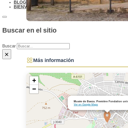
BLOG
BIENVENIDOS A BAEZA
Buscar en el sitio
Buscar
×
Más información
+
−
Musée de Baeza. Première Fondation univ
Ver en Google Maps