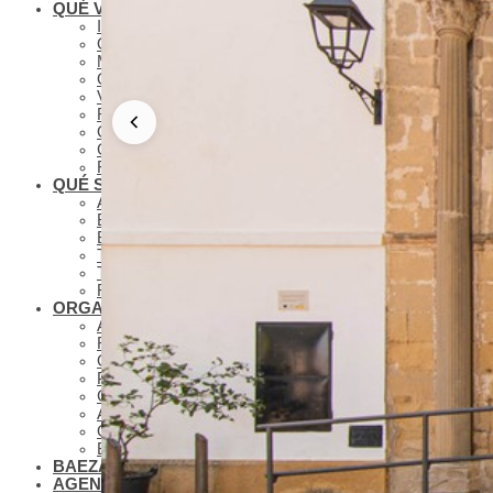
QUÉ VER
IMPRESCINDIBLES
QUÉ VER – MONUMENTOS
MUSEOS
QUÉ VER – LAGUNA GRANDE
VISITAS VIRTUALES
RUTAS Y GUÍAS MONUMENTALES
OLEOTURISMO
GASTRONOMÍA BAEZANA
FIESTAS Y SEMANA SANTA
QUÉ SABER
ANTONIO MACHADO EN BAEZA
BAEZA PLATÓ DE CINE
BAEZA, CIUDAD UNIVERSITARIA
TURISMO DE CONGRESOS EN BAEZA
TURISMO FAMILIAR EN BAEZA
REDES COLABORATIVAS BAEZA
ORGANIZA TU VISITA
ALOJAMIENTOS
RESTAURANTES
OTROS SERVICIOS TURÍSTICOS
PLANOS
CÓMO LLEGAR A BAEZA
APARCAMIENTO Y TRANSPORTE PÚBLICO
OFICINA DE TURISMO
BAEZA ACCESIBLE
BAEZA, PATRIMONIO MUNDIAL
AGENDA CULTURAL