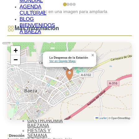
MUNDIAL
AGENDA
Haz clic en una imagen para ampliarla
CULTURAL
BLOG
BIENVENIDOS
Más información
A BAEZA
+
QUÉ VER
×
IMPRESCINDIBLES
La Despensa de la Estación
−
QUÉ VER –
Ver en Google Maps
MONUMENTOS
MUSEOS
QUÉ VER –
LAGUNA
GRANDE
VISITAS
VIRTUALES
RUTAS Y
GUÍAS
MONUMENTALES
OLEOTURISMO
Leaflet
|
© OpenStreetMap
GASTRONOMÍA
BAEZANA
FIESTAS Y
SEMANA
Dirección