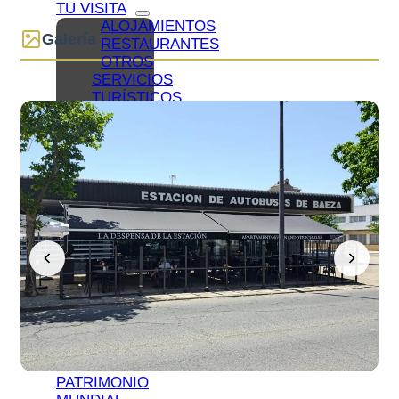
TU VISITA
ALOJAMIENTOS
Galería
RESTAURANTES
OTROS
SERVICIOS
TURÍSTICOS
PLANOS
CÓMO
LLEGAR
A
BAEZA
APARCAMIENTO
Y
TRANSPORTE
PÚBLICO
OFICINA
DE
TURISMO
BAEZA
ACCESIBLE
BAEZA,
PATRIMONIO