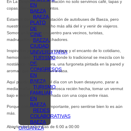
En La Despensa de la Estación no solo servimos café, tapas y
EN
copas. Servimos momentos.
BAEZA
BAEZA
Estamos dentro de la estación de autobuses de Baeza, pero
PLATÓ
nuestra esencia va mucho más allá del ir y venir de viajeros.
DE
Somos un lugar de encuentro para vecinos, turistas,
CINE
madrugadores y trasnochadores.
BAEZA,
CIUDAD
Inspirados por la estética vintage y el encanto de lo cotidiano,
UNIVERSITARIA
TURISMO
hemos creado un espacio donde lo tradicional se mezcla con lo
DE
nostálgico. Verde, madera, una furgoneta pintada en la pared y
CONGRESOS
aromas que te recuerdan a casa.
EN
BAEZA
Aquí puedes empezar el día con un buen desayuno, parar a
TURISMO
media mañana a por una rosca recién hecha, tomar un vermut
FAMILIAR
bajo el sol o cerrar la jornada con una copa entre risas.
EN
BAEZA
Porque comer bien es importante, pero sentirse bien lo es aún
REDES
más.
COLABORATIVAS
BAEZA
Abiertos todos los días de 6:00 a 00:00
ORGANIZA