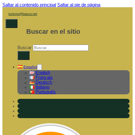
Saltar al contenido principal
Saltar al pie de página
turismo@baeza.net
Buscar en el sitio
Buscar
×
Español
English
Français
Deutsch
Italiano
Português