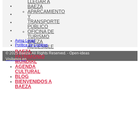
LLEGAR A
BAEZA
APARCAMIENTO
Y
TRANSPORTE
PÚBLICO
OFICINA DE
TURISMO
Aviso Legal
BAEZA
Política de Cookies
ACCESIBLE
BAEZA,
© 2025 Baeza. All Rights Reserved. - Open-ideas
PATRIMONIO
Visítanos en
MUNDIAL
AGENDA
CULTURAL
BLOG
BIENVENIDOS A
BAEZA