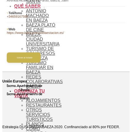
Avenida Alcalde Puche Pardo, Baeza, Jaén
SANTA
QUÉ SABER
ANTONIO
Teléfono
MACHADO
+34659167586
EN BAEZA
BAEZA PLATÓ
Web
DE CINE
https://www.ladespensadelaestacion.es/
BAEZA,
CIUDAD
UNIVERSITARIA
TURISMO DE
CONGRESOS
EN BAEZA
Volver al listado
TURISMO
FAMILIAR EN
BAEZA
REDES
Unión Europea
COLABORATIVAS
Excmo. Ayuntamiento de
BAEZA
Ubeda
ORGANIZA TU
Excmo. Ayuntamiento de
VISITA
Baeza
ALOJAMIENTOS
RESTAURANTES
OTROS
SERVICIOS
TURÍSTICOS
PLANOS
Estrategia DUSI ÚBEDA/BAEZA 2020. Confinanciado al 80% por FEDER.
CÓMO