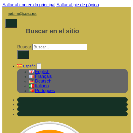
Saltar al contenido principal
Saltar al pie de página
turismo@baeza.net
Buscar en el sitio
Buscar
×
Español
English
Français
Deutsch
Italiano
Português