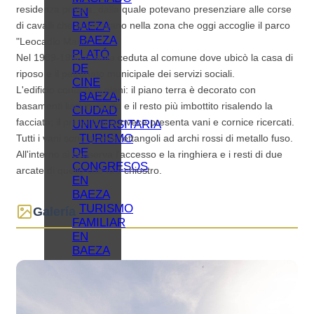
residenza privata, dalla quale potevano presenziare alle corse
EN
BAEZA
di cavalli che si tenevano nella zona che oggi accoglie il parco
BAEZA
"Leocadio Marin".
PLATÓ
Nel 1989-1990 è stata ceduta al comune dove ubicò la casa di
DE
riposo e il patronato municipale dei servizi sociali.
CINE
L'edificio conta due piani: il piano terra è decorato con
BAEZA,
basamenti lisci in risalto e il resto più imbottito risalendo la
CIUDAD
facciata; il primo piano invece presenta vani e cornice ricercati.
UNIVERSITARIA
TURISMO
Tutti i vani sono grandi rettangoli ad archi rossi di metallo fuso.
DE
All'interno si conserva l'accesso e la ringhiera e i resti di due
CONGRESOS
arcate di quello che fu il chiostro.
EN
BAEZA
TURISMO
Galería
FAMILIAR
EN
BAEZA
REDES
COLABORATIVAS
BAEZA
ORGANIZA