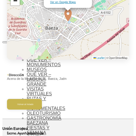
−
MUNDIAL
Ver en Google Maps
AGENDA
CULTURAL
BLOG
BIENVENIDOS
A BAEZA
QUÉ VER
IMPRESCINDIBLES
Leaflet
|
© OpenStreetMap
QUÉ VER –
MONUMENTOS
MUSEOS
QUÉ VER –
Dirección
Acera de la Magdalena, 21, Baeza, Jaén
LAGUNA
GRANDE
VISITAS
VIRTUALES
RUTAS Y
GUÍAS
Volver al listado
MONUMENTALES
OLEOTURISMO
GASTRONOMÍA
BAEZANA
FIESTAS Y
Unión Europea
SEMANA
Excmo. Ayuntamiento de