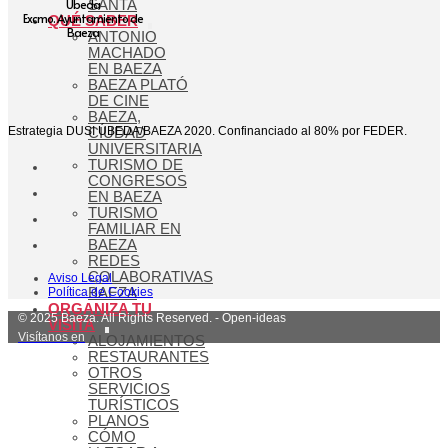
Ubeda
SANTA
Excmo. Ayuntamiento de
QUÉ SABER
Baeza
ANTONIO
MACHADO
EN BAEZA
BAEZA PLATÓ
DE CINE
BAEZA,
Estrategia DUSI ÚBEDA/BAEZA 2020. Confinanciado al 80% por FEDER.
CIUDAD
UNIVERSITARIA
TURISMO DE
CONGRESOS
EN BAEZA
TURISMO
FAMILIAR EN
BAEZA
REDES
COLABORATIVAS
Aviso Legal
Política de Cookies
BAEZA
ORGANIZA TU
© 2025 Baeza. All Rights Reserved. - Open-ideas
VISITA
Visítanos en
ALOJAMIENTOS
RESTAURANTES
OTROS
SERVICIOS
TURÍSTICOS
PLANOS
CÓMO