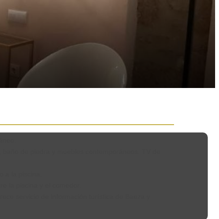
ráneo.
s, baño de piedra y muebles contemporáneos. TV de
 a la piscina.
e la piscina y el comedor.
frece servicio de información turística de Baeza y