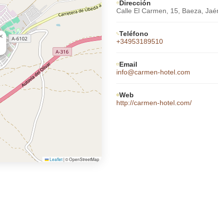
Dirección
Calle El Carmen, 15, Baeza, Jaé
Teléfono
×
+34953189510
Email
info@carmen-hotel.com
Web
http://carmen-hotel.com/
Leaflet
|
© OpenStreetMap