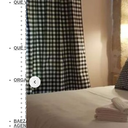
QUÉ VER
IMPRESCINDIBLES
QUÉ VER – MONUMENTOS
MUSEOS
QUÉ VER – LAGUNA GRANDE
VISITAS VIRTUALES
RUTAS Y GUÍAS MONUMENTALES
OLEOTURISMO
GASTRONOMÍA BAEZANA
FIESTAS Y SEMANA SANTA
QUÉ SABER
ANTONIO MACHADO EN BAEZA
BAEZA PLATÓ DE CINE
BAEZA, CIUDAD UNIVERSITARIA
TURISMO DE CONGRESOS EN BAEZA
TURISMO FAMILIAR EN BAEZA
REDES COLABORATIVAS BAEZA
ORGANIZA TU VISITA
ALOJAMIENTOS
RESTAURANTES
OTROS SERVICIOS TURÍSTICOS
PLANOS
CÓMO LLEGAR A BAEZA
APARCAMIENTO Y TRANSPORTE PÚBLICO
OFICINA DE TURISMO
BAEZA ACCESIBLE
BAEZA, PATRIMONIO MUNDIAL
AGENDA CULTURAL