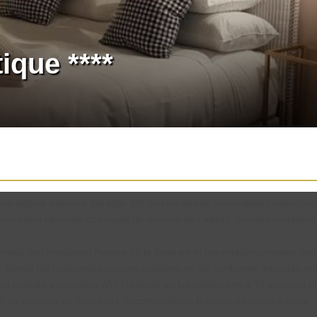
ique ****
n edificio histórico del siglo XIX con un diseño minimalista contempo
coración elegante con suelo de madera de calidad, detalles metálico
orado con productos frescos de la zona en el encantador comedor junto
 donde los huéspedes pueden relajarse en las tumbonas, situadas entr
t gratuita y conexión Wi-Fi gratuita en las habitaciones. El personal o
 su estancia en Andalucía, recomendando lo mejor de nuestra tierra.