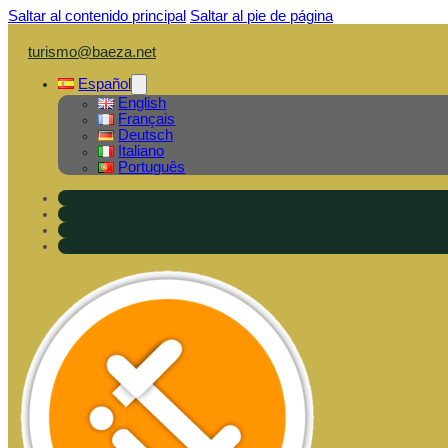
Saltar al contenido principal
Saltar al pie de página
turismo@baeza.net
Español
English
Français
Deutsch
Italiano
Português