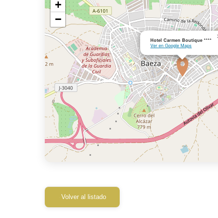
+
−
Hotel Carmen Boutique ****
Ver en Google Maps
Volver al listado