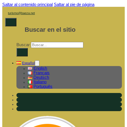
Saltar al contenido principal
Saltar al pie de página
turismo@baeza.net
Buscar en el sitio
Buscar
×
Español
English
Français
Deutsch
Italiano
Português