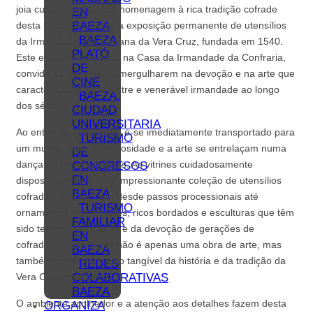
joia cultural que presta homenagem à rica tradição cofrade
EN
BAEZA
desta histórica cidade: a exposição permanente de utensílios
BAEZA
da Irmandade Franciscana da Vera Cruz, fundada em 1540.
PLATÓ
Este espaço, localizado na Casa da Irmandade da Confraria,
DE
convida os visitantes a mergulharem na devoção e na arte que
CINE
caracterizaram esta ilustre e venerável irmandade ao longo
BAEZA,
dos séculos.
CIUDAD
UNIVERSITARIA
Ao entrar na exposição, é-se imediatamente transportado para
TURISMO
um mundo onde a religiosidade e a arte se entrelaçam numa
DE
dança de cores e formas. As vitrines cuidadosamente
CONGRESOS
EN
dispostas exibem uma impressionante coleção de utensílios
BAEZA
cofrades, que incluem desde passos processionais até
TURISMO
ornamentos, estandartes, ricos bordados e esculturas que têm
FAMILIAR
sido testemunhas da fé e da devoção de gerações de
EN
cofrades. Cada objeto não é apenas uma obra de arte, mas
BAEZA
também um testemunho tangível da história e da tradição da
REDES
COLABORATIVAS
Vera Cruz em Baeza.
BAEZA
O ambiente acolhedor e a atenção aos detalhes fazem desta
ORGANIZA