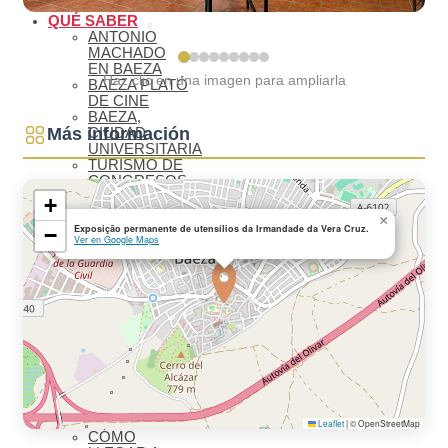
SANTA
QUÉ SABER
ANTONIO
MACHADO
EN BAEZA
Haz clic en una imagen para ampliarla
BAEZA PLATÓ
DE CINE
BAEZA,
Más información
CIUDAD
UNIVERSITARIA
TURISMO DE
CONGRESOS
EN BAEZA
+
TURISMO
×
FAMILIAR EN
Exposição permanente de utensílios da Irmandade da Vera Cruz.
−
Ver en Google Maps
BAEZA
REDES
COLABORATIVAS
BAEZA
ORGANIZA TU
VISITA
ALOJAMIENTOS
RESTAURANTES
OTROS
SERVICIOS
TURÍSTICOS
PLANOS
Leaflet
|
© OpenStreetMap
CÓMO