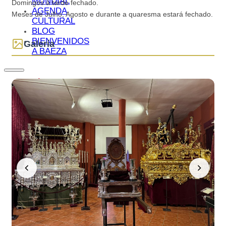
MUNDIAL
Domingos à tarde fechado.
AGENDA
Meses de Julho, Agosto e durante a quaresma estará fechado.
CULTURAL
BLOG
BIENVENIDOS
Galería
A BAEZA
QUÉ VER
IMPRESCINDIBLES
QUÉ VER –
MONUMENTOS
MUSEOS
QUÉ VER –
LAGUNA
GRANDE
VISITAS
VIRTUALES
RUTAS Y
GUÍAS
MONUMENTALES
OLEOTURISMO
GASTRONOMÍA
BAEZANA
FIESTAS Y
SEMANA