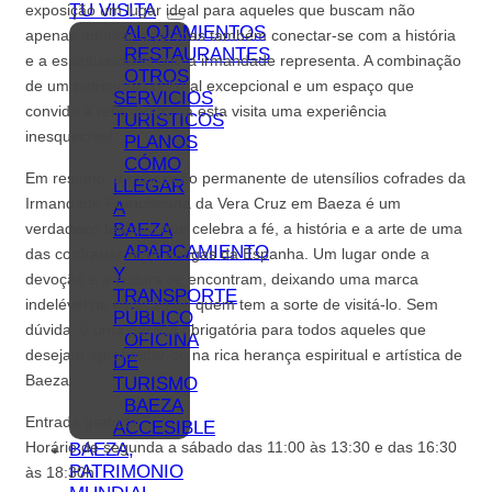
TU VISITA
exposição um lugar ideal para aqueles que buscam não
ALOJAMIENTOS
apenas admirar arte, mas também conectar-se com a história
RESTAURANTES
e a espiritualidade que a irmandade representa. A combinação
OTROS
de um patrimônio cultural excepcional e um espaço que
SERVICIOS
convida à reflexão torna esta visita uma experiência
TURÍSTICOS
inesquecível.
PLANOS
CÓMO
Em resumo, a exposição permanente de utensílios cofrades da
LLEGAR
Irmandade Franciscana da Vera Cruz em Baeza é um
A
BAEZA
verdadeiro tesouro que celebra a fé, a história e a arte de uma
APARCAMIENTO
das confrarias mais antigas da Espanha. Um lugar onde a
Y
devoção e a cultura se encontram, deixando uma marca
TRANSPORTE
indelével no coração de quem tem a sorte de visitá-lo. Sem
PÚBLICO
dúvida, é uma parada obrigatória para todos aqueles que
OFICINA
desejam aprofundar-se na rica herança espiritual e artística de
DE
Baeza.
TURISMO
BAEZA
Entrada gratuita
ACCESIBLE
Horário de segunda a sábado das 11:00 às 13:30 e das 16:30
BAEZA,
PATRIMONIO
às 18:30h