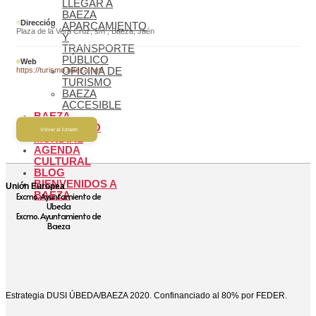
LLEGAR A
BAEZA
Dirección
APARCAMIENTO
Plaza de la Vera Cruz, s/n , Baeza, Jaén
Y
TRANSPORTE
PÚBLICO
Web
https://turismo.baeza.net/
OFICINA DE
TURISMO
BAEZA
ACCESIBLE
BAEZA,
PATRIMONIO
Volver al listado
MUNDIAL
AGENDA
CULTURAL
BLOG
BIENVENIDOS A
Unión Europea
BAEZA
Excmo. Ayuntamiento de
Ubeda
Excmo. Ayuntamiento de
Baeza
Estrategia DUSI ÚBEDA/BAEZA 2020. Confinanciado al 80% por FEDER.