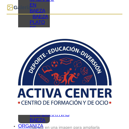
EN
Galería
BAEZA
BAEZA
PLATÓ
DE
CINE
BAEZA,
CIUDAD
UNIVERSITARIA
TURISMO
DE
CONGRESOS
EN
BAEZA
TURISMO
FAMILIAR
EN
BAEZA
REDES
COLABORATIVAS
BAEZA
ORGANIZA
Haz clic en una imagen para ampliarla