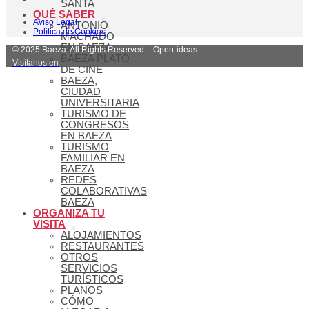
SANTA
QUÉ SABER
Aviso Legal
ANTONIO
Política de Cookies
MACHADO
EN BAEZA
© 2025 Baeza. All Rights Reserved. - Open-ideas
BAEZA PLATÓ
Visítanos en
DE CINE
BAEZA,
CIUDAD
UNIVERSITARIA
TURISMO DE
CONGRESOS
EN BAEZA
TURISMO
FAMILIAR EN
BAEZA
REDES
COLABORATIVAS
BAEZA
ORGANIZA TU
VISITA
ALOJAMIENTOS
RESTAURANTES
OTROS
SERVICIOS
TURÍSTICOS
PLANOS
CÓMO