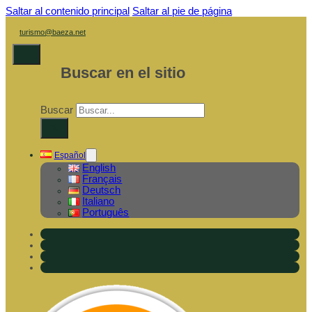
Saltar al contenido principal
Saltar al pie de página
turismo@baeza.net
Buscar en el sitio
Buscar
×
Español
English
Français
Deutsch
Italiano
Português