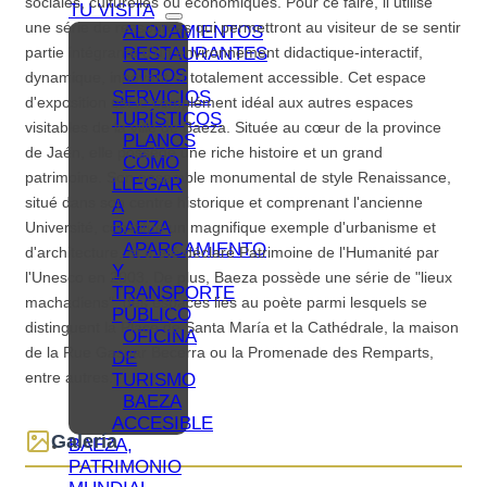
sociales, culturelles ou économiques. Pour ce faire, il utilise
TU VISITA
une série de ressources qui permettront au visiteur de se sentir
ALOJAMIENTOS
RESTAURANTES
partie intégrante d'un environnement didactique-interactif,
OTROS
dynamique, innovant et totalement accessible. Cet espace
SERVICIOS
d'exposition est le complément idéal aux autres espaces
TURÍSTICOS
visitables de la ville de Baeza. Située au cœur de la province
PLANOS
de Jaén, elle possède une riche histoire et un grand
CÓMO
patrimoine. Son ensemble monumental de style Renaissance,
LLEGAR
situé dans son centre historique et comprenant l'ancienne
A
BAEZA
Université, constitue un magnifique exemple d'urbanisme et
APARCAMIENTO
d'architecture, et a été déclaré Patrimoine de l'Humanité par
Y
l'Unesco en 2003. De plus, Baeza possède une série de "lieux
TRANSPORTE
machadiens", des espaces liés au poète parmi lesquels se
PÚBLICO
distinguent la Place de Santa María et la Cathédrale, la maison
OFICINA
de la Rue Gaspar Becerra ou la Promenade des Remparts,
DE
entre autres.
TURISMO
BAEZA
ACCESIBLE
Galería
BAEZA,
PATRIMONIO