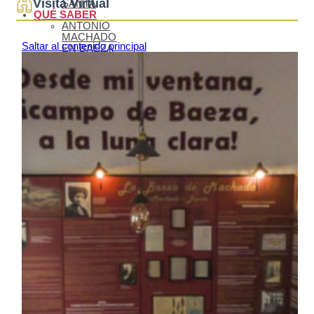
Visita Virtual
SANTA
QUÉ SABER
ANTONIO
MACHADO
EN BAEZA
BAEZA PLATÓ
DE CINE
BAEZA,
CIUDAD
UNIVERSITARIA
TURISMO DE
CONGRESOS
EN BAEZA
TURISMO
FAMILIAR EN
BAEZA
REDES
COLABORATIVAS
BAEZA
ORGANIZA TU
VISITA
ALOJAMIENTOS
RESTAURANTES
OTROS
SERVICIOS
TURÍSTICOS
PLANOS
CÓMO