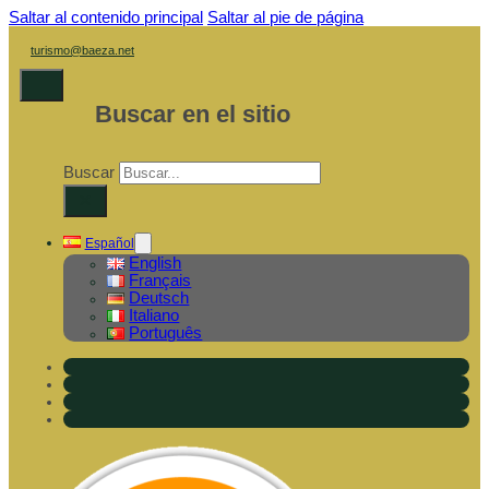
Saltar al contenido principal
Saltar al pie de página
turismo@baeza.net
Buscar en el sitio
Buscar
×
Español
English
Français
Deutsch
Italiano
Português