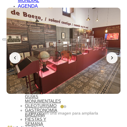
MUNDIAL
AGENDA
CULTURAL
BLOG
BIENVENIDOS
A BAEZA
QUÉ VER
IMPRESCINDIBLES
QUÉ VER –
MONUMENTOS
MUSEOS
QUÉ VER –
LAGUNA
GRANDE
VISITAS
VIRTUALES
RUTAS Y
GUÍAS
MONUMENTALES
OLEOTURISMO
GASTRONOMÍA
Haz clic en una imagen para ampliarla
BAEZANA
FIESTAS Y
SEMANA