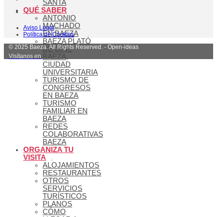
SANTA
QUÉ SABER
ANTONIO
MACHADO
Aviso Legal
EN BAEZA
Política de Cookies
BAEZA PLATÓ
© 2025 Baeza. All Rights Reserved. - Open-ideas
DE CINE
Visítanos en
BAEZA,
CIUDAD
UNIVERSITARIA
TURISMO DE
CONGRESOS
EN BAEZA
TURISMO
FAMILIAR EN
BAEZA
REDES
COLABORATIVAS
BAEZA
ORGANIZA TU
VISITA
ALOJAMIENTOS
RESTAURANTES
OTROS
SERVICIOS
TURÍSTICOS
PLANOS
CÓMO