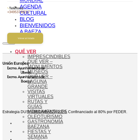
MUNDIAL
AGENDA
Teléfono
+34953748217
CULTURAL
BLOG
BIENVENIDOS
A BAEZA
Volver al listado
QUÉ VER
IMPRESCINDIBLES
QUÉ VER –
Unión Europea
MONUMENTOS
Excmo. Ayuntamiento de
MUSEOS
Ubeda
Excmo. Ayuntamiento de
QUÉ VER –
Baeza
LAGUNA
GRANDE
VISITAS
VIRTUALES
RUTAS Y
GUÍAS
MONUMENTALES
Estrategia DUSI ÚBEDA/BAEZA 2020. Confinanciado al 80% por FEDER.
OLEOTURISMO
GASTRONOMÍA
BAEZANA
FIESTAS Y
SEMANA