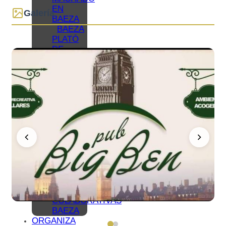
EN
Galería
BAEZA
BAEZA
PLATÓ
DE
CINE
BAEZA,
CIUDAD
UNIVERSITARIA
TURISMO
DE
CONGRESOS
EN
BAEZA
TURISMO
FAMILIAR
EN
BAEZA
REDES
COLABORATIVAS
BAEZA
ORGANIZA