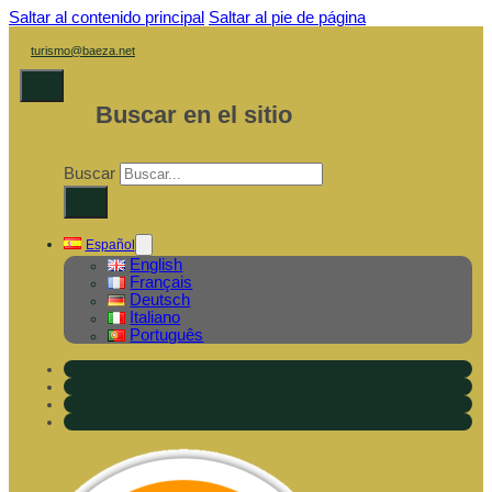
Saltar al contenido principal
Saltar al pie de página
turismo@baeza.net
Buscar en el sitio
Buscar
×
Español
English
Français
Deutsch
Italiano
Português