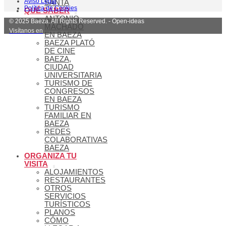
Aviso Legal
SANTA
Política de Cookies
QUÉ SABER
ANTONIO
© 2025 Baeza. All Rights Reserved. - Open-ideas
MACHADO
Visítanos en
EN BAEZA
BAEZA PLATÓ
DE CINE
BAEZA,
CIUDAD
UNIVERSITARIA
TURISMO DE
CONGRESOS
EN BAEZA
TURISMO
FAMILIAR EN
BAEZA
REDES
COLABORATIVAS
BAEZA
ORGANIZA TU
VISITA
ALOJAMIENTOS
RESTAURANTES
OTROS
SERVICIOS
TURÍSTICOS
PLANOS
CÓMO