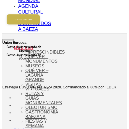
MUNDIAL
AGENDA
CULTURAL
BLOG
Volver al listado
BIENVENIDOS
A BAEZA
Unión Europea
Excmo. Ayuntamiento de
QUÉ VER
Ubeda
IMPRESCINDIBLES
Excmo. Ayuntamiento de
QUÉ VER –
Baeza
MONUMENTOS
MUSEOS
QUÉ VER –
LAGUNA
GRANDE
VISITAS
Estrategia DUSI ÚBEDA/BAEZA 2020. Confinanciado al 80% por FEDER.
VIRTUALES
RUTAS Y
GUÍAS
MONUMENTALES
OLEOTURISMO
GASTRONOMÍA
BAEZANA
FIESTAS Y
SEMANA