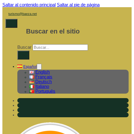
Saltar al contenido principal
Saltar al pie de página
turismo@baeza.net
Buscar en el sitio
Buscar
×
Español
English
Français
Deutsch
Italiano
Português