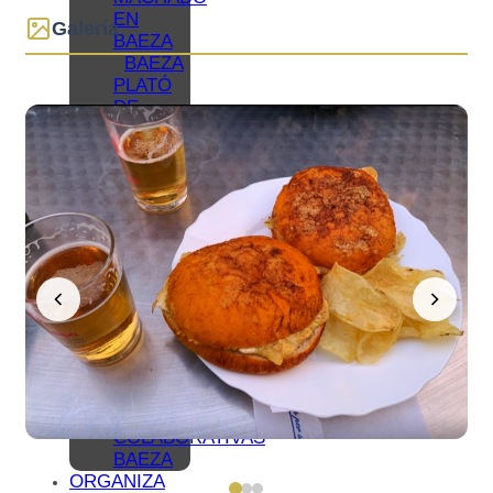
EN
Galería
BAEZA
BAEZA
PLATÓ
DE
CINE
BAEZA,
CIUDAD
UNIVERSITARIA
TURISMO
DE
CONGRESOS
EN
BAEZA
TURISMO
FAMILIAR
EN
BAEZA
REDES
COLABORATIVAS
BAEZA
ORGANIZA