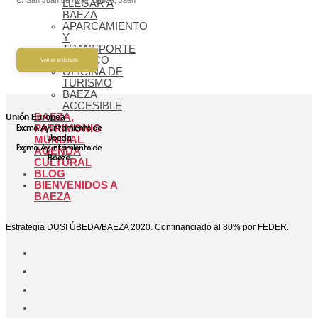
LLEGAR A
BAEZA
APARCAMIENTO
Y
TRANSPORTE
PÚBLICO
Volver al listado
OFICINA DE
TURISMO
BAEZA
ACCESIBLE
BAEZA,
Unión Europea
Excmo. Ayuntamiento de
PATRIMONIO
Ubeda
MUNDIAL
Excmo. Ayuntamiento de
AGENDA
Baeza
CULTURAL
BLOG
BIENVENIDOS A
BAEZA
Estrategia DUSI ÚBEDA/BAEZA 2020. Confinanciado al 80% por FEDER.