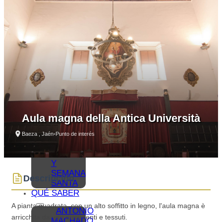
VER –
MONUMENTOS
MUSEOS
QUÉ
VER –
LAGUNA
GRANDE
VISITAS
VIRTUALES
RUTAS
Y GUÍAS
MONUMENTALES
Aula magna della Antica Università
OLEOTURISMO
GASTRONOMÍA
Baeza , Jaén
•
Punto de interés
BAEZANA
FIESTAS
Y
SEMANA
Descripción
SANTA
QUÉ SABER
A pianta quadrata, con un alto soffitto in legno, l'aula magna è
ANTONIO
arricchita da vari ornamenti e tessuti.
MACHADO