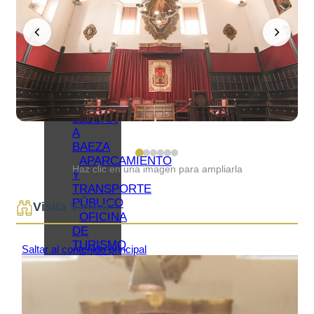
TU VISITA
ALOJAMIENTOS
RESTAURANTES
OTROS
SERVICIOS
TURÍSTICOS
PLANOS
CÓMO
LLEGAR
A
BAEZA
APARCAMIENTO
Haz clic en una imagen para ampliarla
Y
TRANSPORTE
PÚBLICO
Visita Virtual
OFICINA
DE
TURISMO
BAEZA
ACCESIBLE
BAEZA,
PATRIMONIO