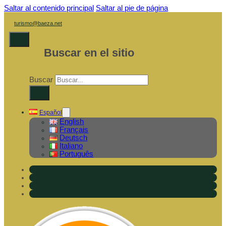
Saltar al contenido principal
Saltar al pie de página
turismo@baeza.net
Buscar en el sitio
Buscar
×
Español
English
Français
Deutsch
Italiano
Português