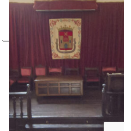
MUNDIAL
AGENDA
CULTURAL
BLOG
BIENVENIDOS
A BAEZA
QUÉ VER
IMPRESCINDIBLES
QUÉ VER –
MONUMENTOS
MUSEOS
QUÉ VER –
LAGUNA
GRANDE
VISITAS
VIRTUALES
RUTAS Y
GUÍAS
MONUMENTALES
OLEOTURISMO
GASTRONOMÍA
BAEZANA
FIESTAS Y
SEMANA