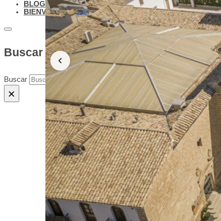
BLOG
BIENVENIDOS A BAEZA
Buscar en el sitio
Buscar
×