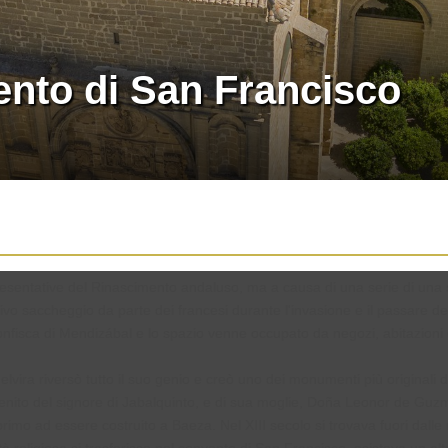
ento di San Francisco
esentative del Rinascimento andaluso, ma a causa di una serie di una se
essivo saccheggio da parte dei francesi durante l'invasione e il passare 
fisca di Mendizábal e lo spazio venne occupato da negozi, abitazioni e
ira riversò tutto il suo genio e creò uno dei monumenti più originali 
nito del signore di Jabalquinto, e di sua moglie, Doña Leonor de Guzm
primo ad essere costruito a Baeza. Nel XIII secolo si trovava fuori dal