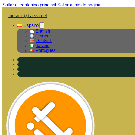
Saltar al contenido principal
Saltar al pie de página
turismo@baeza.net
Español
English
Français
Deutsch
Italiano
Português