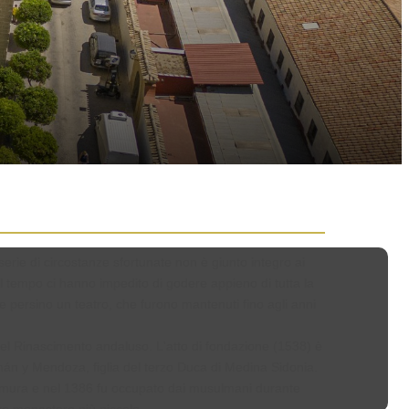
rie di circostanze sfortunate non è giunto integro ai
del tempo ci hanno impedito di godere appieno di tutta la
 persino un teatro, che furono mantenuti fino agli anni
del Rinascimento andaluso. L'atto di fondazione (1538) è
án y Mendoza, figlia del terzo Duca di Medina Sidonia.
le mura e nel 1386 fu occupato dai musulmani durante