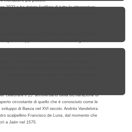
tro monastero più piccolo.
2022 e ha dotato l'edificio di tutte le attrezzature
tra. I moderni schermi, il palco e le attrezzature di
costituito da una pala d'altare in pietra con due rilievi
to. Questa cappella funeraria fu una delle grandi
la volta della cappella maggiore che dovette essere
esa a croce latina, alla quale si accede attraverso un
mente lasciano spazio a un grande auditorium. È ancora
tri. La sezione superiore presenta finestre rettangolari,
 celebrare il 15º anniversario della dichiarazione di
aperto circostante di quello che è conosciuto come le
lo sviluppo di Baeza nel XVI secolo. Andrés Vandelvira
estro scalpellino Francisco de Luna, dal momento che
orì a Jaén nel 1575.