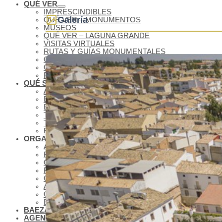
QUÉ VER
IMPRESCINDIBLES
Galería
QUÉ VER – MONUMENTOS
MUSEOS
QUÉ VER – LAGUNA GRANDE
VISITAS VIRTUALES
RUTAS Y GUÍAS MONUMENTALES
OLEOTURISMO
GASTRONOMÍA BAEZANA
FIESTAS Y SEMANA SANTA
QUÉ SABER
ANTONIO MACHADO EN BAEZA
BAEZA PLATÓ DE CINE
BAEZA, CIUDAD UNIVERSITARIA
TURISMO DE CONGRESOS EN BAEZA
TURISMO FAMILIAR EN BAEZA
REDES COLABORATIVAS BAEZA
ORGANIZA TU VISITA
ALOJAMIENTOS
RESTAURANTES
OTROS SERVICIOS TURÍSTICOS
PLANOS
CÓMO LLEGAR A BAEZA
APARCAMIENTO Y TRANSPORTE PÚBLICO
OFICINA DE TURISMO
BAEZA ACCESIBLE
BAEZA, PATRIMONIO MUNDIAL
AGENDA CULTURAL