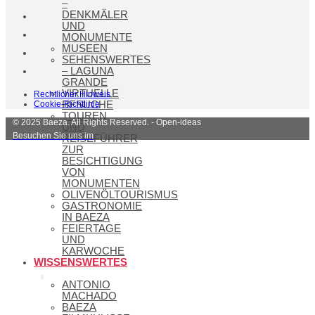
–
DENKMÄLER
UND
MONUMENTE
MUSEEN
SEHENSWERTES
– LAGUNA
GRANDE
VIRTUELLE
Rechtlicher Hinweis
BESUCHE
Cookie-Richtlinie
TOUREN
© 2025 Baeza. All Rights Reserved. - Open-ideas
UND
Besuchen Sie uns im
REISEFÜHRER
ZUR
BESICHTIGUNG
VON
MONUMENTEN
OLIVENÖLTOURISMUS
GASTRONOMIE
IN BAEZA
FEIERTAGE
UND
KARWOCHE
WISSENSWERTES
ANTONIO
MACHADO
BAEZA