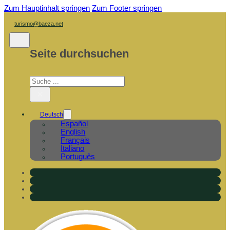
Zum Hauptinhalt springen
Zum Footer springen
turismo@baeza.net
Seite durchsuchen
Suchen
×
Deutsch
Español
English
Français
Italiano
Português