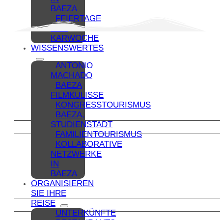
BAEZA
FEIERTAGE
UND
KARWOCHE
WISSENSWERTES
ANTONIO
MACHADO
BAEZA
FILMKULISSE
KONGRESSTOURISMUS
BAEZA,
STUDIENSTADT
FAMILIENTOURISMUS
KOLLABORATIVE
NETZWERKE
IN
BAEZA
ORGANISIEREN
SIE IHRE
REISE
UNTERKÜNFTE