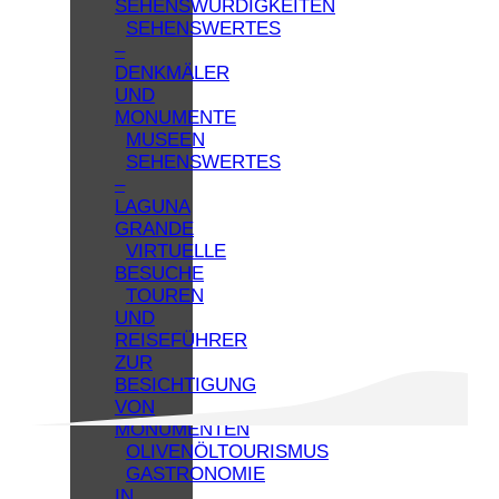
SEHENSWÜRDIGKEITEN
SEHENSWERTES
–
DENKMÄLER
UND
MONUMENTE
MUSEEN
SEHENSWERTES
–
LAGUNA
GRANDE
VIRTUELLE
BESUCHE
TOUREN
UND
REISEFÜHRER
ZUR
BESICHTIGUNG
VON
MONUMENTEN
OLIVENÖLTOURISMUS
GASTRONOMIE
IN