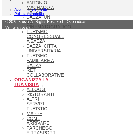
ANTONIO
MACHADO A
Avvertimento legale
BAEZA
Politica sui cookie
BAEZA, UN
© 2025 Baeza. All Rights Reserved. - Open-ideas
SET
CINEMATOGRAFICO
Venite a trovarci
TURISMO
CONGRESSUALE
A BAEZA
BAEZA, CITTÀ
UNIVERSITARIA
TURISMO
FAMILIARE A
BAEZA
RETI
COLLABORATIVE
ORGANIZZA LA
TUA VISITA
ALLOGGI
RISTORANTI
ALTRI
SERVIZI
TURISTICI
MAPPE
COME
ARRIVARE
PARCHEGGI
E TRASPORTI