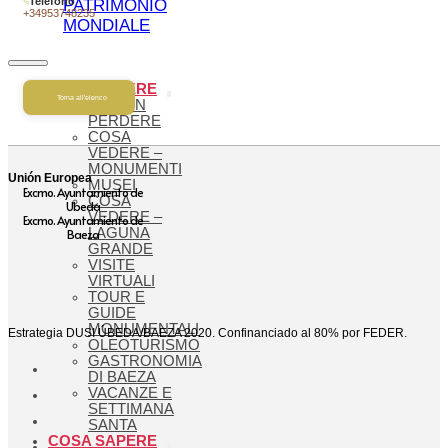
Telefono
PATRIMONIO
+34953748235
MONDIALE
COSA VEDERE
Torna all'elenco
DA NON
PERDERE
COSA
VEDERE –
MONUMENTI
Unión Europea
MUSEI
Excmo. Ayuntamiento de
COSA
Ubeda
VEDERE –
Excmo. Ayuntamiento de
LAGUNA
Baeza
GRANDE
VISITE
VIRTUALI
TOUR E
GUIDE
MONUMENTALI
Estrategia DUSI ÚBEDA/BAEZA 2020. Confinanciado al 80% por FEDER.
OLEOTURISMO
GASTRONOMIA
DI BAEZA
VACANZE E
SETTIMANA
SANTA
COSA SAPERE