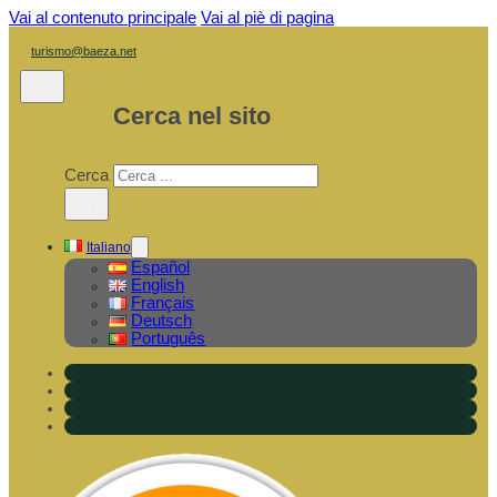
Vai al contenuto principale
Vai al piè di pagina
turismo@baeza.net
Cerca nel sito
Cerca
×
Italiano
Español
English
Français
Deutsch
Português