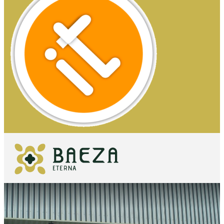
COSA
VEDERE
DA