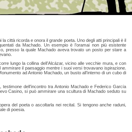
ui la città ricorda e onora il grande poeta. Uno degli atti principali è il
equentati da Machado. Un esempio è l’oramai non più esistente
co, presso la quale Machado aveva trovato un posto per stare a
gevano.
rre lungo la collina dell’Alcázar, vicino alle vecchie mura, e con
d ammirare il paesaggio mentre i suoi versi trovavano ispirazione.
 Monumento ad Antonio Machado, un busto all’interno di un cubo di
, testimone dell’incontro tra Antonio Machado e Federico García
 Nuevo Casino, si può ammirare una scultura di Machado seduto su
era del poeta o ascoltarla nei recital. Si tengono anche raduni,
ale di poesia.