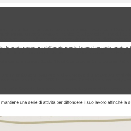
 vicini più illustri che Baeza abbia mai avuto. Il poeta della Generaz
a chiamata Istituto Generale e Tecnico. Quel periodo fu uno dei più dif
à sempre legato a Baeza, che è diventata un punto di riferimento nel t
ia: la morte prematura dell’amata moglie Leonor Izquierdo, morta a
e che chiese un trasferimento per cercare di allontanarsi dal dolore d
e nella camera numero 15 dell’Hotel Comercio in Calle de San Pabl
era un professore benevolo e che cercava di sorprendere ogni giorn
na di queste visite, nel 1916, fu Federico García Lorca, uno dei più gra
asferì a Segovia. Anni dopo, a causa della guerra civile spagnola, si t
ntiene una serie di attività per diffondere il suo lavoro affinché la 