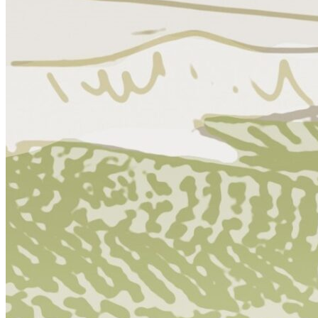
COSA VEDERE – LAGUNA GRANDE
VISITE VIRTUALI
TOUR E GUIDE MONUMENTALI
OLEOTURISMO
GASTRONOMIA DI BAEZA
VACANZE E SETTIMANA SANTA
COSA SAPERE
ANTONIO MACHADO A BAEZA
BAEZA, UN SET CINEMATOGRAFICO
TURISMO CONGRESSUALE A BAEZA
BAEZA, CITTÀ UNIVERSITARIA
TURISMO FAMILIARE A BAEZA
RETI COLLABORATIVE
ORGANIZZA LA TUA VISITA
ALLOGGI
RISTORANTI
ALTRI SERVIZI TURISTICI
MAPPE
COME ARRIVARE
PARCHEGGI E TRASPORTI PUBBLICI
UFFICIO TURISTICO
BAEZA ACCESSIBILE
BAEZA, PATRIMONIO MONDIALE
Cerca nel sito