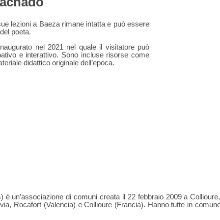
Machado
sue lezioni a Baeza rimane intatta e può essere
 del poeta.
naugurato nel 2021 nel quale il visitatore può
pativo e interattivo. Sono incluse risorse come
teriale didattico originale dell’epoca.
un’associazione di comuni creata il 22 febbraio 2009 a Collioure, i
ia, Rocafort (Valencia) e Collioure (Francia). Hanno tutte in comune il 