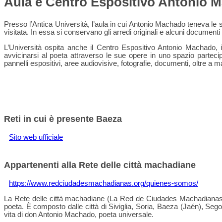
Aula e Centro Espositivo Antonio 
Presso l’Antica Università, l’aula in cui Antonio Machado teneva le 
visitata. In essa si conservano gli arredi originali e alcuni documenti
L’Università ospita anche il Centro Espositivo Antonio Machado, i
avvicinarsi al poeta attraverso le sue opere in uno spazio parteci
pannelli espositivi, aree audiovisive, fotografie, documenti, oltre a ma
Reti in cui è presente Baeza
Sito web ufficiale
Appartenenti alla Rete delle città machadiane
https://www.redciudadesmachadianas.org/quienes-somos/
La Rete delle città machadiane (La Red de Ciudades Machadianas) è 
poeta. È composto dalle città di Siviglia, Soria, Baeza (Jaén), Segov
vita di don Antonio Machado, poeta universale.