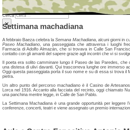
Cerca
×
Settimana machadiana
A febbraio Baeza celebra la
Semana Machadiana
, alcuni giorni in c
Paseo Machadiano
, una passeggiata che attraversa i luoghi fr
Farmacia di Adolfo Almazán, che si trovava in Calle San Francis
contatto con gli amanti del sapere grazie agli incontri che vi si svol
Il poeta era solito camminare lungo il Paseo de las Paredes, che co
una distesa di ulivi davanti. Qui trascorreva lunghe ore immerso a
Oggi questa passeggiata porta il suo nome e su di essa si trova il
pietra.
Un altro punto del percorso machadiano è il Casino de Artesanos
Lorca nel 1916. Accanto alla facciata del recinto, oggi chiamato
una panchina mentre legge, in Calle de San Pablo.
La Settimana Machadiana è una grande opportunità per leggere l’op
conferenze, concerti, teatri e viene assegnato un premio internazion