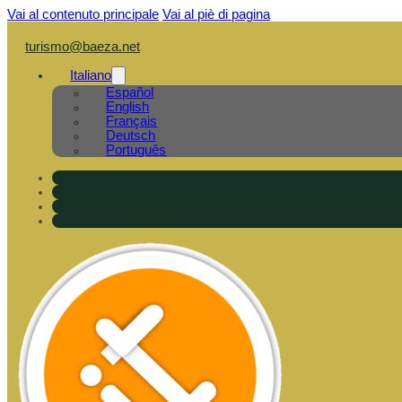
Vai al contenuto principale
Vai al piè di pagina
turismo@baeza.net
Italiano
Español
English
Français
Deutsch
Português