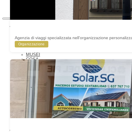
PATRIMONIO
MONDIALE
COSA VEDERE
DA NON
PERDERE
Agenzia di viaggi specializzata nell'organizzazione personalizzata
COSA
Organizzazione
VEDERE –
MONUMENTI
MUSEI
COSA
VEDERE –
LAGUNA
GRANDE
VISITE
VIRTUALI
TOUR E
GUIDE
MONUMENTALI
OLEOTURISMO
GASTRONOMIA
DI BAEZA
VACANZE E
SETTIMANA
SANTA
COSA SAPERE