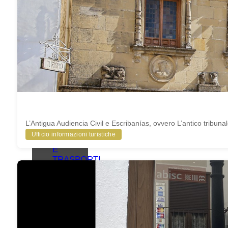
RETI
COLLABORATIVE
ORGANIZZA
LA TUA
VISITA
ALLOGGI
RISTORANTI
ALTRI
SERVIZI
TURISTICI
MAPPE
COME
L’Antigua Audiencia Civil e Escribanías, ovvero L’antico tribunale e
ARRIVARE
Ufficio informazioni turistiche
PARCHEGGI
E
TRASPORTI
PUBBLICI
UFFICIO
TURISTICO
BAEZA
ACCESSIBILE
BAEZA,