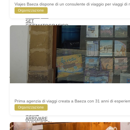
ANTONIO
Viajes Baeza dispone di un consulente di viaggio per viaggi di n
MACHADO A
Organizzazione
BAEZA
BAEZA, UN
SET
CINEMATOGRAFICO
TURISMO
CONGRESSUALE
A BAEZA
BAEZA, CITTÀ
UNIVERSITARIA
TURISMO
FAMILIARE A
BAEZA
RETI
COLLABORATIVE
ORGANIZZA LA
TUA VISITA
ALLOGGI
RISTORANTI
ALTRI
SERVIZI
Prima agenzia di viaggi creata a Baeza con 31 anni di esperienza
TURISTICI
Organizzazione
MAPPE
COME
ARRIVARE
PARCHEGGI
E TRASPORTI