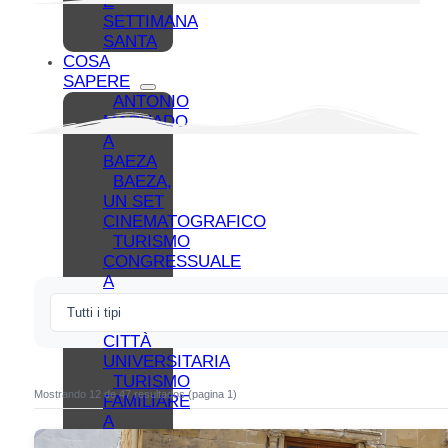
E
SETTIMANA
SANTA
COSA
SAPERE
ANTONIO
MACHADO
A
BAEZA
BAEZA,
UN SET
CINEMATOGRAFICO
TURISMO
CONGRESSUALE
A
BAEZA
BAEZA,
CITTÀ
UNIVERSITARIA
TURISMO
Mostrando 12 de 47 resultados (pagina 1)
FAMILIARE
A
BAEZA