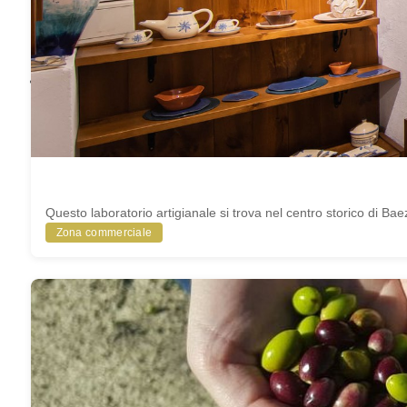
PUBBLICI
UFFICIO
TURISTICO
BAEZA
ACCESSIBILE
BAEZA,
PATRIMONIO
MONDIALE
Questo laboratorio artigianale si trova nel centro storico di Baez
Zona commerciale