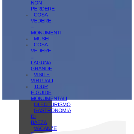
NON
PERDERE
COSA
VEDERE
–
MONUMENTI
MUSEI
COSA
VEDERE
–
LAGUNA
GRANDE
VISITE
VIRTUALI
TOUR
E GUIDE
MONUMENTALI
OLEOTURISMO
GASTRONOMIA
DI
BAEZA
VACANZE