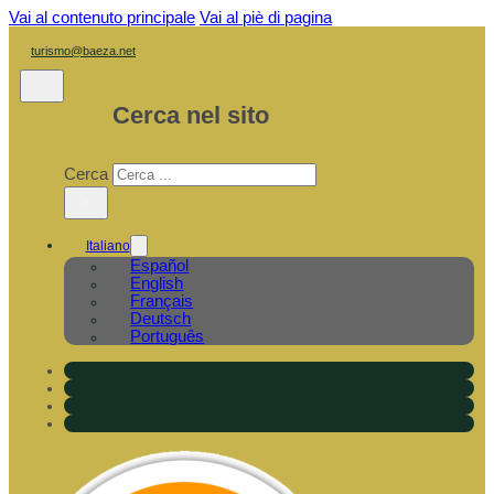
Vai al contenuto principale
Vai al piè di pagina
turismo@baeza.net
Cerca nel sito
Cerca
×
Italiano
Español
English
Français
Deutsch
Português