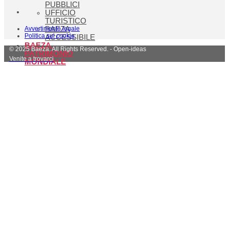
PUBBLICI
UFFICIO
TURISTICO
Avvertimento legale
BAEZA
Politica sui cookie
ACCESSIBILE
BAEZA,
© 2025 Baeza. All Rights Reserved. - Open-ideas
PATRIMONIO
Venite a trovarci
MONDIALE