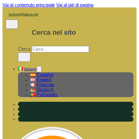
Vai al contenuto principale
Vai al piè di pagina
turismo@baeza.net
Cerca nel sito
Cerca
×
Italiano
Español
English
Français
Deutsch
Português