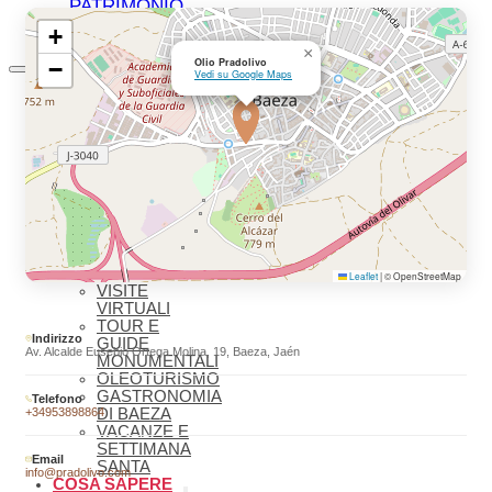
PATRIMONIO
MONDIALE
+
×
Olio Pradolivo
−
Vedi su Google Maps
COSA VEDERE
DA NON
PERDERE
COSA
VEDERE –
MONUMENTI
MUSEI
COSA
VEDERE –
LAGUNA
GRANDE
Leaflet
|
© OpenStreetMap
VISITE
VIRTUALI
TOUR E
Indirizzo
GUIDE
Av. Alcalde Eusebio Ortega Molina, 19, Baeza, Jaén
MONUMENTALI
OLEOTURISMO
GASTRONOMIA
Telefono
+34953898864
DI BAEZA
VACANZE E
SETTIMANA
Email
SANTA
info@pradolivo.com
COSA SAPERE