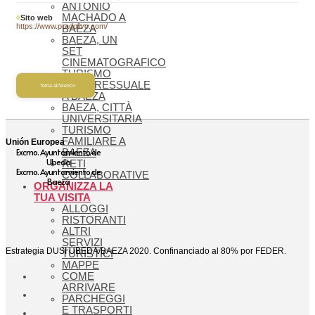
ANTONIO
MACHADO A
Sito web
https://www.pradolivo.com/
BAEZA
BAEZA, UN
SET
CINEMATOGRAFICO
TURISMO
CONGRESSUALE
Torna all'elenco
A BAEZA
BAEZA, CITTÀ
UNIVERSITARIA
TURISMO
FAMILIARE A
Unión Europea
Excmo. Ayuntamiento de
BAEZA
Ubeda
RETI
Excmo. Ayuntamiento de
COLLABORATIVE
Baeza
ORGANIZZA LA
TUA VISITA
ALLOGGI
RISTORANTI
ALTRI
SERVIZI
Estrategia DUSI ÚBEDA/BAEZA 2020. Confinanciado al 80% por FEDER.
TURISTICI
MAPPE
COME
ARRIVARE
PARCHEGGI
E TRASPORTI