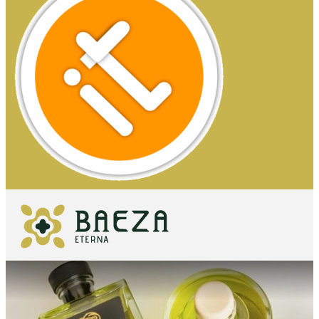
COSA
VEDERE
DA