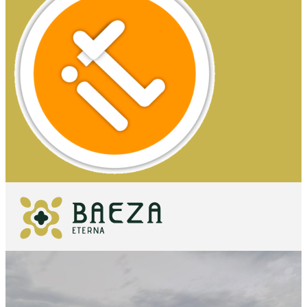
COSA
VEDERE
DA