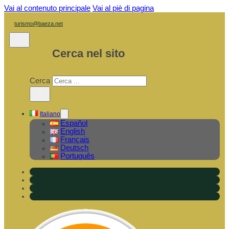
Vai al contenuto principale
Vai al piè di pagina
turismo@baeza.net
Cerca nel sito
Cerca
×
Italiano
Español
English
Français
Deutsch
Português