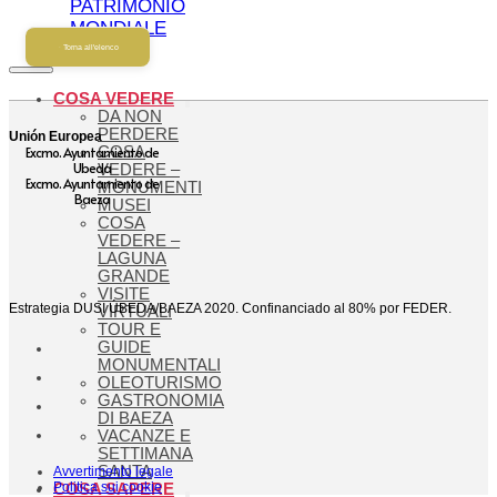
PATRIMONIO
MONDIALE
Torna all'elenco
COSA VEDERE
DA NON
PERDERE
Unión Europea
Excmo. Ayuntamiento de
COSA
Ubeda
VEDERE –
Excmo. Ayuntamiento de
MONUMENTI
Baeza
MUSEI
COSA
VEDERE –
LAGUNA
GRANDE
VISITE
Estrategia DUSI ÚBEDA/BAEZA 2020. Confinanciado al 80% por FEDER.
VIRTUALI
TOUR E
GUIDE
MONUMENTALI
OLEOTURISMO
GASTRONOMIA
DI BAEZA
VACANZE E
SETTIMANA
SANTA
Avvertimento legale
Politica sui cookie
COSA SAPERE