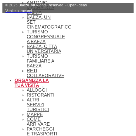
ANTONIO
© 2025 Baeza. All Rights Reserved. - Open-ideas
MACHADO A
Venite a trovarci
BAEZA
BAEZA, UN
SET
CINEMATOGRAFICO
TURISMO
CONGRESSUALE
A BAEZA
BAEZA, CITTÀ
UNIVERSITARIA
TURISMO
FAMILIARE A
BAEZA
RETI
COLLABORATIVE
ORGANIZZA LA
TUA VISITA
ALLOGGI
RISTORANTI
ALTRI
SERVIZI
TURISTICI
MAPPE
COME
ARRIVARE
PARCHEGGI
E TRASPORTI