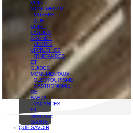
VOIR –
MONUMENTS
MUSÉES
QUE
VOIR –
LAGUNA
GRANDE
VISITES
VIRTUELLES
ITINÉRAIRES
ET
GUIDES
MONUMENTAUX
OLÉOTOURISME
GASTRONOMIE
DE
BAEZA
VACANCES
ET
SEMAINE
SAINTE
QUE SAVOIR