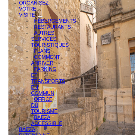
ORGANISEZ
VOTRE
VISITE
HÉBERGEMENTS
RESTAURANTS
AUTRES
SERVICES
TOURISTIQUES
PLANS
COMMENT
ARRIVER
PARKING
ET
TRANSPORTS
EN
COMMUN
OFFICE
DU
TOURISME
BAEZA
ACCESSIBLE
BAEZA,