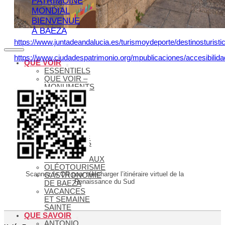
PATRIMOINE
MONDIAL
BIENVENUE
À BAEZA
https://www.juntadeandalucia.es/turismoydeporte/destinosturistic
https://www.ciudadespatrimonio.org/mpublicaciones/accesibilid
QUE VOIR
ESSENTIELS
QUE VOIR –
MONUMENTS
MUSÉES
QUE VOIR –
LAGUNA
GRANDE
VISITES
VIRTUELLES
ITINÉRAIRES
ET GUIDES
MONUMENTAUX
OLÉOTOURISME
Scannez le QR pour télécharger l’itinéraire virtuel de la
GASTRONOMIE
Renaissance du Sud
DE BAEZA
VACANCES
ET SEMAINE
SAINTE
QUE SAVOIR
ANTONIO