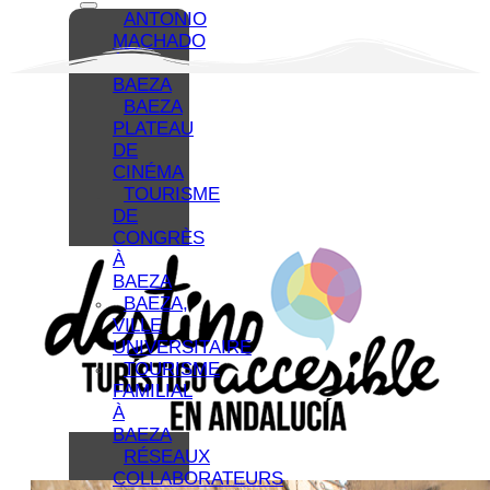
ANTONIO
MACHADO
À
BAEZA
BAEZA
PLATEAU
DE
CINÉMA
TOURISME
DE
CONGRÈS
À
BAEZA
BAEZA,
VILLE
UNIVERSITAIRE
TOURISME
FAMILIAL
À
BAEZA
RÉSEAUX
COLLABORATEURS