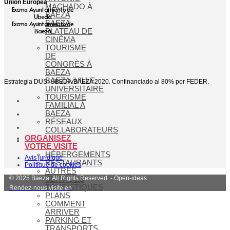
Unión Europea
MACHADO À
Excmo. Ayuntamiento de
BAEZA
Ubeda
BAEZA
Excmo. Ayuntamiento de
Baeza
PLATEAU DE
CINÉMA
TOURISME
DE
CONGRÈS À
BAEZA
BAEZA, VILLE
Estrategia DUSI ÚBEDA/BAEZA 2020. Confinanciado al 80% por FEDER.
UNIVERSITAIRE
TOURISME
FAMILIAL À
BAEZA
RÉSEAUX
COLLABORATEURS
ORGANISEZ
VOTRE VISITE
HÉBERGEMENTS
Avis juridique
RESTAURANTS
Politique de cookies
AUTRES
© 2025 Baeza. All Rights Reserved. - Open-ideas
SERVICES
TOURISTIQUES
Rendez-nous visite en
PLANS
COMMENT
ARRIVER
PARKING ET
TRANSPORTS