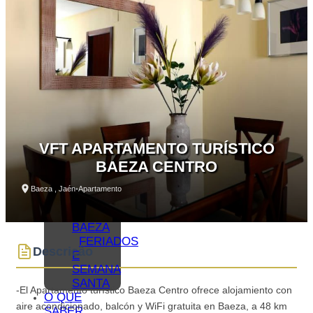
O QUE
VER –
MONUMENTOS
MUSEUS
O QUE
VER –
LAGUNA
GRANDE
VISITAS
VIRTUAIS
ROTAS
VFT APARTAMENTO TURÍSTICO
E GUIAS
BAEZA CENTRO
MONUMENTAIS
OLEOTURISMO
Baeza , Jaén
•
Apartamento
GASTRONOMIA
DE
BAEZA
FERIADOS
Descrição
E
SEMANA
SANTA
-El Apartamento turístico Baeza Centro ofrece alojamiento con
O QUE
aire acondicionado, balcón y WiFi gratuita en Baeza, a 48 km
SABER