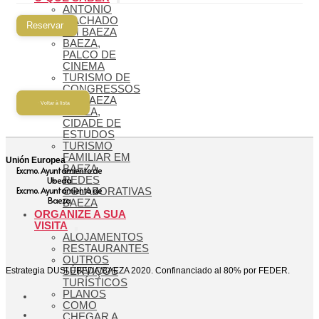
ANTONIO
MACHADO
Reservar
EM BAEZA
BAEZA,
PALCO DE
CINEMA
TURISMO DE
CONGRESSOS
EM BAEZA
Voltar à lista
BAEZA,
CIDADE DE
ESTUDOS
TURISMO
FAMILIAR EM
Unión Europea
BAEZA
Excmo. Ayuntamiento de
Ubeda
REDES
Excmo. Ayuntamiento de
COLABORATIVAS
Baeza
BAEZA
ORGANIZE A SUA
VISITA
ALOJAMENTOS
RESTAURANTES
OUTROS
Estrategia DUSI ÚBEDA/BAEZA 2020. Confinanciado al 80% por FEDER.
SERVIÇOS
TURÍSTICOS
PLANOS
COMO
CHEGAR A