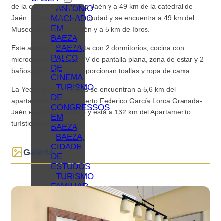
de la estación de tren de Jaén y a 49 km de la catedral de
ANTONIO
MACHADO
Jaén. Ofrece vistas a la ciudad y se encuentra a 49 km del
EM
Museo Provincial de Jaén y a 5 km de Ibros.
BAEZA
BAEZA,
Este apartamento cuenta con 2 dormitorios, cocina con
PALCO
microondas y nevera, TV de pantalla plana, zona de estar y 2
DE
baños con bidet. Se proporcionan toallas y ropa de cama.
CINEMA
TURISMO
La Yedra y Tres Fuentes se encuentran a 5,6 km del
DE
apartamento. El aeropuerto Federico García Lorca Granada-
CONGRESSOS
Jaén es el más cercano y está a 132 km del Apartamento
EM
turístico Baeza Centro.
BAEZA
BAEZA,
CIDADE
Galeria
DE
ESTUDOS
TURISMO
FAMILIAR
EM
BAEZA
REDES