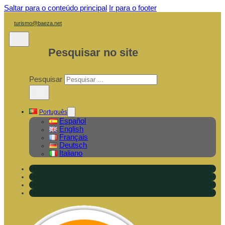
Saltar para o conteúdo principal
Ir para o footer
turismo@baeza.net
Pesquisar no site
Pesquisar
×
Português
Español
English
Français
Deutsch
Italiano