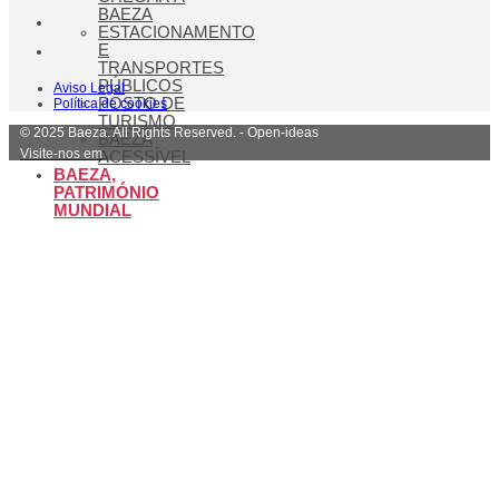
BAEZA
ESTACIONAMENTO
E
TRANSPORTES
PÚBLICOS
Aviso Legal
POSTO DE
Política de cookies
TURISMO
© 2025 Baeza. All Rights Reserved. - Open-ideas
BAEZA
Visite-nos em
ACESSÍVEL
BAEZA,
PATRIMÓNIO
MUNDIAL