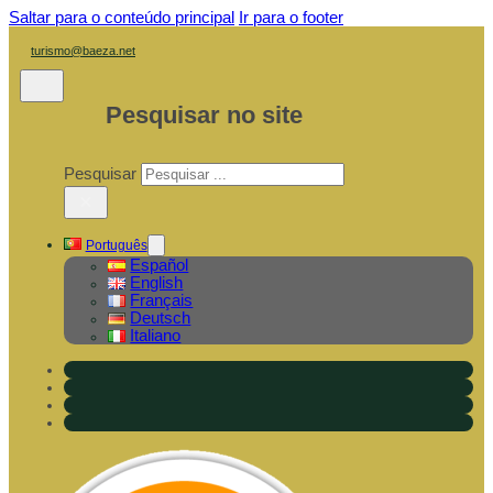
Saltar para o conteúdo principal
Ir para o footer
turismo@baeza.net
Pesquisar no site
Pesquisar
×
Português
Español
English
Français
Deutsch
Italiano