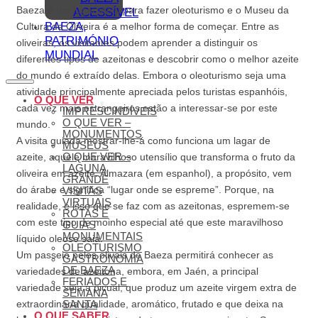
Baeza é um lugar ideal para fazer oleoturismo e o Museu da
ACESSÍVEL
BAEZA,
Cultura da Oliveira é a melhor forma de começar. Entre as
PATRIMÓNIO
oliveiras, os visitantes podem aprender a distinguir os
MUNDIAL
diferentes tipos de azeitonas e descobrir como o melhor azeite
do mundo é extraído delas. Embora o oleoturismo seja uma
atividade principalmente apreciada pelos turistas espanhóis,
O QUE VER
cada vez mais estrangeiros estão a interessar-se por este
IMPRESCINDÍVEIS
O QUE VER –
mundo.
MONUMENTOS
A visita guiada mostrar-lhe-á como funciona um lagar de
MUSEUS
O QUE VER –
azeite, aquele maravilhoso utensílio que transforma o fruto da
LAGUNA
oliveira em azeite. Almazara (em espanhol), a propósito, vem
GRANDE
do árabe e significa “lugar onde se espreme”. Porque, na
VISITAS
VIRTUAIS
realidade, é isso que se faz com as azeitonas, espremem-se
ROTAS E
com este tipo de moinho especial até que este maravilhoso
GUIAS
MONUMENTAIS
líquido oleoso saia.
OLEOTURISMO
Um passeio pelos olivais de Baeza permitirá conhecer as
GASTRONOMIA
DE BAEZA
variedades de azeitona, embora, em Jaén, a principal
FERIADOS E
variedade seja a picual, que produz um azeite virgem extra de
SEMANA
extraordinária qualidade, aromático, frutado e que deixa na
SANTA
O QUE SABER