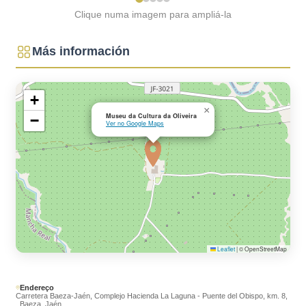
Clique numa imagem para ampliá-la
Más información
+
×
Museu da Cultura da Oliveira
−
Ver no Google Maps
Leaflet
|
© OpenStreetMap
Endereço
Carretera Baeza-Jaén, Complejo Hacienda La Laguna - Puente del Obispo, km. 8,
, Baeza, Jaén