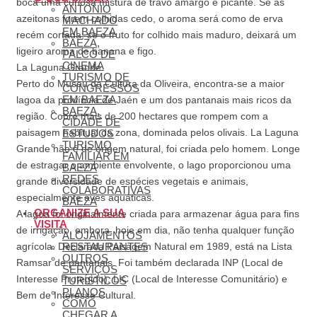
boca uma curiosa mistura de travo amargo e picante. Se as
ANTONIO
azeitonas forem colhidas cedo, o aroma será como de erva
MACHADO
EM BAEZA
recém cortada; se o fruto for colhido mais maduro, deixará um
BAEZA,
ligeiro aroma de banana e figo.
PALCO DE
CINEMA
La Laguna Grande
TURISMO DE
Perto do Museu da Cultura da Oliveira, encontra-se a maior
CONGRESSOS
EM BAEZA
lagoa da província de Jaén e um dos pantanais mais ricos da
BAEZA,
região. Cobre mais de 200 hectares que rompem com a
CIDADE DE
paisagem habitual da zona, dominada pelos olivais. La Laguna
ESTUDOS
TURISMO
Grande não é de origem natural, foi criada pelo homem. Longe
FAMILIAR EM
de estragar o ambiente envolvente, o lago proporcionou uma
BAEZA
REDES
grande diversidade de espécies vegetais e animais,
COLABORATIVAS
especialmente aves aquáticas.
BAEZA
ORGANIZE A SUA
A lagoa foi originalmente criada para armazenar água para fins
VISITA
de irrigação, embora, hoje em dia, não tenha qualquer função
ALOJAMENTOS
agrícola. Declarada Paisagem Natural em 1989, está na Lista
RESTAURANTES
OUTROS
Ramsar de pantanais. Foi também declarada INP (Local de
SERVIÇOS
Interesse Protegido), LIC (Local de Interesse Comunitário) e
TURÍSTICOS
PLANOS
Bem de Interesse Cultural.
COMO
CHEGAR A