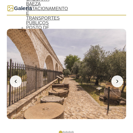
BAEZA
Galeria
ESTACIONAMENTO
E
TRANSPORTES
PÚBLICOS
POSTO DE
TURISMO
BAEZA
ACESSÍVEL
BAEZA,
PATRIMÓNIO
MUNDIAL