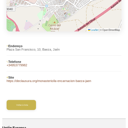
Leaflet
|
© OpenStreetMap
Endereço
Plaza San Francisco, 10, Baeza, Jaén
Telefone
+34953779982
Site
https://declausura.org/monasterio/la-encarnacion-baeza-jaen
Voltar à lista
Unión Europea