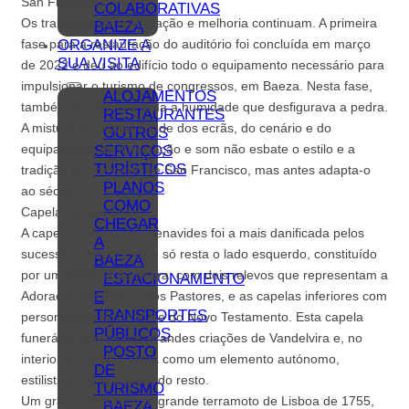
San Francisco.
COLABORATIVAS
Os trabalhos de reabilitação e melhoria continuam. A primeira
BAEZA
ORGANIZE A
fase para a restauração do auditório foi concluída em março
SUA VISITA
de 2022 e deu ao edifício todo o equipamento necessário para
impulsionar o turismo de congressos, em Baeza. Nesta fase,
ALOJAMENTOS
também se eliminou toda a humidade que desfigurava a pedra.
RESTAURANTES
A mistura da modernidade dos ecrãs, do cenário e do
OUTROS
equipamento de iluminação e som não esbate o estilo e a
SERVIÇOS
TURÍSTICOS
tradição do convento de San Francisco, mas antes adapta-o
PLANOS
ao século XXI.
COMO
Capela de Benavides
CHEGAR
A capela maior ou de Benavides foi a mais danificada pelos
A
sucessivos infortúnios e só resta o lado esquerdo, constituído
BAEZA
por um retábulo de pedra, com dois relevos que representam a
ESTACIONAMENTO
E
Adoração dos Reis e dos Pastores, e as capelas inferiores com
TRANSPORTES
personagens do Antigo e do Novo Testamento. Esta capela
PÚBLICOS
funerária foi uma das grandes criações de Vandelvira e, no
POSTO
interior do templo, resta como um elemento autónomo,
DE
estilisticamente distinto do resto.
TURISMO
Um grande desastre, o grande terramoto de Lisboa de 1755,
BAEZA