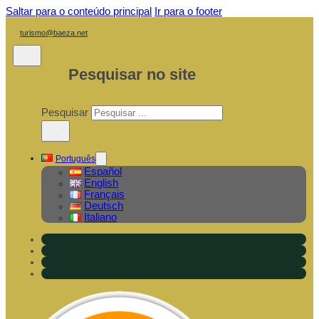
Saltar para o conteúdo principal
Ir para o footer
turismo@baeza.net
Pesquisar no site
Pesquisar
×
Português
Español
English
Français
Deutsch
Italiano