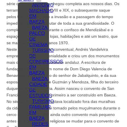
série de infortúnios, não chegou completa aos nossos dias. Os
ANTONIO
MACHADO
terramotos dos séculos XVIII e XIX, o subsequente saque
EM
pelos franceses durante a invasão e a passagem do tempo
BAEZA
impediram-nos de desfrutar de toda a sua grandiosidade. O
BAEZA,
complexo foi vendido durante o confisco de Mendizábal e o
PALCO
espaço foi ocupado por lojas, habitações e até um teatro, que
DE
se mantiveram até aos anos 1970.
CINEMA
Neste complexo funerário conventual, Andrés Vandelvira
TURISMO
DE
empregou toda a sua genialidade e criou um dos monumentos
CONGRESSOS
mais originais do Renascimento andaluz. A escritura de
EM
fundação (1538) está em nome de Dom Diego Valencia de
BAEZA
Benavides, segundo filho do senhor de Jabalquinto, e da sua
BAEZA,
esposa, Dona Leonor de Guzmán y Mendoza, filha do terceiro
CIDADE
duque de Medina Sidónia. Assim nasceu o convento de San
DE
Francisco, que não foi o primeiro a ser construído em Baeza.
ESTUDOS
TURISMO
No século XIII, o recinto estava localizado fora das muralhas
FAMILIAR
da cidade e, em 1386, foi tomado pelos muçulmanos durante o
EM
cerco da cidade. Existiu ainda outro convento mais pequeno
BAEZA
antes de a comunidade religiosa se mudar para o convento de
REDES