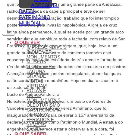
que foi fortemente sentido numa grande parte da Andaluzia,
ACESSÍVEL
BAEZA,
rachou a abóbada da capela principal e teve de ser
PATRIMÓNIO
desmontada para reparação, trabalho que foi interrompido
MUNDIAL
posteriormente pela invasão napoleónica. A igreja de cruz
latina ainda permanece, à qual se acede por um grande arco
semicircular que emoldura toda a fachada, com relevo de San
O QUE VER
Francisco e um tondo com a Virgem, que, hoje, leva a um
IMPRESCINDÍVEIS
O QUE VER –
grande auditório. O claustro do convento também está
MONUMENTOS
conservado, com uma escadaria de três arcos e formado no
MUSEUS
O QUE VER –
rés-do-chão por arcos moldurados semicirculares em pilastras.
LAGUNA
A secção superior tem janelas retangulares, duas das quais
GRANDE
estão coroadas com medalhões. Hoje em dia, o claustro é
VISITAS
VIRTUAIS
utilizado como hotel.
ROTAS E
Busto de Andrés Vandelvira
GUIAS
MONUMENTAIS
No exterior, podemos observar um busto de Andrés de
OLEOTURISMO
Vandelvira, obra de Antonio Perez Almahano, que foi
GASTRONOMIA
DE BAEZA
inaugurado em 2018 para celebrar o 15.º aniversário da
FERIADOS E
declaração de Baeza como Património Mundial. A estátua do
SEMANA
engenheiro, que parece estar a observar a sua obra, foi
SANTA
O QUE SABER