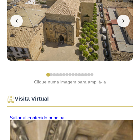
BAEZA
ESTACIONAMENTO
E
TRANSPORTES
PÚBLICOS
POSTO DE
TURISMO
BAEZA
ACESSÍVEL
BAEZA,
PATRIMÓNIO
MUNDIAL
Clique numa imagem para ampliá-la
Visita Virtual