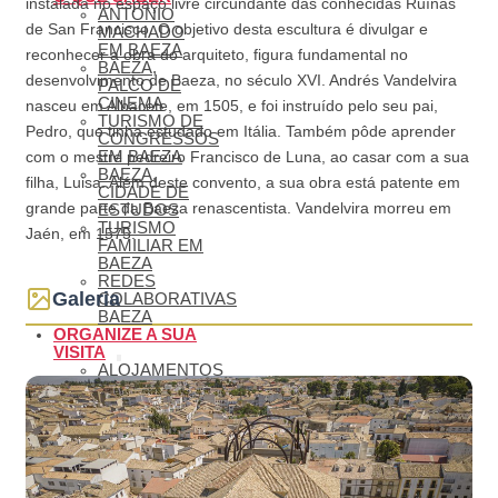
instalada no espaço livre circundante das conhecidas Ruínas
ANTONIO
de San Francisco. O objetivo desta escultura é divulgar e
MACHADO
EM BAEZA
reconhecer a obra do arquiteto, figura fundamental no
BAEZA,
desenvolvimento de Baeza, no século XVI. Andrés Vandelvira
PALCO DE
CINEMA
nasceu em Albacete, em 1505, e foi instruído pelo seu pai,
TURISMO DE
Pedro, que tinha estudado em Itália. Também pôde aprender
CONGRESSOS
EM BAEZA
com o mestre pedreiro Francisco de Luna, ao casar com a sua
BAEZA,
filha, Luisa. Além deste convento, a sua obra está patente em
CIDADE DE
grande parte da Baeza renascentista. Vandelvira morreu em
ESTUDOS
TURISMO
Jaén, em 1575.
FAMILIAR EM
BAEZA
REDES
Galeria
COLABORATIVAS
BAEZA
ORGANIZE A SUA
VISITA
ALOJAMENTOS
RESTAURANTES
OUTROS
SERVIÇOS
TURÍSTICOS
PLANOS
COMO
CHEGAR A