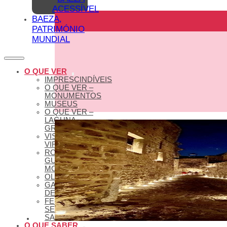
ACESSÍVEL
BAEZA,
PATRIMÓNIO
MUNDIAL
O QUE VER
IMPRESCINDÍVEIS
O QUE VER –
MONUMENTOS
MUSEUS
O QUE VER –
LAGUNA
GRANDE
VISITAS
VIRTUAIS
ROTAS E
GUIAS
MONUMENTAIS
OLEOTURISMO
GASTRONOMIA
DE BAEZA
FERIADOS E
SEMANA
SANTA
O QUE SABER