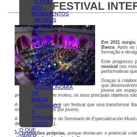
O QUE
FESTIVAL INT
VER –
MONUMENTOS
MUSEUS
O QUE
VER –
LAGUNA
Em 2011 surgiu
GRANDE
Baeza
. Após as 
VISITAS
formação e divulg
VIRTUAIS
Este progresso p
ROTAS
musical
nos mese
E GUIAS
performativas que
MONUMENTAIS
Graças à colabor
OLEOTURISMO
que desenvolvem u
GASTRONOMIA
jovens um espaço
DE
profissional. Por este motivo, os seus principais objetivos sã
BAEZA
A
juventude,
porque é um festival que visa transformar Bae
FERIADOS
musicais compostos por jovens.
E
SEMANA
A
formação,
através do
Seminario de Especialización Music
SANTA
decorrer desde 2011.
O QUE
As
produções próprias,
porque destacam o potencial cria
SABER