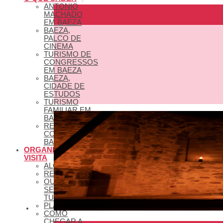
ANTONIO
MACHADO
EM BAEZA
BAEZA,
PALCO DE
CINEMA
TURISMO DE
CONGRESSOS
EM BAEZA
BAEZA,
CIDADE DE
ESTUDOS
TURISMO
FAMILIAR EM
BAEZA
REDES
COLABORATIVAS
BAEZA
ORGANIZE A SUA
VISITA
ALOJAMENTOS
RESTAURANTES
OUTROS
SERVIÇOS
TURÍSTICOS
PLANOS
COMO
CHEGAR A