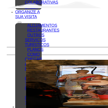
COLABORATIVAS
BAEZA
ORGANIZE A
SUA VISITA
ALOJAMENTOS
RESTAURANTES
OUTROS
SERVIÇOS
TURÍSTICOS
PLANOS
COMO
CHEGAR
A
BAEZA
ESTACIONAMENTO
E
TRANSPORTES
PÚBLICOS
POSTO
DE
TURISMO
BAEZA