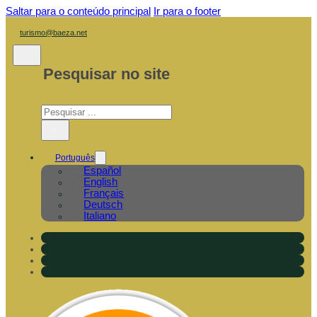
Saltar para o conteúdo principal
Ir para o footer
turismo@baeza.net
Pesquisar no site
Pesquisar
×
Português
Español
English
Français
Deutsch
Italiano