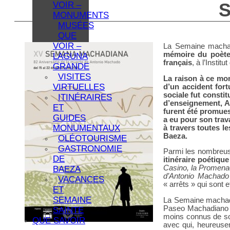
VOIR –
MONUMENTS
MUSÉES
QUE
VOIR –
La Semaine machadi
mémoire du poèt
LAGUNA
français
, à l’Instit
GRANDE
VISITES
La raison à ce mom
VIRTUELLES
d’un accident fort
sociale fut constit
ITINÉRAIRES
d’enseignement, AM
ET
furent été promues
GUIDES
a eu pour son trav
MONUMENTAUX
à travers toutes l
Baeza.
OLÉOTOURISME
GASTRONOMIE
Parmi les nombreuse
DE
itinéraire poétiqu
Casino, la Promenade
BAEZA
d’Antonio Machado 
VACANCES
« arrêts » qui sont e
ET
SEMAINE
La Semaine machadie
Paseo Machadiano ai
SAINTE
moins connus de son
QUE SAVOIR
avec qui, heureuseme