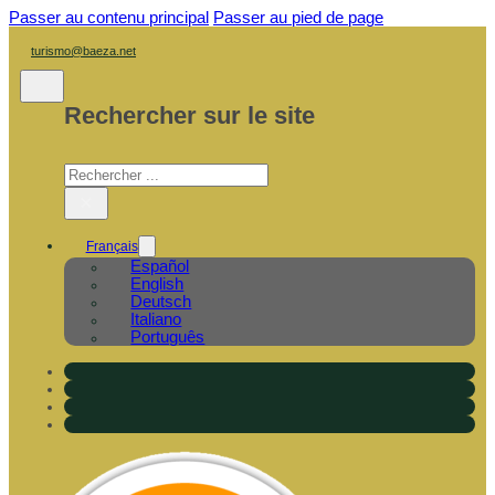
Passer au contenu principal
Passer au pied de page
turismo@baeza.net
Rechercher sur le site
Rechercher
×
Français
Español
English
Deutsch
Italiano
Português