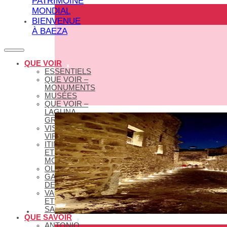
PATRIMOINE
MONDIAL
BIENVENUE
À BAEZA
QUE VOIR
ESSENTIELS
QUE VOIR –
MONUMENTS
MUSÉES
QUE VOIR –
LAGUNA
GRANDE
VISITES
VIRTUELLES
ITINÉRAIRES
ET GUIDES
MONUMENTAUX
OLÉOTOURISME
GASTRONOMIE
DE BAEZA
VACANCES
ET SEMAINE
SAINTE
QUE SAVOIR
ANTONIO