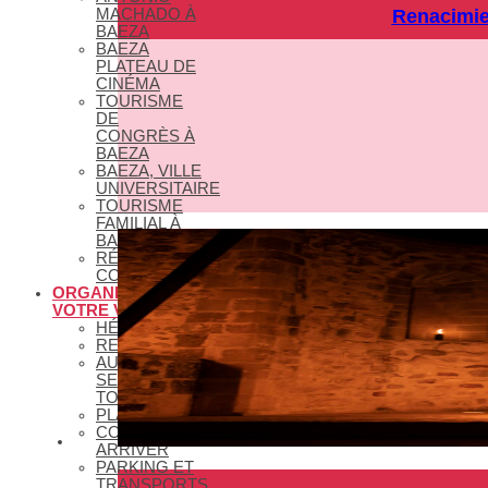
MACHADO À
Renacimien
BAEZA
BAEZA
PLATEAU DE
CINÉMA
TOURISME
DE
CONGRÈS À
BAEZA
BAEZA, VILLE
UNIVERSITAIRE
TOURISME
FAMILIAL À
BAEZA
RÉSEAUX
COLLABORATEURS
ORGANISEZ
VOTRE VISITE
HÉBERGEMENTS
RESTAURANTS
AUTRES
SERVICES
TOURISTIQUES
PLANS
COMMENT
ARRIVER
PARKING ET
TRANSPORTS