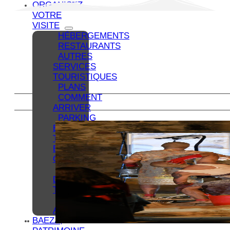
ORGANISEZ
VOTRE
VISITE
HÉBERGEMENTS
RESTAURANTS
AUTRES
SERVICES
TOURISTIQUES
PLANS
COMMENT
ARRIVER
PARKING
ET
TRANSPORTS
EN
COMMUN
OFFICE
DU
TOURISME
BAEZA
ACCESSIBLE
BAEZA,