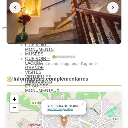
PATRIMOINE
MONDIAL
BIENVENUE
À BAEZA
QUE VOIR
ESSENTIELS
QUE VOIR –
MONUMENTS
MUSÉES
QUE VOIR –
LAGUNA
Cliquez sur une image pour l'agrandir
GRANDE
VISITES
VIRTUELLES
Informations complémentaires
ITINÉRAIRES
ET GUIDES
MONUMENTAUX
OLÉOTOURISME
+
GASTRONOMIE
×
DE BAEZA
VTAR "Casa las Tinajas"
−
VACANCES
Voir sur Google Maps
ET SEMAINE
SAINTE
QUE SAVOIR
ANTONIO