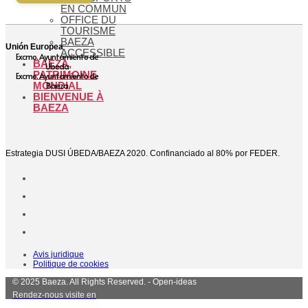
EN COMMUN
OFFICE DU
TOURISME
BAEZA
Unión Europea
ACCESSIBLE
Excmo. Ayuntamiento de
BAEZA,
Ubeda
PATRIMOINE
Excmo. Ayuntamiento de
Baeza
MONDIAL
BIENVENUE À
BAEZA
Estrategia DUSI ÚBEDA/BAEZA 2020. Confinanciado al 80% por FEDER.
Avis juridique
Politique de cookies
© 2025 Baeza. All Rights Reserved. - Open-ideas
Rendez-nous visite en