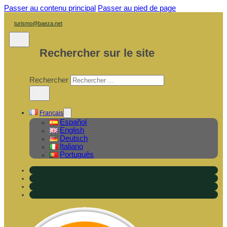
Passer au contenu principal
Passer au pied de page
turismo@baeza.net
Rechercher sur le site
Rechercher
×
Français
Español
English
Deutsch
Italiano
Português