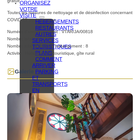
gratuit.
ORGANISEZ
VOTRE
Toutes les mesures de nettoyage et de désinfection concernant
VISITE
COVID-19 sont en cours.
HÉBERGEMENTS
RESTAURANTS
Numéro d'enregistrement : VTAR/JA/00818
AUTRES
Nombre total : 4
SERVICES
Nombre total d´unités d´hébergement : 8
TOURISTIQUES
PLANS
Activité : Hébergement touristique, gîte rural
COMMENT
ARRIVER
Galerie
PARKING
ET
TRANSPORTS
EN
COMMUN
OFFICE
DU
TOURISME
BAEZA
ACCESSIBLE
BAEZA,