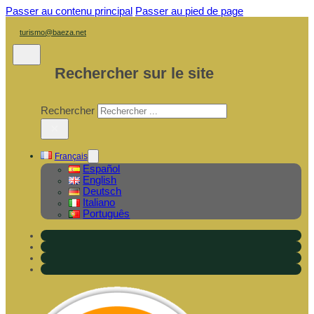
Passer au contenu principal
Passer au pied de page
turismo@baeza.net
Rechercher sur le site
Rechercher
×
Français
Español
English
Deutsch
Italiano
Português