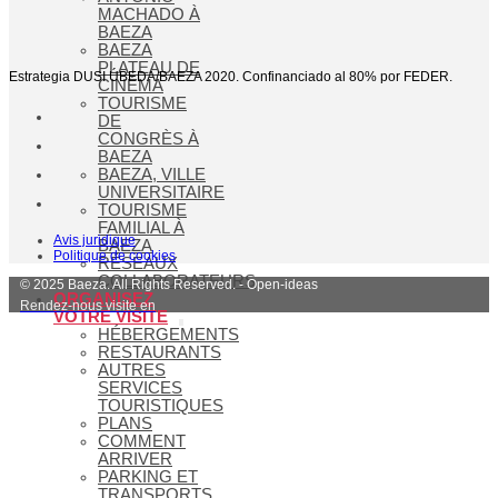
MACHADO À
BAEZA
BAEZA
PLATEAU DE
Estrategia DUSI ÚBEDA/BAEZA 2020. Confinanciado al 80% por FEDER.
CINÉMA
TOURISME
DE
CONGRÈS À
BAEZA
BAEZA, VILLE
UNIVERSITAIRE
TOURISME
FAMILIAL À
Avis juridique
BAEZA
Politique de cookies
RÉSEAUX
COLLABORATEURS
© 2025 Baeza. All Rights Reserved. - Open-ideas
ORGANISEZ
Rendez-nous visite en
VOTRE VISITE
HÉBERGEMENTS
RESTAURANTS
AUTRES
SERVICES
TOURISTIQUES
PLANS
COMMENT
ARRIVER
PARKING ET
TRANSPORTS