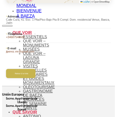
PATRIMOINE
Leaflet
|
© OpenStreetMap
MONDIAL
BIENVENUE
À BAEZA
Adresse
Calle Cura, 41. Esc. 1 Plta/Piso Bajo Pta B Compl. Dom. residencial Venus, Baeza,
Jaén
QUE VOIR
Téléphone
ESSENTIELS
+34687546682
QUE VOIR –
MONUMENTS
E-mail
MUSÉES
jiperez.mr@gmail.com
QUE VOIR –
LAGUNA
GRANDE
VISITES
VIRTUELLES
ITINÉRAIRES
Retour à la liste
ET GUIDES
MONUMENTAUX
OLÉOTOURISME
GASTRONOMIE
Unión Europea
DE BAEZA
Excmo. Ayuntamiento de
VACANCES
Ubeda
ET SEMAINE
Excmo. Ayuntamiento de
SAINTE
Baeza
QUE SAVOIR
ANTONIO