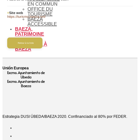
EN COMMUN
OFFICE DU
Site web
TOURISME
https://turismo.baeza.net/
BAEZA
ACCESSIBLE
BAEZA,
PATRIMOINE
MONDIAL
BIENVENUE À
Retour à la liste
BAEZA
Unión Europea
Excmo. Ayuntamiento de
Ubeda
Excmo. Ayuntamiento de
Baeza
Estrategia DUSI ÚBEDA/BAEZA 2020. Confinanciado al 80% por FEDER.