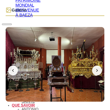
PATRIMOINE
MONDIAL
Galerie
BIENVENUE
À BAEZA
QUE VOIR
ESSENTIELS
QUE VOIR –
MONUMENTS
MUSÉES
QUE VOIR –
LAGUNA
GRANDE
VISITES
VIRTUELLES
ITINÉRAIRES
ET GUIDES
MONUMENTAUX
OLÉOTOURISME
GASTRONOMIE
DE BAEZA
VACANCES
ET SEMAINE
SAINTE
QUE SAVOIR
ANTONIO