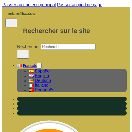
Passer au contenu principal
Passer au pied de page
turismo@baeza.net
Rechercher sur le site
Rechercher
×
Français
Español
English
Deutsch
Italiano
Português