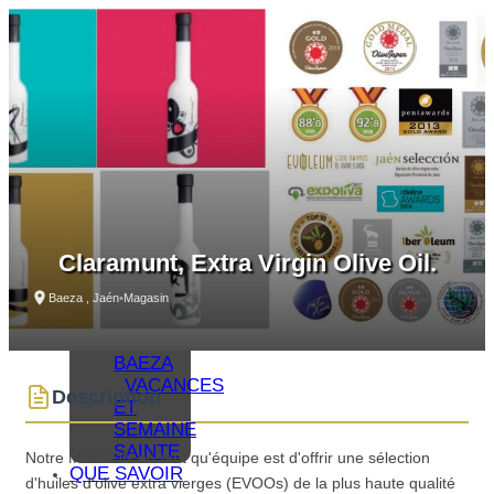
VOIR –
MONUMENTS
MUSÉES
QUE
VOIR –
LAGUNA
GRANDE
VISITES
VIRTUELLES
ITINÉRAIRES
ET
GUIDES
Claramunt, Extra Virgin Olive Oil.
MONUMENTAUX
OLÉOTOURISME
Baeza , Jaén
•
Magasin
GASTRONOMIE
DE
BAEZA
VACANCES
Description
ET
SEMAINE
SAINTE
Notre MISSION en tant qu'équipe est d'offrir une sélection
QUE SAVOIR
d'huiles d'olive extra vierges (EVOOs) de la plus haute qualité