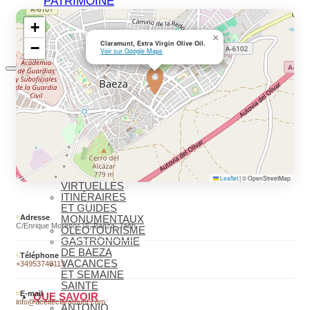
PATRIMOINE
MONDIAL
+
BIENVENUE
×
À BAEZA
Claramunt, Extra Virgin Olive Oil.
−
Voir sur Google Maps
QUE VOIR
ESSENTIELS
QUE VOIR –
MONUMENTS
MUSÉES
QUE VOIR –
LAGUNA
GRANDE
VISITES
Leaflet
|
© OpenStreetMap
VIRTUELLES
ITINÉRAIRES
ET GUIDES
Adresse
MONUMENTAUX
C/Enrique Moreno, 15, Baeza, Jaén
OLÉOTOURISME
GASTRONOMIE
DE BAEZA
Téléphone
VACANCES
+34953740113
ET SEMAINE
SAINTE
E-mail
QUE SAVOIR
info@aceiteclaramunt.com
ANTONIO