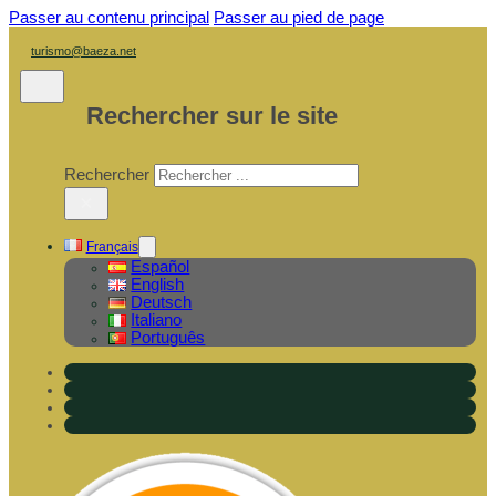
Passer au contenu principal
Passer au pied de page
turismo@baeza.net
Rechercher sur le site
Rechercher
×
Français
Español
English
Deutsch
Italiano
Português