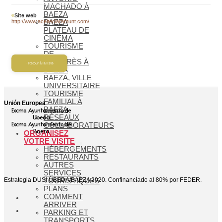
MACHADO À
BAEZA
Site web
http://www.aceiteclaramunt.com/
BAEZA
PLATEAU DE
CINÉMA
TOURISME
DE
CONGRÈS À
Retour à la liste
BAEZA
BAEZA, VILLE
UNIVERSITAIRE
TOURISME
FAMILIAL À
Unión Europea
BAEZA
Excmo. Ayuntamiento de
Ubeda
RÉSEAUX
Excmo. Ayuntamiento de
COLLABORATEURS
Baeza
ORGANISEZ
VOTRE VISITE
HÉBERGEMENTS
RESTAURANTS
AUTRES
SERVICES
Estrategia DUSI ÚBEDA/BAEZA 2020. Confinanciado al 80% por FEDER.
TOURISTIQUES
PLANS
COMMENT
ARRIVER
PARKING ET
TRANSPORTS