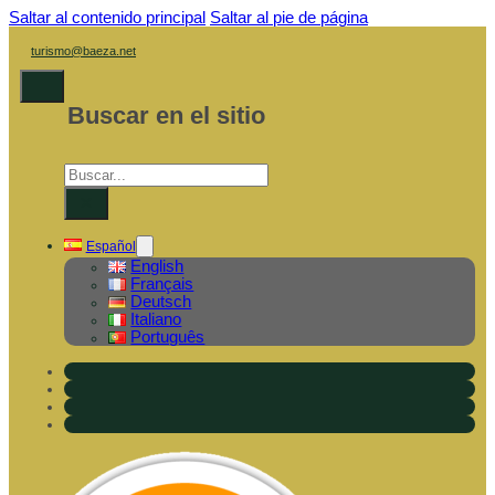
Saltar al contenido principal
Saltar al pie de página
turismo@baeza.net
Buscar en el sitio
Buscar
×
Español
English
Français
Deutsch
Italiano
Português