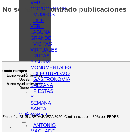
VER –
No se han encontrado publicaciones
MONUMENTOS
MUSEOS
QUÉ
VER –
LAGUNA
GRANDE
VISITAS
VIRTUALES
RUTAS
Y GUÍAS
MONUMENTALES
Unión Europea
OLEOTURISMO
Excmo. Ayuntamiento de
GASTRONOMÍA
Ubeda
Excmo. Ayuntamiento de
BAEZANA
Baeza
FIESTAS
Y
SEMANA
SANTA
QUÉ SABER
Estrategia DUSI ÚBEDA/BAEZA 2020. Confinanciado al 80% por FEDER.
ANTONIO
MACHADO